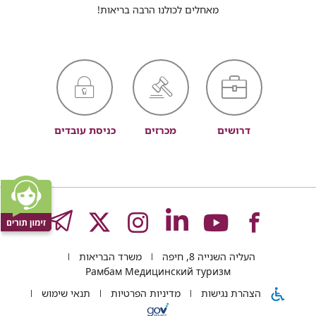
מאחלים לכולנו הרבה בריאות!
דרושים
מכרזים
כניסת עובדים
לעמוד
לעמוד
לעמוד
לעמוד
לעמוד
GRAM
העליה השנייה 8, חיפה
משרד הבריאות
של
של
של
של
של
Рамбам Медицинский туризм
הצהרת נגישות
מדיניות הפרטיות
תנאי שימוש