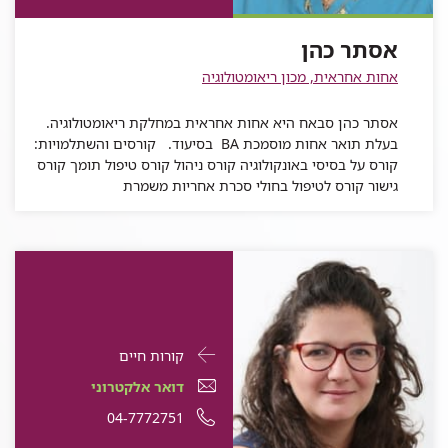
אסתר
כהן
אסתר כהן
אחות אחראית, מכון ריאומטולוגיה
אסתר כהן סבאח היא אחות אחראית במחלקת ריאומטולוגיה.
בעלת תואר אחות מוסמכת BA בסיעוד. קורסים והשתלמויות:
קורס על בסיסי באונקולוגיה קורס ניהול קורס טיפול תומך קורס
גישור קורס לטיפול בחולי סכרת אחריות משמרת
פרטי
עבור
קורות חיים
התקשרות
ליאור
דואר
עבור
דואר אלקטרוני
עבור
בן
אלקטרוני
ליאור
עבור
מספר
04-7772751
ליאור
מאיר
עבור
ליאור
בן
ליאור
טלפון