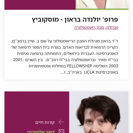
-
מוסקוביץ
יולנדה
בראון
-
בראון
פרופ'
מוסקוביץ
בראון
-
מוסקוביץ
-
יולנדה
פרופ' יולנדה בראון - מוסקוביץ
-
מוסקוביץ
מוסקוביץ
בראון
מנהלת, מכון ראומטולוגיה
מוסקוביץ
-
ד"ר בראון מנהלת המכון הריאומטולוגי על שם ב. שיין ברמב"ם,
מוסקוביץ
הקריה הרפואית לבריאות האדם. בוגרת בית הספר לרפואה של
האוניברסיטה העברית בירושלים, התמחתה ברפואה פנימית
בבי"ח מאיר ובראומטולוגיה בבי"ח רמב"ם. בין השנים 2001-
2003 השלימה FELLOWSHIP במחלות אוטואימוניות
באוניברסיטת UCLA בארה"ב, ו...
פרטי
עבור
קורות חיים
התקשרות
פרופ'
דואר
עבור
דואר אלקטרוני