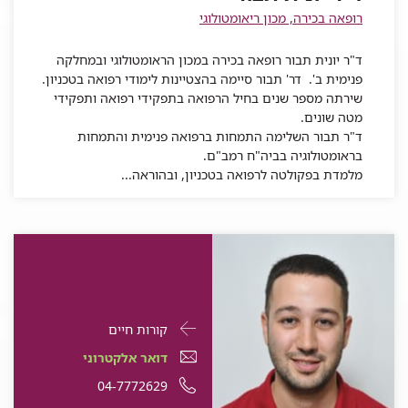
תבור
רופאה בכירה, מכון ריאומטולוגי
ד"ר יונית תבור רופאה בכירה במכון הראומטולוגי ובמחלקה
פנימית ב'. דר' תבור סיימה בהצטיינות לימודי רפואה בטכניון.
שירתה מספר שנים בחיל הרפואה בתפקידי רפואה ותפקידי
מטה שונים.
ד"ר תבור השלימה התמחות ברפואה פנימית והתמחות
בראומטולוגיה בביה"ח רמב"ם.
מלמדת בפקולטה לרפואה בטכניון, ובהוראה...
פרטי
עבור
קורות חיים
התקשרות
ד"ר
דואר
עבור
דואר אלקטרוני
עבור
פאדי
אלקטרוני
ד"ר
עבור
מספר
04-7772629
ד"ר