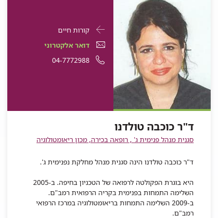
פרטי
עבור
קורות חיים
התקשרות
ד"ר
דואר
עבור
דואר אלקטרוני
עבור
כוכבה
אלקטרוני
ד"ר
עבור
מספר
04-7772988
ד"ר
כוכבה
טולדנו
עבור
ד"ר
כוכבה
ד"ר
טלפון
טולדנו
ד"ר
כוכבה
טולדנו
כוכבה
של
כוכבה
טולדנו
טולדנו
ד"ר
טולדנו
כוכבה
ד"ר כוכבה טולדנו
טולדנו
סגנית מנהל פנימית ג' , רופאה בכירה, מכון ריאומטולוגיה
ד"ר כוכבה טולדנו הינה סגנית מנהל מחלקת נפנימית ג'.
היא בוגרת הפקולטה לרפואה של הטכניון בחיפה. ב-2005
השלימה התמחות בפנימית בקריה הרפואית רמב"ם.
ב-2009 השלימה התמחות בריאומטולוגיה במרכז הרפואי
רמב"ם.