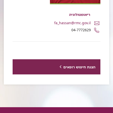
ריאומטולוגיה
דואר
fa_hassan@rmc.gov.il
אלקטרוני
מספר
04-7772629
ד"ר
טלפון
פאדי
של
חסן
ד"ר
פאדי
חסן
הצגת חיפוש רופאים