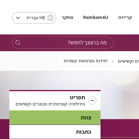
בחירת
קריירה
Rambam4U
מחקר
HE עברית
שפה
-
שים
מה
לב,
ברצונך
בבחירת
לחפש?
שפה
יחידות ומרפאות קשורות
רים וקשישים
תועבר
לאתר
בשפה
המבוקשת
תפריט
נוירולוגיה קוגניטיבית מבוגרים וקשישים
צוות
כתבות