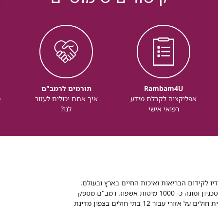
Rambam4U
תורמים לרמב"ם
אפליקציה לקבלת מידע
איך אתם יכולים לעזור
מ
רפואי אישי
לנו?
דיו לקידום הבריאות ואיכות החיים בארץ ובעולם.
רמב"ם הוא בית חולים ממשלתי אקדמי, המסונף לפקולטה לרפואה של הטכניון ומונה כ- 1000 מיטות אשפוז. רמב"ם מספק
שירותי רפואה לכ-2,700,000 תושבים, צה"ל וכוחות הביטחון, ומשמש כבית חולים על אזורי עבור 12 בתי חולים בצפון מדינת