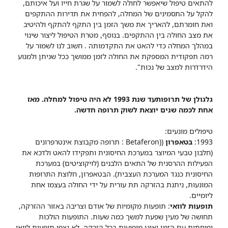
להתאים טיפול שיאפשר לחולה לשמור על שגרת חייו ועל איכותם,
להקל על התסמינים של המחלה, להפחית את תדירות ההתקפים
ואת חומרתם, להאריך את משך הזמן בין התקף להתקף ולהיטיב
את מצב החולה בין ההתקפים. בנוסף, מטרת הטיפול ליצור שינוי
במהלך המחלה כדי להאט את התקדמותה . חשוב לנו לשמור על
רמה תפקודית המספקת את החולה לזמן ממושך ככל שניתן ולמנוע
הידרדרות למצב של נכות".
גלגולן של תרופותעד שנת 1993 לא היה טיפול למחלה. מאז
אחת לכמה שנים יוצאת לשוק תרופה חדשה.
טיפולים מונעים:
1993:
בטאפרון
((Betaferon : תרופה מקבוצת אינטרפרונים
(חלבון טבעי המיוצר במערכת החיסונית ותפקידו להאט ולדכא את
הפעילות ההרסנית של התאים הלבנים (לויקוציטים) במערכת
החיסונית כנגד המערכת העצבית). הבטאפרון, חלוצת התרופות
המונעות, ניתנת בהזרקה תת עורית על ידי החולה בעצמו אחת
ליומיים.
תופעות לוואי
: תופעות מקומיות של אודם וצריבה באזור ההזרקה,
תחושה של מעין שפעת למשך כמה שעות. התופעות הולכות
ופוחתות עם הזמן ואינן מופיעות בכל הזרקה. לא נצפו תופעות לוואי