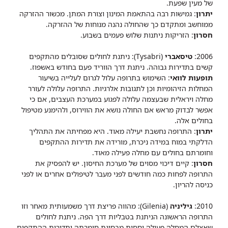
של מעין שפעת.
יתרון
: גמישות רבה בהתאמת המינון וצורת המתן. מכשור ההזרקה
ממוחשב ומתקדם כך שהחולה נהנה מנוחות של ההזרקה.
חסרון
: הזריקות ניתנות שלוש פעמים בשבוע.
2006:
טיסאברי
(Tysabri): ניתנת לחולים שסובלים מהתקפים
קשים בתדירות גבוהה. ניתנת דרך הווריד פעם בחודש באשפוז.
תופעות לוואי
: השימוש בתרופה עלול לגרום לעלייה בשיעור
המחלות הזיהומיות וכן לתגובות אלרגיות. התרופה עלולה לעורר
מחלה ויראלית שבעצמה עלולה לפגוע במערכת העצבים, אם כי
אפשר לבדוק מראש אם החולה נושא את הווירוס, ולהימנע מטיפול
בחולים אלה.
יתרון
: התרופה נחשבת יעילה מאוד. היא מפחיתה את התהליך
הדלקתי במוח במידה ניכרת, מורידה את תדירות ההתקפים
וחומרתם בחולים עם מחלה פעילה מאוד.
חסרון
: קיים דיכוי מסוים של מערכת החיסון. יש להפסיק את
התרופה לפחות כמה חודשים לפני מעבר לטיפולים אחרים או לפני
כניסה להריון.
2010:
גיליניה
(Gilenia): מהווה פריצת דרך משמעותית מאחר וזו
התרופה הראשונה הניתנת בטבליות דרך הפה. ניתנת לחולים
שאצלם המחלה פעילה יחסית מבחינת חומרתה ותדירות ההתקפים