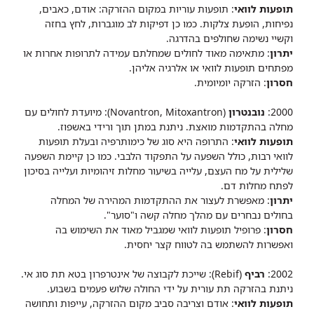
תופעות לוואי
: תופעות עוריות במקום ההזרקה: אודם, כאבים,
נפיחות, הופעת צלקות. כמו כן דפיקות לב מוגברות, לחץ בחזה
וקשיי נשימה שחולפים בהדרגה.
יתרון
: מתאימה מאוד לחולים שמחלתם עמידה לתרופות אחרות או
מפתחים תופעות לוואי או אלרגיה אליהן.
חסרון
: הזרקה יומיומית.
2000:
נובנטרון
(Novantron, Mitoxantron): מיועדת לחולים עם
מחלה בהתקדמות מואצת. ניתנת במתן תוך ורידי באשפוז.
תופעות לוואי
: התרופה היא סוג של כימותרפיה ובעלת תופעות
לוואי רבות, כולל השפעה על התפקוד הלבבי. כמו כן קיימת השפעה
שלילית על מח העצם, עלייה בשיעור מחלות זיהומיות ועלייה בסיכון
לפתח מחלות דם.
יתרון
: מאפשרת לעצור את ההתקדמות המהירה של המחלה
בחולים נבחרים עם מהלך מחלה קשה ו"סוער".
חסרון
: פרופיל תופעות לוואי שמגביל מאוד את השימוש בה
ואפשרות להשתמש בה לטווח קצר יחסית.
2002:
רביף
(Rebif): שייכת לקבוצה של אינטרפרון בטא תת סוג אי.
ניתנת בהזרקה תת עורית על ידי החולה שלוש פעמים בשבוע.
תופעות לוואי
: אודם וצריבה סביב מקום ההזרקה, עייפות ותחושה