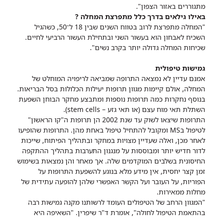
מתגוררים באזור הצפון".
באילו גילאים בדרך כלל מתפרצת המחלה ?
"המחלה מתפרצת לרוב בטווח השנים שבין 18 ל־50, כשהגיל
השכיח לאבחון הוא בעשור השני ובתחילת העשור הרביעי לחיים.
שכיחות המחלה גדולה יותר בקרב נשים".
גמישות טיפולית
אמנם עדיין לא נמצאה התרופה שמביאה לריפויה המוחלט של
המחלה, אולם קיימות מגוון תרופות יעילות הכלולות בסל הבריאות.
בנוסף נחקרות כמה תרופות נוספות ומתבצע מחקר הבוחן השפעת
השתלת תאי מוח עצם (או תאי גזע – stem cells).
התרופות שיצאו לשוק עד שנת 2002 הן תרופות ה"קו הראשון"
לטיפול בMS ומקובל להתחיל טיפול באחת מהן. התרופות שהופיעו
לאחר מכן, ואלה שעדיין מצויות במחקר ובתהליך הפיתוח, שייכות
לדור חדיש יותר ומבוססות על מנגנון התערבות בתהליך ההתקפה
החיסונית בשלבים המוקדמים שלה. אך מאחר והן נמצאות בשימוש
זמן קצר יחסית, אין מידע מלא בנוגע להשפעת התרופות על
הפוריות, על העובר ועל הקשר האפשרי שלהן להופעה עתידית של
מחלות ממאירות.
"המגוון הרחב של הטיפולים העומד לרשותנו מקנה גמישות רבה
בהתאמת הטיפול לחולה", אומרת ד"ר שיפרין. "השאיפה היא