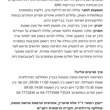
והן מבחינת ביטויה בבדיקות MRI.
תופעות לוואי
: עלולה לגרום לדלקת גרון, דלקות בסמפונות
ובשלפוחית השתן, עלולים להופיע שינויים זמניים והפיכים בכמות
הלויקוציטים ואנזימי הכבד בבדיקות הדם.
יתרון
: אין צורך בזריקות, אין תופעת לוואי של מעין שפעת.
חסרון
: מלבד תופעות הלוואי שצוינו, עלולה להשפיע על העיניים
ולכן יש צורך במעקב סודר, עלולה לגרום באופן זמני לשינוי ערכי
לחץ הדם והדופק ולכן נטילה של כדור ראשון מתבצעת במסגרת
בית החולים. יש להפסיק את התרופה מספר חודשים מראש לפני
כניסה להיריון או לפני מעבר לתרופות אחרות. יש לנקוט אמצעי
זהירות מיוחדים אצל חולים שאינם מחוסנים נגד לאבעבועות רוח.
איך מגיעים אלינו?
המרפאה לטרשת נפוצה נמצאת בבניין המחלקה הנוירולוגית.
שעות הפעילות: יום ראשון בין השעות 09:00-11:00, יום שני בין
שעות 12:00-15:30 ויום רביעי בין השעות 09:00-14:00
זימון תורים בטלפונים: 3524* 04-7773568 או 04-7772830
ייעוץ רפואי: ד"ר אלה שיפרין, אחראית מרפאת טרשת נפוצה,
מחלקה נוירולוגית, הקריה הרפואית רמב"ם