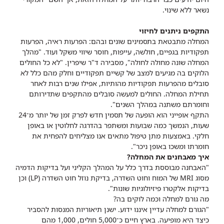
נשאר ללא שינוי.
התקפים ניתנים לחיזוי
המחלה מתבטאת בתסמינים שונים ובהם: הפרעות ראיה, הפרעות
תפקודיות בגפיים, חולשה, עייפות, חוסר שיווי משקל ועוד. "מהלך
המחלה שונה מחולה לחולה", מסבירה ד"ר שיפרין. "לא כל החולים
הלוקים בה מגיעים למצב של קשיים תפקודיים וחלק מהם כלל לא
סובלים מהפרעות תפקודיות מהותיות, אפילו שנים רבות לאחר
תחילת המחלה. החולים למעשה סובלים מהתקפים שתדירותם
וחומרתם משתנה במהלך השנים".
התקף אופייני הוא הופעה של תסמין חדש לפרק זמן של יותר מ־24
שעות, הנמשך כמה שבועות ומשתפר בהדרגה לחלוטין או באופן
חלקי. באמצעות מתן טיפול מתאים אנו מצליחים להפחית את
חומרתו ומשכו באופן ניכר".
איך מאבחנים את המחלה?
"האבחנה מבוססת בדרך כלל על המהלך הקליני ועל בדיקות הדמיה
מסוג MRI של המוח וחוט השדרה, בדיקת נוזל חוט השדרה (LP) וכן
בדיקות אלקטרו פיזיולוגיות שונות".
מה גורם למחלה וכמה לוקים בה?
"הגורם למחלה עדיין איננו ידוע. ישנן תיאוריות המנסות להסביר
כיצד היא מופיעה. בארץ חיים כ־5,000 חולים, 1,000 מהם