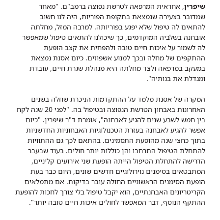
שיפרין
, אחראית המרפאה לטרשת נפוצה ברמב"ם. "מאחר
שמדובר בצעירה שנמצאת בתקופת הפוריות, היה לנו חשוב
להתאים לה טיפול שלא יפגע בפוריותה. למרבה המזל, מחלתה
אובחנה בשלביה המוקדמים, כך שיכולנו להתאים טיפול שמאפשר
לה לשמור על איכות חיים טובה ולהפחית את קצב הופעת
ההתקפים של מחלה ובכך למנוע אשפוזים. כיום אסנת נמצאת
במעקב במרפאה ולצד מחלתה היא מנהלת שגרת חיים, עובדת
ומגדלת את בנותיה".
המקרה של אסנת מלמד על ההתקדמות הניכרת שחלה בשנים
האחרונות באבחון הטרשת הנפוצה ובטיפול בה. "לפני 20 שנה לקח
בין חמש לשבע שנים להגיע לאבחנה", אומרת ד"ר שיפרין. "כיום
אפשר להגיע לאבחנה בעזרת הטכנולוגיות האבחוניות החדשניות
בתוך כחצי שנה מהופעת התסמינים. בהתאם לכך גם ההתוויות
להתחלת הטיפול התרחבו והן כוללות יותר חולים. בעוד שבעבר
הדרישה להתחלת הטיפול הייתה הופעת שני אירועים קליניים,
המתבטאים בסימנים נוירולוגיים חדשים שונים, היום כבר בעת
הופעת הסימנים הראשוניים החולה עובר בדיקות. אם מתמלאים
הקריטריונים האבחנתיים, הוא יקבל טיפול בלי צורך לחכות להופעת
ההתקף הנוסף, דבר המאפשר לחולים איכות חיים טובה יותר".