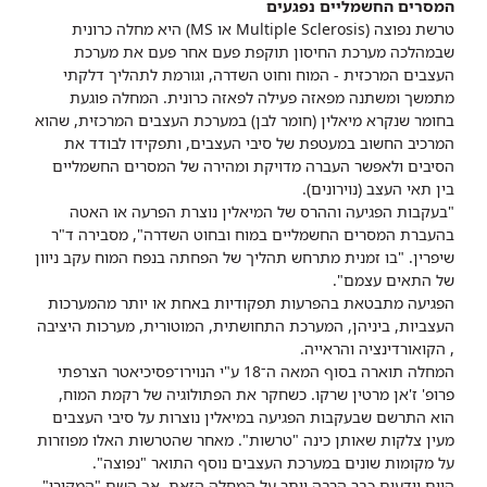
המסרים החשמליים נפגעים
טרשת נפוצה (Multiple Sclerosis או MS) היא מחלה כרונית
שבמהלכה מערכת החיסון תוקפת פעם אחר פעם את מערכת
העצבים המרכזית - המוח וחוט השדרה, וגורמת לתהליך דלקתי
מתמשך ומשתנה מפאזה פעילה לפאזה כרונית. המחלה פוגעת
בחומר שנקרא מיאלין (חומר לבן) במערכת העצבים המרכזית, שהוא
המרכיב החשוב במעטפת של סיבי העצבים, ותפקידו לבודד את
הסיבים ולאפשר העברה מדויקת ומהירה של המסרים החשמליים
בין תאי העצב (נוירונים).
"בעקבות הפגיעה וההרס של המיאלין נוצרת הפרעה או האטה
בהעברת המסרים החשמליים במוח ובחוט השדרה", מסבירה ד"ר
שיפרין. "בו זמנית מתרחש תהליך של הפחתה בנפח המוח עקב ניוון
של התאים עצמם".
הפגיעה מתבטאת בהפרעות תפקודיות באחת או יותר מהמערכות
העצביות, ביניהן, המערכת התחושתית, המוטורית, מערכות היציבה
, הקואורדינציה והראייה.
המחלה תוארה בסוף המאה ה־18 ע"י הנוירו־פסיכיאטר הצרפתי
פרופ' ז'אן מרטין שרקו. כשחקר את הפתולוגיה של רקמת המוח,
הוא התרשם שבעקבות הפגיעה במיאלין נוצרות על סיבי העצבים
מעין צלקות שאותן כינה "טרשות". מאחר שהטרשות האלו מפוזרות
על מקומות שונים במערכת העצבים נוסף התואר "נפוצה".
היום יודעים כבר הרבה יותר על המחלה הזאת, אך השם "המקורי"