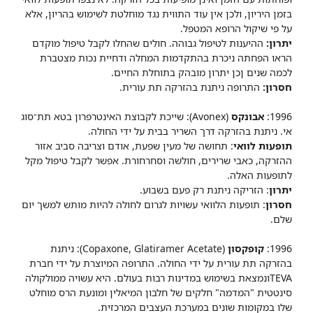
בזמן היריון, ולכן אין עוד התווית נגד מוחלטת לשימוש בהריון, אלא
על פי שיקול הרופא המטפל.
יתרון:
ההיענות לטיפול גבוהה. חולים שהחלו לקבל טיפול מוקדם
הראו הפחתה ניכרת בהתקדמות המחלה ודחיית נכות מצטברת
לכמה שנים ןכן יתרון מובהק בתוחלת החיים.
חסרון:
התרופה ניתנת בהזרקה תת עורית.
1996:
אבונקס
(Avonex): שייכת לקבוצת האינטרפרון בטא תת־סוג
אי. ניתנת בהזרקה דרך השריר בבית על ידי החולה.
תופעות לוואי
: תחושה של מעין שפעת, אודם וצריבה סביב אזור
ההזרקה, כאבי שרירים, חולשה וסחרחורת. אפשר לקבל טיפול מקל
לתופעות האלה.
יתרון
: הזריקה ניתנת רק פעם בשבוע.
חסרון
: תופעות הלוואי עשויות לגרום לחולה להיות מותש למשך יום
שלם.
1996:
קופקסון
(Copaxone, Glatiramer Acetate): ניתנת
בהזרקה תת עורית על ידי החולה. התרופה המיוצרת על ידי חברת
TEVAונמצאת בשימוש במדינות רבות בעולם. היא עשויה ממולקולה
סינטטית "המדמה" חלקים של חלבון המיאלין ומונעת הרס מוחלט
שלו במקומות שונים במערכת העצבים המרכזית.