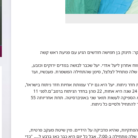
קר: תינוק בן חמישה חודשים הגיע עם פגיעת ראש קשה
ח אחרון ליעל אדרי. יעל שכבר לבושה במדים ירוקים וכובע,
 שלה מתחיל לצלצל, סימן שהתחילה המשמרת. מעכשיו, ועד
 חדר ניתוח. יעל היא גם יו"ר עמותת אחיות חדר ניתוח בישראל,
ומייצגת אותן בארגון האירופי של אחיות חדר ניתוח. 24 שנה היא אחות, 22 מהן בחדר הניתוח ברמב"ם.לפני 11
שנה קיבלה את האחריות על המחלקה. בין לבין, היא הספיקה לעשות תואר שני באוניברסיטה. תחת אחריותה 55
הפתקיות, שהיא מדביקה על הידיים. מין שיטת מעקב פרטית,
שפיתחה ב-21 שנותיה כאחות חדר ניתוח. המשמרת שלה מתחילה ב-7:00, אבל כל יום היא כבר כאן ברבע ל..., "כדי