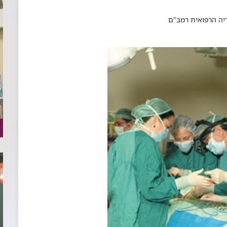
יה הרפואית רמב"ם