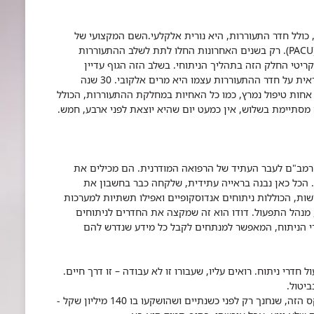
 כולל חדר התעוררות, היא נורית אלקלעי.השם המקצועי של
PACU
). רק בשנים האחרונות החלו לתת לשלב ההתעוררות
ריטי החלק הזה בתהליך הניתוחי. בשלב הזה הגוף עדיין
מתאושש ולא מסוגל לתפקד עצמאית. האחות האחראית על חדר ההתעוררות עצמו היא מרים אלקובי. 30 שנה
היא אחות טיפול נמרץ, כמו כל האחיות במחלקת ההתעוררות, הכולל
רמב"ם לעבר העתיד של הרפואה המודרנית. הם מכילים את
. הכל כאן נבנה בראייה עתידית, שלקחה כבר בחשבון את
ות, הכוללות ניתוחים אנדוסקופיים ואפילו תשתיות למערכות
י, מנהל התפעול. דודו הוא זה שמקצה את החדרים לניתוחים
י הניתוח, המאפשר למנתחים לקבל כל מידע שנדרש להם
דרי ניתוח. רואים עליו, שעבורו זו לא עבודה – זו דרך חיים.
ביטול.
בלילה מבוצעים רק ניתוחי חירום דחופים. הקומפלקס הזה, שנחנך רק לפני כשנתיים ושהושקעו בו 140 מיליון שקל -