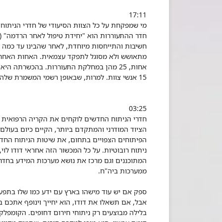
17:11
מי שמפקחת על כל הצוות הסיעודי של חדרי הניתוח,
חדר ההתעוררות הוא "יחידת טיפול לאחר הרדמה" (
חשיבות והתייחסות מיוחדת, לאחר שהבינו עד כמה ק
אחות, 25 מהן במחלקת התעוררות. בהכשרתה 
15 אנשי צוות. למרות, שבאופן רשמי המשמרת שלה מסתיימת בשלוש, אין כמעט יום שהיא יוצאת לפני ארבע, חמש.
03:25
חדרי הניתוח החדשים לוקחים את הקריה הרפואית 
הציוד המודרני והמתקדם ביותר, הקיים כיום בעולם
הפיתוחים הצפויים בתחום, את שיטות הניתוח החדש
ניתוח רובוטיות. על כל המכשור הזה אחראי דודו לו
המתוכננים וגם מרכז את נושא מערכות המידע בחדר
ממערכות ביה"ח.
ספק אם יש עוד מישהו בארץ עם ידע כמו שלו בתפעול ח
אבל, אם תשאלו את דודו, הוא יחייך וינופף אתכם ב