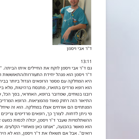
ד"ר אבי ויסמן
13:11
גם ד"ר אבי ויסמן לוקח את החיילים איתו הביתה. "ז
ד"ר ויסמן הוא מנהל יחידת התעוררות/התאוששות 
היא המחלקה עם מספר הרופאים הגדול ביותר בבית החולים, הכולל
הוא רופא מרדים בתוארו, מתנסח ברהיטות, מלא ביטח
רובנו בטוחים, שמדובר ברופא, האחראי, בסך הכל,
התיאור הזה רחוק מאוד מהמציאות. הרופא המרדים 
המנתחים הם אורחים אצלו במחלקה. הוא זה שיחליט 
מי ניתן לדחות. לצורך כך, רופאים מרדימים צריכי
ההשתלמויות שעבר ד"ר ויסמן, יכולה לכסות כמעט 
הוא מאשר בהכנעה, "אנחנו כאן מאחורי הקלעים. 
רואים". אבל אם תשאלו את ד"ר ויסמן, הוא לא היה