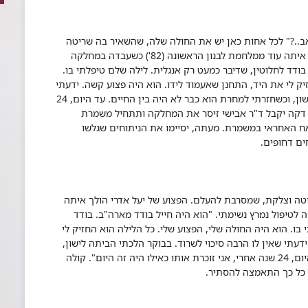
ואב..?" לכל אחות כאן יש את החולה שלה, שהשאיר בה שריטה
וצלקת, שמסרבת להעלם. הפצוע של יעל אדרי הולך איתה עוד ממלחמת לבנון הראשונה (82') כשעבדה במחלקה
בודד לחלוטין, שדיבר כמעט רק אנגלית. לילה שלם טיפלתי בו.
יק לי את היד, התחנן שאעמוד לידו. הוא היה פצוע קשה. ידעתי
שאין לו הרבה סיכוי לשרוד. בבוקר הלכתי הביתה לישון, וכשחזרתי למחרת הוא כבר לא היה בין החיים. עד היום, 24
עוד דקה יקבל ד"ר אבישי זיסר את המחלקה ותתחיל משמרת
האח האחראי במשמרת. מעתה, יסיימו את הניתוחים שגלשו
ים דחופים.
טה וצלקת, שמסרבת להעלם. הפצוע של יעל אדרי הולך איתה
ה (82') כשעבדה במחלקה לטיפול נמרץ נשימתי. "הוא היה חייל בודד מארה"ב. בודד
בו. הוא היה החולה שלי, הפצוע שלי. כל הלילה הוא החזיק לי
דעתי שאין לו הרבה סיכוי לשרוד. בבוקר הלכתי הביתה לישון,
וכשחזרתי למחרת הוא כבר לא היה בין החיים. עד היום, 24 שנה אחרי, אני זוכרת אותו כאילו היה זה היום". קולה
 כל כך התאמצה להסתיר.