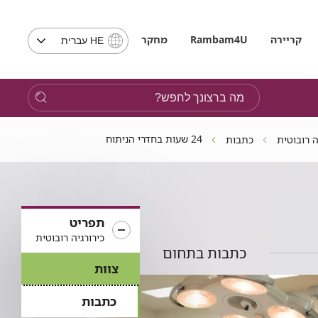
בחירת
קריירה
Rambam4U
מחקר
HE עברית
שפה
-
שים
מה
לב,
ברצונך
בבחירת
לחפש?
שפה
24 שעות בחדרי הניתוח
ה רובוטית
כתבות
תועבר
לאתר
בשפה
המבוקשת
תפריט
כירורגיה רובוטית
כתבות בתחום
צוות
כתבות