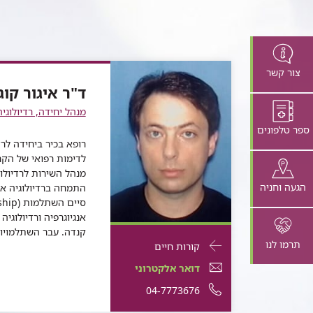
צור קשר
ד"ר איגור קוג
מנהל יחידה, רדיולוגי
ספר טלפונים
רופא בכיר ביחידה לר
לדימות רפואי של הקר
מנהל השירות לרדיולוג
הגעה וחניה
התמחה ברדיולוגיה א
אנגיוגרפיה ורדיולוגיה
קנדה. עבר השתלמויות
פרטי
תרמו לנו
עבור
קורות חיים
התקשרות
ד"ר
דואר
עבור
דואר אלקטרוני
עבור
איגור
אלקטרוני
ד"ר
עבור
מספר
04-7773676
ד"ר
איגור
קוגן
עבור
ד"ר
איגור
ד"ר
טלפון