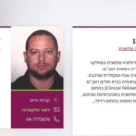
ן
ד
ה פולשנית
ר
דיולוגיה פולשנית במחלקה
יה רפואית רמב"ם.
יה אנדו-וסקולרית מורכבת.
בחנתית בבית חולים רמב"ם.
סיים השתלמות (Clinical Fellowship) בתחום
 פולשנית באוניברסיטת טורונטו,
פרטי
עבור
קורות חיים
 נוספות בתחום רדיול...
התקשרות
ד"ר
דואר
עבור
דואר אלקטרוני
עבור
מקסים
אלקטרוני
ד"ר
עבור
מספר
04-7773676
ד"ר
מקסים
ליידרמן
עבור
ד"ר
מקסים
ד"ר
טלפון
ליידרמן