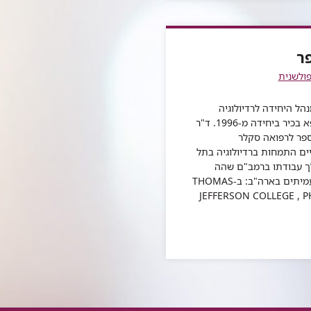
ד"ר
מקסים
ליידרמן
מקסים
של
מקסים
ליידרמן
ליידרמן
ד"ר
ליידרמן
מקסים
ר
ליידרמן
פולשנית
נהל היחידה לרדיולוגיה
פולשנית מ-2001 ורופא בכיר ביחידה מ-1996. ד"ר
הספר לרפואה סקלר
ים התמחות ברדיולוגיה בתל
199. במהלך עבודתו ברמב"ם שהה
פעמיים בהשתלמות עמיתים בארה"ב: ב-THOMAS
JEFFERSON COLLEGE , P