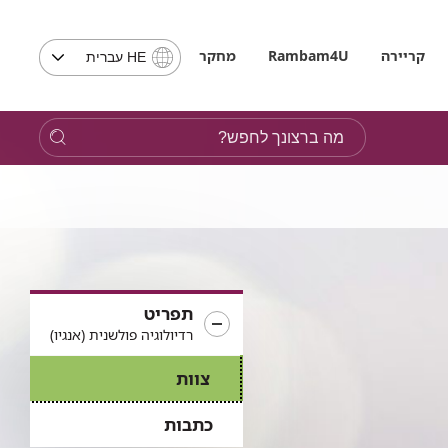
בחירת
קריירה
Rambam4U
מחקר
HE עברית
שפה
-
שים
מה
לב,
ברצונך
בבחירת
לחפש?
שפה
תועבר
לאתר
בשפה
המבוקשת
תפריט
רדיולוגיה פולשנית (אנגיו)
צוות
כתבות