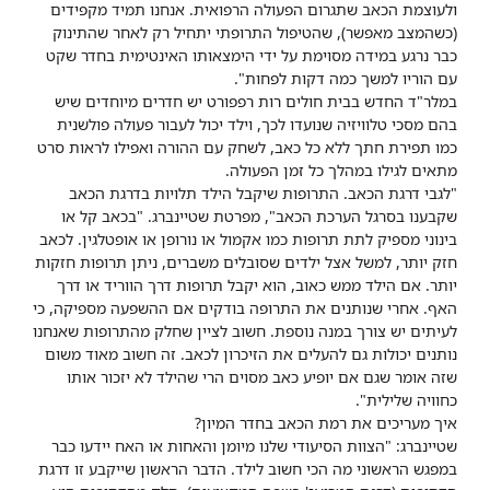
ולעוצמת הכאב שתגרום הפעולה הרפואית. אנחנו תמיד מקפידים
(כשהמצב מאפשר), שהטיפול התרופתי יתחיל רק לאחר שהתינוק
כבר נרגע במידה מסוימת על ידי הימצאותו האינטימית בחדר שקט
עם הוריו למשך כמה דקות לפחות".
במלר"ד החדש בבית חולים רות רפפורט יש חדרים מיוחדים שיש
בהם מסכי טלוויזיה שנועדו לכך, וילד יכול לעבור פעולה פולשנית
כמו תפירת חתך ללא כל כאב, לשחק עם ההורה ואפילו לראות סרט
מתאים לגילו במהלך כל זמן הפעולה.
"לגבי דרגת הכאב. התרופות שיקבל הילד תלויות בדרגת הכאב
שקבענו בסרגל הערכת הכאב", מפרטת שטיינברג. "בכאב קל או
בינוני מספיק לתת תרופות כמו אקמול או נורופן או אופטלגין. לכאב
חזק יותר, למשל אצל ילדים שסובלים משברים, ניתן תרופות חזקות
יותר. אם הילד ממש כאוב, הוא יקבל תרופות דרך הווריד או דרך
האף. אחרי שנותנים את התרופה בודקים אם ההשפעה מספיקה, כי
לעיתים יש צורך במנה נוספת. חשוב לציין שחלק מהתרופות שאנחנו
נותנים יכולות גם להעלים את הזיכרון לכאב. זה חשוב מאוד משום
שזה אומר שגם אם יופיע כאב מסוים הרי שהילד לא יזכור אותו
כחוויה שלילית".
איך מעריכים את רמת הכאב בחדר המיון?
שטיינברג: "הצוות הסיעודי שלנו מיומן והאחות או האח יידעו כבר
במפגש הראשוני מה הכי חשוב לילד. הדבר הראשון שייקבע זו דרגת