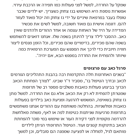
שמקל על החרדה, למשל לפני פעולות כמו תפירה או הרכבת עירוי.
אפשרות נוספת היא השימוש בגז צחוק כשצריך. יש ילדים שכבר
טופלו בעבר במרפאת שיניים על ידי גז צחוק וזה יכול מאוד לעזור
להם. דוגמה אישית גם מאוד חשובה, למשל לשים את מכשיר
המדידה על היד של האחות עצמה או אחד ההורים ולהדגים שאין
כאב. ההסבר לילד צריך להינתן בשפה שלו. אנחנו דואגים להשתמש
בשפה שהם מכירים, בדימויים שהם מכירים, וכל הזמן מנסים ליצור
חוויה חיובית כדי לרכך את המפגש עם המערכת הרפואית כמה
שיותר ולהפחית את החרדה במפגש הבא, אם יהיה".
סרגל כאב עם פרצופים
"בשנים האחרונות חלה התקדמות רבה בהבנת התהליכים הגורמים
לכאב ובדרך הטיפול בו", מסביר ד"ר שביט. "לצורך הפחתת הכאב
הכרוך בביצוע פעולות כואבות משלבים מספר רב של תרופות
שמטרתן להפחית לא רק את הכאב אלא גם את החרדה. למשל מתן
גז צחוק בשאיפה, המשמש להרגעה ומניעת כאב בילדים בפעולות
כואבות ופולשניות. בהחלטה משותפת עם ההורים אנחנו משתמשים
בתרופות מרגיעות שניתנות כטיפות לפה או לאף, משחה מאלחשת
להרדמה מקומית לפני דקירת העור או שימוש במי סוכר להפחתת
הכאב בתינוקות קטנים ועוד. הטיפול התרופתי הניתן לילדים
מותאם לגיל, למחלה או לפציעה שממנה הם סובלים, וכן למשך