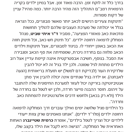
בדרך כלל זה לוקח זמן. הרבה מאוד זמן. אבל במיון ילדים בקריה
הרפואית רמב"ם התהליך הזה מהיר הרבה יותר. כמה מהיר? עניין
של דקות ספורות.
"תינוקות צעירים רגישים לכאב יותר מאשר מבוגרים, ככל הנראה
בגלל אי יכולתה של מערכת העצבים שלהם להוליך תחושות
מדכאות כאב מאזורי הפציעה", מסביר
ד"ר איתי שביט
, מנהל
המחלק לרפואה דחופה ילדים. "כל תינוק חש כאב, וכל תינוק חווה
את הכאב באופן ייחודי לו. בניגוד למבוגרים, אצל תינוקות וילדים
הכאב מלווה גם בחרדה ניכרת, שמפחיתה את סף הכאב ומגבירה
את הסבל. בנוסף, חשיבה אבסטרקטית איננה קיימת עדיין אצל רוב
הילדים מתחת לגיל שמונה. ולכן ילד בגיל זה לא יכול להבין
שלדקירת העור (לבדיקת דם למשל) יש תועלת בריאותית (הגעה
לאבחנה). או ילדה בגיל שנתיים אינה יכולה להבין איך מתן
אנטיביוטיקה בזריקה יכול לעזור למערכת החיסונית שלה להתגבר
על זיהום. חוסר ההבנה מייצר חרדה, ולכן יש לטפל גם בחרדה של
הילד (ולא רק בכאב) ולחפש דרכים אלטרנטיביות להפחתת כאב
וחרדה".
כל הילדים מגיל שלושה ימים ואילך עוברים דרך המחלקה לרפואה
דחופה ילדים (מלר"ד ילדים). "אנחנו מאמינים שרק צוות ייעודי
לילדים יכול וצריך לטפל בילדים", אומרת
כרמית שטיינברג
האחות
האחראית של המחלקה. "הגישה היא לקבל את הילד בקצב שלו,