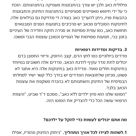
מילולית כאב ולכן יש צורך בהתבוננות מעמיקה בהתנהגותם. הוכח
כי על ידי חיפוש מאפיינים ספציפיים בהתנהגות התינוק והתבוננות
בהבעות פניו, ניתן להעריך כאב בצורה די מדויקת גם בגילאים אלה.
לתינוקות הסובלים מכאב יש מרכיבים בתנועות הפנים המבטאים
תחושת כאב, כמו עווית מסוימת או סגירה חזקה ותדירה של העיניים
בזמן בכי, תנועות מסוימות של הגפיים וכמובן עוצמת הבכי ומשכו.
3. בדיקות ומדידות רפואיות
מדדים ביולוגיים כמו לחץ הדם, קצב הדופק, וריווי החמצן בדם
יכולים לתת מדד עקיף לדרגת הכאב. מדדים אלה חשובים במיוחד
בתינוקות חולים מאוד. מדידת כאב בתינוקות אלה היא אתגר לא
פשוט, מכיוון שלתוצאות המדדים יש בדרך כלל קשר ישיר למחלתו
הבסיסית של התינוק והשתנותם לא בהכרח משקפת את עוצמת
הכאב בלבד.
"המוטו שלנו הוא מיון ילדים ללא כאב", מסכם ד"ר שביט, "והצוות
הרפואי עושה הכל כדי להצדיק את המוטו הזה.
מה אתם יכולים לעשות כדי להקל על ילדכם?
1.לשהות לצידו לכל אורך התהליך.
"ניתוק התינוק מהוריו, אפילו