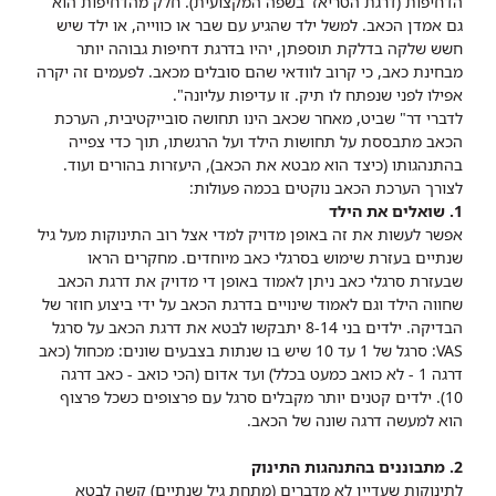
הדחיפות (דרגת הטריאז' בשפה המקצועית). חלק מהדחיפות הוא
גם אמדן הכאב. למשל ילד שהגיע עם שבר או כווייה, או ילד שיש
חשש שלקה בדלקת תוספתן, יהיו בדרגת דחיפות גבוהה יותר
מבחינת כאב, כי קרוב לוודאי שהם סובלים מכאב. לפעמים זה יקרה
אפילו לפני שנפתח לו תיק. זו עדיפות עליונה".
לדברי דר" שביט, מאחר שכאב הינו תחושה סובייקטיבית, הערכת
הכאב מתבססת על תחושות הילד ועל הרגשתו, תוך כדי צפייה
בהתנהגותו (כיצד הוא מבטא את הכאב), היעזרות בהורים ועוד.
לצורך הערכת הכאב נוקטים בכמה פעולות:
1. שואלים את הילד
אפשר לעשות את זה באופן מדויק למדי אצל רוב התינוקות מעל גיל
שנתיים בעזרת שימוש בסרגלי כאב מיוחדים. מחקרים הראו
שבעזרת סרגלי כאב ניתן לאמוד באופן די מדויק את דרגת הכאב
שחווה הילד וגם לאמוד שינויים בדרגת הכאב על ידי ביצוע חוזר של
הבדיקה. ילדים בני 8-14 יתבקשו לבטא את דרגת הכאב על סרגל
VAS: סרגל של 1 עד 10 שיש בו שנתות בצבעים שונים: מכחול (כאב
דרגה 1 - לא כואב כמעט בכלל) ועד אדום (הכי כואב - כאב דרגה
10). ילדים קטנים יותר מקבלים סרגל עם פרצופים כשכל פרצוף
הוא למעשה דרגה שונה של הכאב.
2. מתבוננים בהתנהגות התינוק
לתינוקות שעדיין לא מדברים (מתחת גיל שנתיים) קשה לבטא