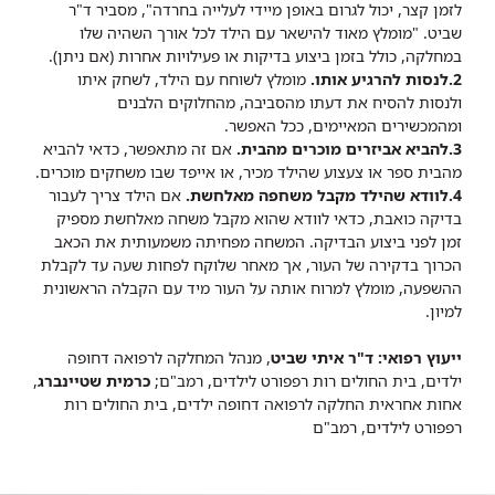
לזמן קצר, יכול לגרום באופן מיידי לעלייה בחרדה", מסביר ד"ר
שביט. "מומלץ מאוד להישאר עם הילד לכל אורך השהיה שלו
במחלקה, כולל בזמן ביצוע בדיקות או פעילויות אחרות (אם ניתן).
2.לנסות להרגיע אותו.
מומלץ לשוחח עם הילד, לשחק איתו
ולנסות להסיח את דעתו מהסביבה, מהחלוקים הלבנים
ומהמכשירים המאיימים, ככל האפשר.
3.להביא אביזרים מוכרים מהבית.
אם זה מתאפשר, כדאי להביא
מהבית ספר או צעצוע שהילד מכיר, או אייפד שבו משחקים מוכרים.
4.לוודא שהילד מקבל משחפה מאלחשת.
אם הילד צריך לעבור
בדיקה כואבת, כדאי לוודא שהוא מקבל משחה מאלחשת מספיק
זמן לפני ביצוע הבדיקה. המשחה מפחיתה משמעותית את הכאב
הכרוך בדקירה של העור, אך מאחר שלוקח לפחות שעה עד לקבלת
ההשפעה, מומלץ למרוח אותה על העור מיד עם הקבלה הראשונית
למיון.
ייעוץ רפואי: ד"ר איתי שביט
, מנהל המחלקה לרפואה דחופה
ילדים, בית החולים רות רפפורט לילדים, רמב"ם;
כרמית שטיינברג
,
אחות אחראית החלקה לרפואה דחופה ילדים, בית החולים רות
רפפורט לילדים, רמב"ם​​