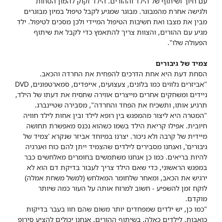
עם חיוך ושיתוף של הילד וההורים. הילד זקוק להמון הסחות
ולגישה אחרת מהמבוגר. מבוגר שמגיע לקבל טיפול במיון מבוגרים
מבין את מצבו ואת חשיבות הטיפול המיידי ולכן מסכים לטיפול. ילד
מגיע עם ההורים, והצוות צריך להתאמץ כדי לקבל את שיתוף
הפעולה שלו".
צמיד של גיבורים
הסחת דעת היא אחת הדרכים להפחית את החרדה והכאב.
"אביזרים נלווים כמו בלונים, צעצועים, אייפדים, סמארטפונים, DVD
ניידים ומשחקים אחרים מייצרים אווירה שתסיח את דעתו של הילד,
תרגיע אותו, ותשכיח את הפחד והחרדה", מסבירה שטיינברג.
"המטרה היא ליצור מהמפגש בין רופא לילד ובין אחות לילד חוויה
חיובית. אפילו קריאת הילד בשמו כשהוא נכנס מאפשרת תחושה
מיידית של קרבה ולא ניכור. יצרנו במיוחד אביזר שנקרא 'צמיד של
גיבורים', ואנחנו מסבירים לילדים שהצמיד ייתן להם כוח ואנרגיה
להיות בריאים. כמו כן אנחנו משתמשים בחומרים מאלחשים כבר
במפגש הראשוני, כדי שאם הילד צריך לעבור בדיקת דם הוא לא
ירגיש את הכאב, ומאחר שלחומר המאלחש (למשל משחת אמלה)
לוקח זמן להשפיע - חשוב למרוח אותה על העור כמה שיותר
מוקדם.
"כמו כן, יש ילדים שמפחדים יותר משום שהם חוו בעבר בדיקות
כואבות. לילדים כאלה, בשיתוף ההורים, אנחנו יכולים להציע סירופ