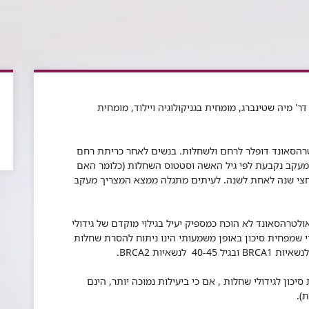
' מיה שטינברג, מומחית בגניקולוגיה ויילוד, מומחית
טרהסאונד דופלר לרחם ולשחלות. בנשים לאחר כריתת רחם
מעקב נקבעת לפי גיל האשה וסטטוס השחלות (כלומר האם
לחצי שנה לאחת לשנה. לעיתים מתגלה ממצא המצריך מעקב
אולטרהסאונד לא הוכח כמספיק יעיל בגילוי מוקדם של גידולי
ל BRCA, והאמצעי היחידי שמפחית סיכון באופן משמעותי הינו ניתוח להסרת שחלות
ון לגידולי שחלות , אם כי ביעילות נמוכה יותר, הינם
).