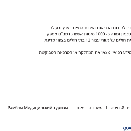
דיו לקידום הבריאות ואיכות החיים בארץ ובעולם.
רמב"ם הוא בית חולים ממשלתי אקדמי, המסונף לפקולטה לרפואה של הטכניון ומונה כ- 1000 מיטות אשפוז. רמב"ם מספק
שירותי רפואה לכ-2,700,000 תושבים, צה"ל וכוחות הביטחון, ומשמש כבית חולים על אזורי עבור 12 בתי חולים בצפון מדינת
 ומידע רפואי. מצאו את המחלקה או המרפאה המבוקשת
TEL
 חיפה
משרד הבריאות
Рамбам Медицинский туризм