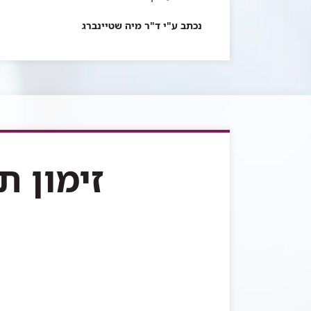
נכתב ע"י ד"ר מיה שטיינברג
זימון תו