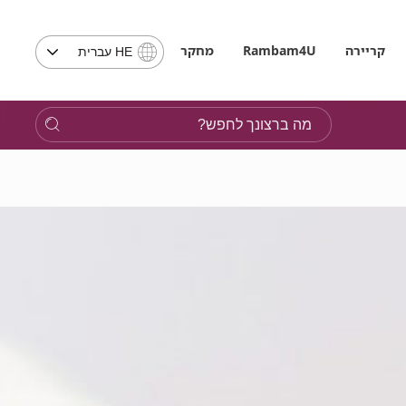
בחירת
קריירה
Rambam4U
מחקר
HE עברית
שפה
-
שים
מה
לב,
ברצונך
בבחירת
לחפש?
שפה
תועבר
לאתר
בשפה
המבוקשת