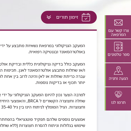
לחץ
זימון תורים
למעבר
לתוכן
צרו קשר עם
המרפאה
זה
בדף
המעקב הגניקולוגי במרפאת נשאיות מתבצע על ידי דר
באולטרהסאונד ובגנטיקה רפואית.
ספר טלפונים
המעקב כולל בדיקה גניקולוגית כללית ובדיקת אול
ו/או שחלות מתבצע אולטרהסאונד לאגן. תכיפות ה
עברה כריתת שחלות או לא) והינה לרוב בין אחת 
הגעה וחניה
יותר תכוף או בדיקות נוספות.
למרבה הצער נכון להיום המעקב הגניקולוגי על ידי 
שחלה וחצוצרה הקשורים 
תרמו לנו
וחצוצרות. הגיל המומלץ לניתוח הינו בין גיל 35-40 לנשאיות BRCA1 ובגיל 40-45 לנשאיות BRCA2.
אמצעים נוספים שלהם תפקיד פוטנציאלי בהפחתת סיכ
שימוש בגלולות וניתוח להסרת חצוצרות (ללא שחלות