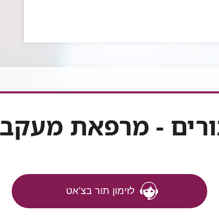
רים - מרפאת מעקב BRCA
לזימון תור בצ'אט