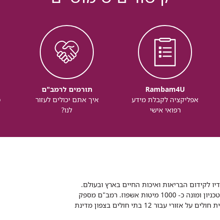
Rambam4U
תורמים לרמב"ם
אפליקציה לקבלת מידע
איך אתם יכולים לעזור
מ
רפואי אישי
לנו?
דיו לקידום הבריאות ואיכות החיים בארץ ובעולם.
רמב"ם הוא בית חולים ממשלתי אקדמי, המסונף לפקולטה לרפואה של הטכניון ומונה כ- 1000 מיטות אשפוז. רמב"ם מספק
שירותי רפואה לכ-2,700,000 תושבים, צה"ל וכוחות הביטחון, ומשמש כבית חולים על אזורי עבור 12 בתי חולים בצפון מדינת