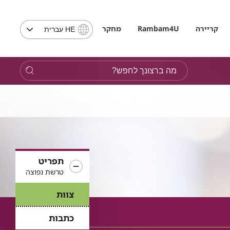
בחירת
קריירה
Rambam4U
מחקר
HE עברית
שפה
-
שים
מה
לב,
ברצונך
בבחירת
לחפש?
שפה
תועבר
לאתר
בשפה
המבוקשת
תפריט
טרשת נפוצה
צוות
כתבות