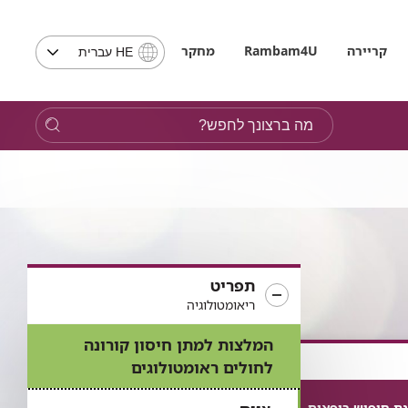
בחירת
קריירה
Rambam4U
מחקר
HE עברית
שפה
-
שים
מה
לב,
ברצונך
בבחירת
לחפש?
שפה
תועבר
לאתר
בשפה
המבוקשת
תפריט
ריאומטולוגיה
המלצות למתן חיסון קורונה
לחולים ראומטולוגים
ת חיפוש רופאים