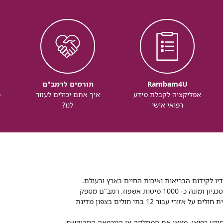
Rambam4U
תורמים לרמב"ם
אפליקציה לקבלת מידע
איך אתם יכולים לעזור
מ
רפואי אישי
לנו?
דיו לקידום הבריאות ואיכות החיים בארץ ובעולם.
רמב"ם הוא בית חולים ממשלתי אקדמי, המסונף לפקולטה לרפואה של הטכניון ומונה כ- 1000 מיטות אשפוז. רמב"ם מספק
שירותי רפואה לכ-2,700,000 תושבים, צה"ל וכוחות הביטחון, ומשמש כבית חולים על אזורי עבור 12 בתי חולים בצפון מדינת
 ומידע רפואי. מצאו את המחלקה או המרפאה המבוקשת