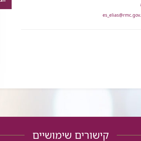
רכיב
שיתוף
es_elias@rmc.gov.
י
קישורים שימושיים