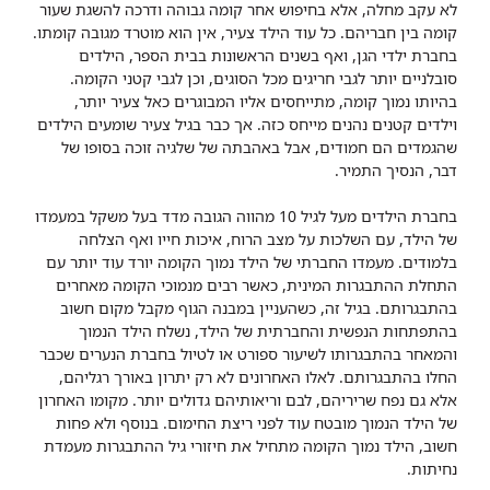
לא עקב מחלה, אלא בחיפוש אחר קומה גבוהה ודרכה להשגת שעור
קומה בין חבריהם. כל עוד הילד צעיר, אין הוא מוטרד מגובה קומתו.
בחברת ילדי הגן, ואף בשנים הראשונות בבית הספר, הילדים
סובלניים יותר לגבי חריגים מכל הסוגים, וכן לגבי קטני הקומה.
בהיותו נמוך קומה, מתייחסים אליו המבוגרים כאל צעיר יותר,
וילדים קטנים נהנים מייחס כזה. אך כבר בגיל צעיר שומעים הילדים
שהגמדים הם חמודים, אבל באהבתה של שלגיה זוכה בסופו של
דבר, הנסיך התמיר.
בחברת הילדים מעל לגיל 10 מהווה הגובה מדד בעל משקל במעמדו
של הילד, עם השלכות על מצב הרוח, איכות חייו ואף הצלחה
בלמודים. מעמדו החברתי של הילד נמוך הקומה יורד עוד יותר עם
התחלת ההתבגרות המינית, כאשר רבים מנמוכי הקומה מאחרים
בהתבגרותם. בגיל זה, כשהעניין במבנה הגוף מקבל מקום חשוב
בהתפתחות הנפשית והחברתית של הילד, נשלח הילד הנמוך
והמאחר בהתבגרותו לשיעור ספורט או לטיול בחברת הנערים שכבר
החלו בהתבגרותם. לאלו האחרונים לא רק יתרון באורך רגליהם,
אלא גם נפח שריריהם, לבם וריאותיהם גדולים יותר. מקומו האחרון
של הילד הנמוך מובטח עוד לפני ריצת החימום. בנוסף ולא פחות
חשוב, הילד נמוך הקומה מתחיל את חיזורי גיל ההתבגרות מעמדת
נחיתות.