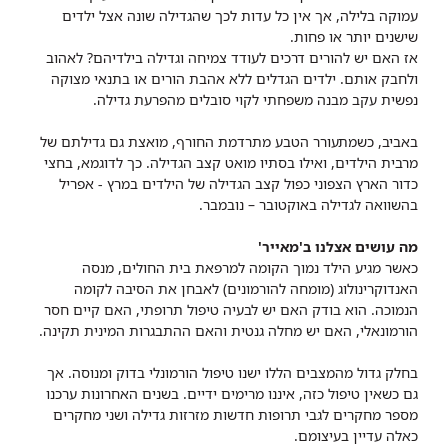
עמוקה בלילה, אך אין כל עדות לכך שהגדילה שונה אצל ילדים
שישנים יותר או פחות.
אז האם יש להורים דרכים לעודד צמיחה וגדילה בילדיהם? לאהוב
ולחבק אותם. ילדים הגדלים ללא אהבת הורים או בתנאי מצוקה
נפשית עקב מבנה משפחתי לקוי סובלים מהפרעת גדילה.
באביב, כשמתעורר הטבע מתרדמת החורף, מואצת גם גדילתם של
מרבית הילדים, ואילו בסתיו מואט קצב הגדילה. כך לדוגמא, בחצי
כדור הארץ הצפוני כפול קצב הגדילה של הילדים במרץ - אפריל
בהשוואה לגדילה באוקטובר – נובמבר.​
מה עושים אצלנו ב'מאייר'
כאשר מגיע הילד נמוך הקומה למרפאת בית החולים, מנסה
האנדוקרינולוג (מומחה להורמונים) לאבחן את הסיבה לקומה
הנמוכה. הוא בודק האם יש לבעיה טיפול תרופתי, האם קיים חסר
הורמונאלי, האם יש מחלה גנטית והאם ההתבגרות המינית תקינה.
בחלק גדול מהמצבים הללו ישנו טיפול הורמונלי בדוק ומנוסה. אך
גם כשאין טיפול כזה, איננו מרימים ידיים. בשנים האחרונות ערכנו
מספר מחקרים לגבי תרופות חדשות מזרזות גדילה ושני מחקרים
כאלה עדיין בעיצומם.