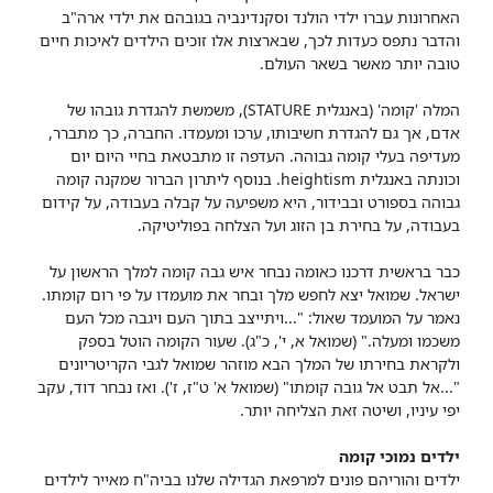
האחרונות עברו ילדי הולנד וסקנדינביה בגובהם את ילדי ארה"ב
והדבר נתפס כעדות לכך, שבארצות אלו זוכים הילדים לאיכות חיים
טובה יותר מאשר בשאר העולם.
המלה 'קומה' (באנגלית STATURE), משמשת להגדרת גובהו של
אדם, אך גם להגדרת חשיבותו, ערכו ומעמדו. החברה, כך מתברר,
מעדיפה בעלי קומה גבוהה. העדפה זו מתבטאת בחיי היום יום
וכונתה באנגלית heightism. בנוסף ליתרון הברור שמקנה קומה
גבוהה בספורט ובבידור, היא משפיעה על קבלה בעבודה, על קידום
בעבודה, על בחירת בן הזוג ועל הצלחה בפוליטיקה.
כבר בראשית דרכנו כאומה נבחר איש גבה קומה למלך הראשון על
ישראל. שמואל יצא לחפש מלך ובחר את מועמדו על פי רום קומתו.
נאמר על המועמד שאול: "...ויתייצב בתוך העם ויגבה מכל העם
משכמו ומעלה." (שמואל א, י', כ"ג). שעור הקומה הוטל בספק
ולקראת בחירתו של המלך הבא מוזהר שמואל לגבי הקריטריונים
"...אל תבט אל גובה קומתו" (שמואל א' ט"ז, ז'). ואז נבחר דוד, עקב
יפי עיניו, ושיטה זאת הצליחה יותר.
ילדים נמוכי קומה
ילדים והוריהם פונים למרפאת הגדילה שלנו בביה"ח מאייר לילדים