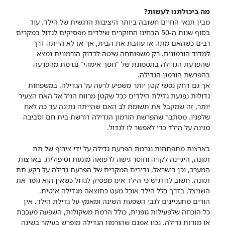
מה ביכולתנו לעשות?
מבין תנאי החיים חשובה ביותר היציבות הרגשית של הילד. עוד
בסוף שנות ה-50 הבחינו החוקרים שילדים מפסיקים לגדול במקרים
רבים כשהאם מתה או עוזבת את הבית, אך אז לא הייתה דרך
למדוד הורמונים. רק משפותחה שיטה לבדוק הורמונים נמצא
שהפרעת הגדילה בתסמונת של "חסך אימהי" נגרמת מהפרעה
בהפרשת הורמון הגדילה.
אך גם דחק נפשי קטן יותר משפיע לרעה על הגדילה. במשפחות
גדולות נפגעת גדילת הילדים ככל שקטן מרווח הגיל אל האח הצעיר
יותר, זה שמקבל את תשומת לב האם שהייתה נתונה עד כה לאח
שלפניו. מסתבר שהפרשת הורמון הגדילה דורשת בית חם וסביבה
מגינה על הילד כדי לאפשר לו לגדול.
בארצות מתפתחות נגרמת הפרעת גדילה על ידי צירוף של תת
תזונה, היגיינה לקויה וחוסר גישה לרפואה מונעת וטיפולית. בארצות
המערב, וכן בישראל, נדירים המקרים של הפרעת גדילה על רקע תת
תזונה. חשוב להדגיש כי הילד אינו מפסיק לגדול כשאין הוא גומר את
השניצל, בדרך כלל הילד אוכל מעט כתוצאה מגדילה איטית.
הורים מתעניינים לגבי השפעת השינה ומאמץ על גדילת הילד. אין
כל הוכחה שלפעילות גופנית, כולל הרמת משקולות, השפעה מעכבת
או מזרזת גדילה. נכון אמנם שהורמון הגדילה מופרש בעיקר בשינה