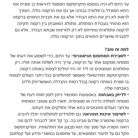
עד היום לא היה בנמצא מיקרוסקופ המסוגל להראות בו זמנית את
התא המוגדל ברזולוציה גבוהה אך גם את הרקמה כולה. הצורך
לראות לא רק את התא הבודד אלא גם את תבנית התאים ברקמה
הוא מהותי בעבודת הפתולוג. פתולוג המאבחן בין רקמה תקינה
לרקמה פתולוגית מתייחס לא רק לחריגות שבתא הבודד, אלא גם
לתבנית שיוצרים התאים בתוך הרקמה כולה.
למה זה טוב?
•
לשבירת המחסום הגיאוגרפי
: עד היום, כדי לשמוע את דעתו של
מומחה ממקום אחר על הרקמה, צריך היה לשלוח אותה אליו. רק
פתולוגים הנמצאים זה ליד זה היו יכולים לצפות באותה רקמה.
המיקרוסקופ הווירטואלי מאפשר לפתולוגים בכל רחבי העולם לצפות
בו זמנית באותה רקמה (בכל רמות ההגדלה האפשריות) ולדון
באבחנה שלה.
•
לדיוק באבחנה
: באמצעות המכשיר ניתן לזמן חוות דעת של
מומחה למחלה נדירה או ספציפית. תארו לכם שטובי המוחות
מרחבי העולם מתבוננים בתא אחד וחולקים את דעתם.
•
לשיפור איכות ההוראה
: גם תלמידים לפתולוגיה יוכלו להביט
ברקמה שהמורה שלהם מביט בה. כך קל יותר להבהיר להם מה
רואה המורה ועל סמך מה הוא מבצע את החלטותיו. המיקרוסקופ
מקל גם על תיעוד הממצאים, על אחסונם במאגרי מידע ועל קטלוגם