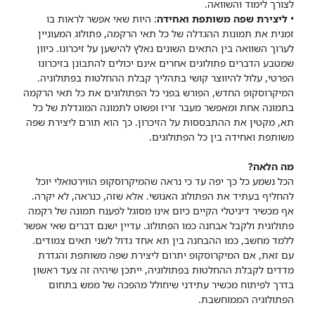
לצורך לימוד והשוואה.
•
ליצירת שפה משותפת ואחידה
: היות שאי אפשר לראות בו
זמנית את תמונות ההגדלה של כל תאי הרקמה, פתולוג המעוניין
לערוך השוואה בין התאים השונים נאלץ להישען על זיכרונו. כיוון
שמטבע הדברים פתולוגים אחרים אינם יכולים להתבונן בזיכרונו
הפרטי, עלול להיווצר קושי בתהליך קבלת ההחלטות בפתולוגיה.
המיקרוסקופ החדש, הפורש בפני כל הפתולוגים את כל תאי הרקמה
בתמונה אחת ומאפשר מעבר זריז ופשוט לתמונה המוגדלת של כל
תא, מקטין את ההתבססות על הזיכרון. כך הוא תורם ליצירת שפה
משותפת ואחידה בין כל הפתולוגים.
מה הלאה?
הכל נשמע כל כך יפה עד כי נראה שהמיקרוסקופ הווירטואלי יוכל
להחליף בעתיד את הפתולוג האנושי. אלא שזה, כנראה, לא יקרה.
אף מכשיר דיגיטלי הקיים כיום אינו מסוגל לפענח תמונה של רקמה
פתולוגית ולקבל אבחנה כמו הפתולוג. עדיין ישנם דברים שאי אפשר
ללמד מחשב, כמו ההבחנה בין תא אחד גדול לשני תאים צמודים.
עם זאת, אם המיקרוסקופ יתרום ליצירת שפה משותפת והגדרת
מדדים לקבלת ההחלטות בפתולוגיה, ייתכן שיהיה זה צעד ראשון
בדרך לפיתוח מכשיר עתידני שיחולל מהפכה של ממש בתחום
הפתולוגיה הממוחשבת.