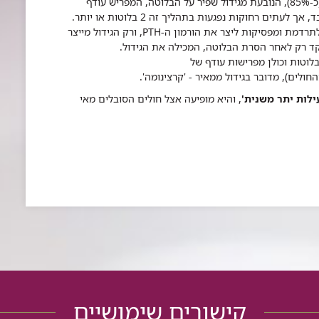
– ההפרעה השכיחה ביותר (כ-85%), הנובעת מגידול שפיר על הבלוטה, המפריש עודף
. בד"כ, מדובר בגידול אחד בלבד, אך לעתים רחוקות נפגעות בתהליך זה 2 בלוטות או יותר.
תרדמת ומפסיקות ליצר את הורמון ה-
PTH
, ורק הגידול מייצר
קד רק לאחר הסרת הבלוטה, המכילה את הגידול.
לוטות וכולן מפרישות עודף של
ילות יתר משנית'
, והיא מופיעה אצל חולים הסובלים מאי
קישורים שימושיים