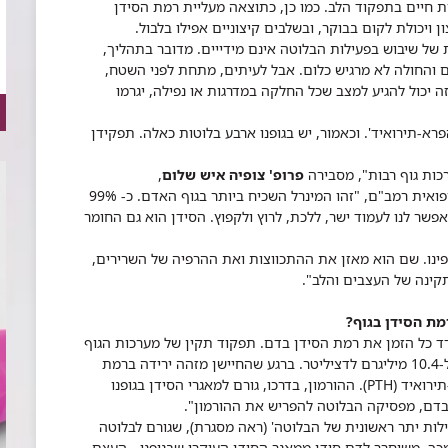
ת חיים בתפקוד הלב. כמו כן, כתוצאה מעליית רמת הסידן
 ויכולת לקום בבוקר, ובשלבים קיצוניים אפילו בלבול.
 של שיבוש בפעילות הבלוטה אינם מידייים. מדובר בתהליך,
ם והחולה לא מרגיש כלום. אבל לעיתים, מתחת לפני השטח,
 יכול להגיע למצב שכל החלקה במדרגות או נפילה, יגרמו
א-תירואיד'. וכאמור, יש בגופנו ארבע בלוטות כאלה. תפקידן
כות גוף רבות", מסבירה
פרופ' ​צופיה איש שלום
,
מנהלת היחידה למטבוליזם העצם והסידן בקריה הרפואית רמב"ם, "זהו המינרל השכיח ביותר בגוף האדם. כ- 99%
פשר לנו לעמוד ישר, ללכת, לרוץ ולקפוץ. הסידן הוא גם החומר
ופינו. שם הוא מאזן את ההתכווצות ואת ההרפיה של השרירים,
קינה של העצבים והלב".
מת הסידן בגוף?
דד כל הזמן את רמת הסידן בדם. תפקוד תקין של מערכות הגוף
מחייב רמת סידן בגבולות צרים ומוגדרים, שבין 8.5 ל-10.4 מיליגרם לדציליטר. ברגע שהחיישן מזהה ירידה ברמת
ירואיד (
PTH
). ההורמון, בדרכו, גורם למאגרי הסידן בגופנו
בדם, מפסיקה הבלוטה להפריש את ההורמון".
ילות יתר ראשונית של הבלוטה' (ראה מסגרת), שגורם לבלוטה
ך, משוחרר לדם סידן ממאגר הסידן העיקרי שבגופנו - העצם.