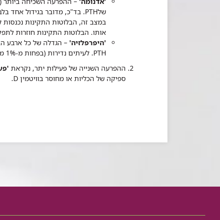
'אדנומה'
של
PTH
במצב זה, הבלוטות התקינות נכנסות ל
אותו. הבלוטות התקינות חוזרות לתפ
'היפרפלזיה'
–
הגדלה של כל ארבע הב
PTH. לעיתים נדירות (בפחות מ-1% מהחולים), מדובר בגידול ממאיר - 'קרצינומה'.
ה
הפרעה השנייה של פעילות יתר, נקראת
'פע
ספיקה של הכליות או מחוסר בוויטמין
D
.