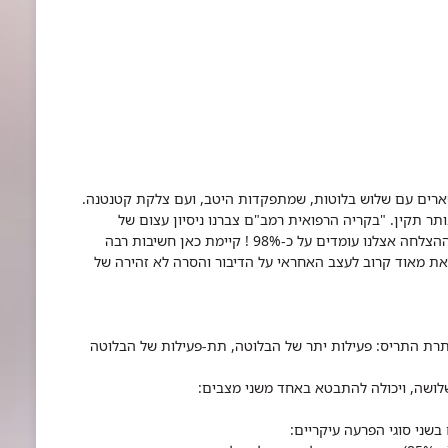
נשארים עם שלוש בלוטות, שמתפקדות היטב, ועם צלקת קטנטנה.
תר תקין.
"בקריה הרפואית רמב"ם צברנו ניסיון עצום של
למעלה מ-300 ניתוחים בתקופה של 5 שנים. אחוזי ההצלחה אצלנו עומדים על כ-98% ! קיימת כאן חשיבות רבה
את מאוד קרוב לעצב האחראי על הדיבור והסרה לא זהירה של
תרת התריס: פעילות יתר של הבלוטה, תת-פעילות של הבלוטה
שלושה, ויכולה להתבטא באחד משני מצבים:
 בשני סוגי הפרעה עיקריים: