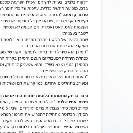
דלקות בלבלב, בעיות לחץ דם ואפילו הפרעות מסכנו
בדם, מופיעה חולשה כללית, עייפות עד כדי חוסר רצון
פרופ' קראוס
: "הבעיה היא, שהסימנים או התוצאות
וקיימים אף מצבים, שבהם אין כל תופעות או סימני
העצמות לאט, לאט נאכלות. אם הבעיה לא תטופל, זה
לשבר בעצמות".
שמה הלועזי של בלוטת יותרת התריס הוא 'בלוטת הפר
העיקרי הוא לווסת את רמת הסידן בדם.
"הסידן הוא מינרל חיוני ביותר לתפקוד תקין של מער
מהסידן בגוף נמצא בשלד, והוא שמעניק לו חוזק, ומא
הקשיח והחזק של השיניים.
"האחוז הנותר של הסידן נמצא בדמנו ובנוזלים שבג
ומעורב בתהליכים אחרים, כמו קרישת דם ופעילות ת
כיצד בדיוק מווסתות בלוטות יותרת התריס את ר
פרופ' איש שלום:
"הבלוטות מצוידות בחיישן, המו
הסידן, הבלוטה מתחילה להפריש את הורמון הפרא-ת
לשחרר סידן לדם. ברגע שהסידן מגיע לרמה תקינה 
השיבוש הנפוץ ביותר של פעילות הבלוטות נקרא 'פע
להפריש כמות מוגברת של הורמון ה-
PTH
.
כתוצאה מכ