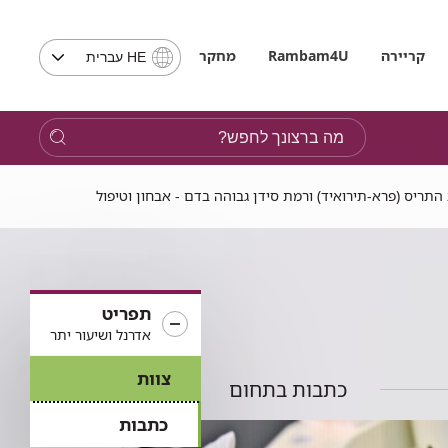
בחירת
קריירה
Rambam4U
מחקר
HE עברית
שפה
-
שים
מה
לב,
ברצונך
בבחירת
לחפש?
שפה
התריס (פרא-תירואיד) ורמת סידן גבוהה בדם - אבחון וטיפול
תועבר
לאתר
בשפה
המבוקשת
תפריט
אדרנל ושיעור יתר
צוות
כתבות בתחום
כתבות