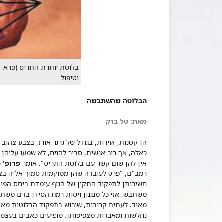
בלוטת יותרת התריס (פרא-תי
וטיפול
הבלוטה שהשתבשה
מאת: טל ברק
הן קטנות, זעירות, בגודל של גרגר אורז, בצבע צהוב
כאלה, אך רוב אנשים, סביר להניח, לא שמעו עליהן 
אין להן שום קשר עם בלוטת התריס", אומר
פרופ' 
רמב"ם, "פרט לעובדה שהן ממוקמות סמוך אליה בצוו
חשיבותן לתפקוד התקין של הגוף עומדת ביחס הפוך 
משתבש, אזי כל מנגנון ויסות רמת הסידן בדם משת
מאוד. לעתים קרובות, שיבוש בתפקוד הבלוטות מאיץ
נחלשות ומאבדות מצפיפותן. מופיעים כאבים בעצמו