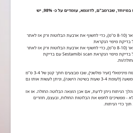
למרות שמדובר בניתוח עם אחוזי הצלחה גבוהים במיוחד, שברמב"ם, לדוגמא, עומדים על כ- 98%, יש
אם בעבר ניתוח כריתת הבלוטה דרש חתך רחב בצוואר (8-10 ס"מ), כדי לחשוף את ארבעת הבלוטות ורק אז לאתר
 בדיקת מיפוי הנקראת
אם בעבר ניתוח כריתת הבלוטה דרש חתך רחב בצוואר (8-10 ס"מ), כדי לחשוף את ארבעת הבלוטות ורק אז לאתר
 בדיקת מיפוי הנקראת
Sestamibi scan
עם בדיקת
חולה/ות.
הזיהוי המדויק מאפשר, במרבית המקרים, לערוך ניתוח מינימאלי (זעיר פולשני), שבו מבצעים חתך קטן של 3-4 ס"מ
בדיוק מעל הבלוטה החולה. כל התהליך אורך פחות משעה (לעומת 3-4 שעות בשיטה הישנה), וניתן לעשות אותו גם
מהלך הניתוח ניתן לדעת, אם אכן הוצאה הבלוטה החולה. או אז
תר מ-50%. אם לא - ממשיכים לחפש את הבלוטות החולות, ובעצם, חוזרים
וך כדי הניתוח.