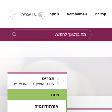
בחירת
קריירה
Rambam4U
מחקר
HE עברית
שפה
-
שים
מה
לב,
ברצונך
בבחירת
לחפש?
שפה
תועבר
לאתר
בשפה
המבוקשת
תפריט
לימודי המשך ברפואת שיניים
צוות
אורתודונטיה