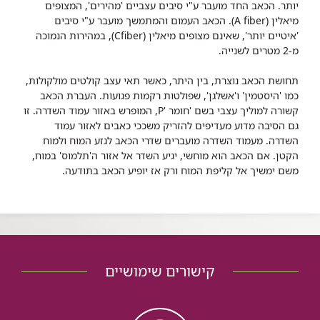
יותר. הכאב החד מועבר ע"י סיבים עצביים 'מהירים', המצופים
מיאלין (A fiber). הכאב העמום והמתמשך מועבר ע"י סיבים
'איטיים יותר', שאינם מצופים מיאלין (Cfiber), במהירות הנמוכה
מ-2 מטרים לשנייה.
תחושת הכאב נוצרת, בין היתר, כאשר תאי עצב קולטים מולקולות,
כמו 'היסטמין' ו'אשלגן', שפולטות רקמות פגועות. העברת הכאב
קשורה למוליך עצבי בשם 'חומר 'P, המופרש באזור עמוד השדרה. זו
גם הסיבה מדוע מעדיפים להזריק משככי כאבים לאזור עמוד
השדרה. מעמוד השדרה מועברים שדרי הכאב לגזע המוח ולמוח
הקטן. אם הכאב הוא מוחשי, יגיע השדר אל אזור ה'תלמוס' במוח,
משם ימשיך אל קליפת המוח ורק אז יופיע הכאב בתודעה.
קישורים שימושיים