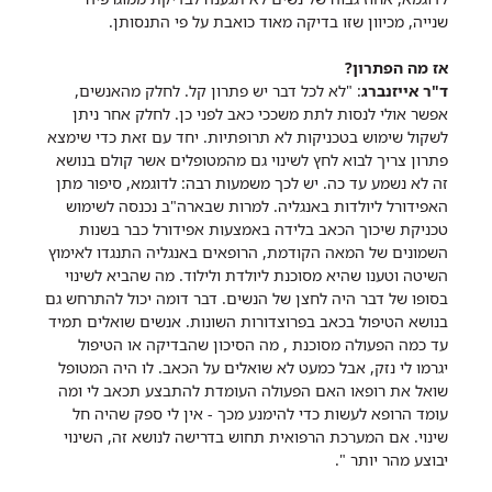
שנייה, מכיוון שזו בדיקה מאוד כואבת על פי התנסותן.
אז מה הפתרון?
ד"ר אייזנברג
: "לא לכל דבר יש פתרון קל. לחלק מהאנשים,
אפשר אולי לנסות לתת משככי כאב לפני כן. לחלק אחר ניתן
לשקול שימוש בטכניקות לא תרופתיות. יחד עם זאת כדי שימצא
פתרון צריך לבוא לחץ לשינוי גם מהמטופלים אשר קולם בנושא
זה לא נשמע עד כה. יש לכך משמעות רבה: לדוגמא, סיפור מתן
האפידורל ליולדות באנגליה. למרות שבארה"ב נכנסה לשימוש
טכניקת שיכוך הכאב בלידה באמצעות אפידורל כבר בשנות
השמונים של המאה הקודמת, הרופאים באנגליה התנגדו לאימוץ
השיטה וטענו שהיא מסוכנת ליולדת ולילוד. מה שהביא לשינוי
בסופו של דבר היה לחצן של הנשים. דבר דומה יכול להתרחש גם
בנושא הטיפול בכאב בפרוצדורות השונות. אנשים שואלים תמיד
עד כמה הפעולה מסוכנת , מה הסיכון שהבדיקה או הטיפול
יגרמו לי נזק, אבל כמעט לא שואלים על הכאב. לו היה המטופל
שואל את רופאו האם הפעולה העומדת להתבצע תכאב לי ומה
עומד הרופא לעשות כדי להימנע מכך - אין לי ספק שהיה חל
שינוי. אם המערכת הרפואית תחוש בדרישה לנושא זה, השינוי
יבוצע מהר יותר ".