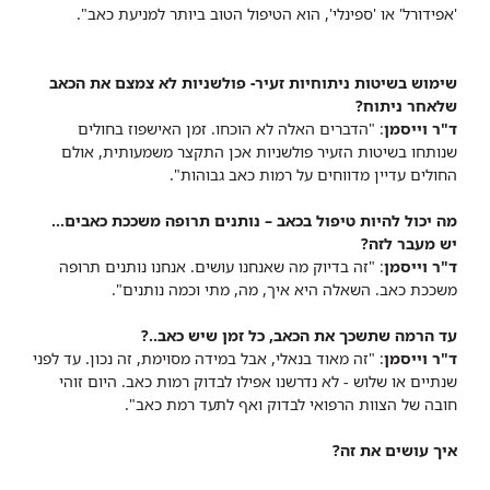
'אפידורל' או 'ספינלי', הוא הטיפול הטוב ביותר למניעת כאב".
שימוש בשיטות ניתוחיות זעיר- פולשניות לא צמצם את הכאב
שלאחר ניתוח?
ד"ר וייסמן
: "הדברים האלה לא הוכחו. זמן האישפוז בחולים
שנותחו בשיטות הזעיר פולשניות אכן התקצר משמעותית, אולם
החולים עדיין מדווחים על רמות כאב גבוהות".
מה יכול להיות טיפול בכאב – נותנים תרופה משככת כאבים...
יש מעבר לזה?
ד"ר וייסמן
: "זה בדיוק מה שאנחנו עושים. אנחנו נותנים תרופה
משככת כאב. השאלה היא איך, מה, מתי וכמה נותנים".
עד הרמה שתשכך את הכאב, כל זמן שיש כאב..?
ד"ר וייסמן
: "זה מאוד בנאלי, אבל במידה מסוימת, זה נכון. עד לפני
שנתיים או שלוש - לא נדרשנו אפילו לבדוק רמות כאב. היום זוהי
חובה של הצוות הרפואי לבדוק ואף לתעד רמת כאב".
איך עושים את זה?