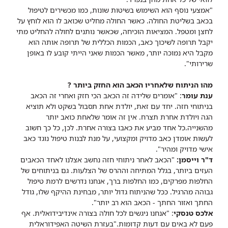
"אמצעי נוסף הוא השימוש בשיטות שונות, כמו מכשירים לטיפול
בכאב בשליטת החולה. כאשר החולה מחליט שכואב לו הוא לוחץ על
לחצן ומטפל. המציאות הוכיחה, שכאשר נותנים לחולה להחליט מתי
יקבל תרופה לשיכוך כאב, הכמות הכללית של תרופה אותה הוא
מקבל היא נמוכה יותר, מאשר הכמות שאני הייתי קובע לו באופן
שרירותי".
מהו הניתוח שלאחריו הכאב הוא החזק ביותר ?
ענת עומר
: "אומרים שלידה זה הכאב הכי חזק ואחרי זה הכאב
בניתוחי חזה. יחד עם זאת, יולדת אחת תסבול בשקט ולא תוציא
הגה ויולדת אחרת תצרח. אין זה אומר שלאחת כואב יותר
מהשנייה.כל אחד מביע את כאבו בצורה אחרת. לכן, כל כך חשוב
לעשות אומדן כאב מדויק ומקצועי, על מנת לבנות טיפול נוגד כאב
אישי מדויק ומהיר".
ד"ר וייסמן:
"הכאב לאחר ניתוחי חזה נחשב אצלנו לאחד הכאבים
העזים ביותר, בגלל המתיחה וההרס של הצלעות. גם בניתוחים של
החלפות מפרקים, כמו החלפות ברך, אנחנו נדרשים לרמת טיפול
גבוהה מהרגיל. ככל שהניתוח גדול יותר, מבחינת ההיקף שלו, גודל
החתך ואזור החתך - הכאב הוא רב יותר".
אלכס טנסקי
: "אנחנו ניגשים לכל חולה בצורה אינדיבידואלית. אף
פעם לא באים עם דעות קדומות."בעזרת השיטה האפידוראלית