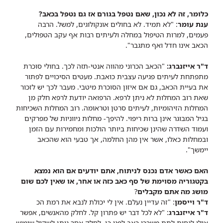
כלומר, זה לא נכון, שאם נטפל בגורם אז גם נטפל בכאב?
ענת עומר
: "לא תמיד. לא בחולים אונקולוגים, למשל. הרבה
פעמים, למרות הטיפול במחלה ולעיתים רבות אף עקב הטפולים,
הכאב אינו חדל ואף מתגבר".
ד"ר אייזנברג:
"הכאב הכרוני מהווה אנטי-תזה לכך. בחולי סוכרת
מתפתחת לעיתים פגיעה עצבית כואבת. מעטים הסיכויים לפתור
את בעיית הכאב, גם אם איזון הסוכרת מיטבי. מעבר לכך יש לזכור
שאת רוב המחלות לא ניתן לרפא. הרפואה יודעת לרפא חלק מן
המחלות הזיהומיות, לעיתים סרטן וטראומה. רוב המחלות השכיחות
בגיל המבוגר אינן ברות ריפוי. להיפך- מחלות ניווניות של מפרקים
ועמוד השדרה שהינן שכיחות ביותר הולכות ומחמירות עם הזמן
ובמחלות כאלו, אשר אין מהן החלמה, אך טבעי הוא שהכאב
יימשך".
האם כאשר אדם נכנס לניתוח, אתם יודעים אם הוא נמצא
בקטגוריה מסוימת של סף כאב כזה או אחר, או שאין לכם שום
מושג מה אתם מקבלים
?
ד"ר וייסמן
: "זה עדיין נעלם. אין לי יכולת לנבא את רמת הכ
ד"ר אייזנברג
: "לא לכל דבר יש פתרון קל. לחלק מהאנשים, אפשר
אולי לנסות לתת משככי כאב לפני כן. לחלק אחר ניתן לשקול שימוש