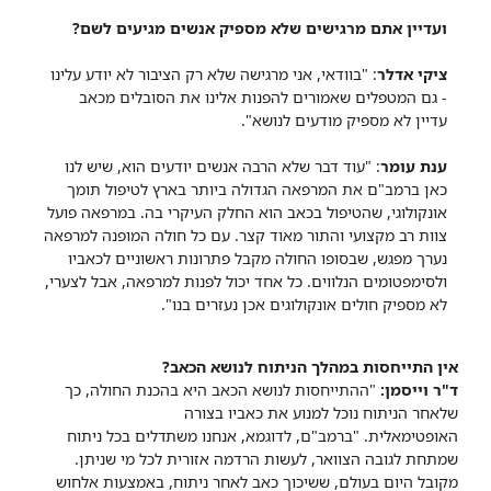
ועדיין אתם מרגישים שלא מספיק אנשים מגיעים לשם?
ציקי אדלר
: "בוודאי, אני מרגישה שלא רק הציבור לא יודע עלינו
- גם המטפלים שאמורים להפנות אלינו את הסובלים מכאב
עדיין לא מספיק מודעים לנושא".
ענת עומר
: "עוד דבר שלא הרבה אנשים יודעים הוא, שיש לנו
כאן ברמב"ם את המרפאה הגדולה ביותר בארץ לטיפול תומך
אונקולוגי, שהטיפול בכאב הוא החלק העיקרי בה. במרפאה פועל
צוות רב מקצועי והתור מאוד קצר. עם כל חולה המופנה למרפאה
נערך מפגש, שבסופו החולה מקבל פתרונות ראשוניים לכאביו
ולסימפטומים הנלווים. כל אחד יכול לפנות למרפאה, אבל לצערי,
לא מספיק חולים אונקולוגים אכן נעזרים בנו".
א
ין התייחסות במהלך הניתוח לנושא הכאב?
ד"ר וייסמן:
"ההתייחסות לנושא הכאב היא בהכנת החולה, כך
שלאחר הניתוח נוכל למנוע את כאביו בצורה
האופטימאלית.
"ברמב"ם, לדוגמא, אנחנו משתדלים בכל ניתוח
שמתחת לגובה הצוואר, לעשות הרדמה אזורית לכל מי שניתן.
מקובל היום בעולם, ששיכוך כאב לאחר ניתוח, באמצעות אלחוש