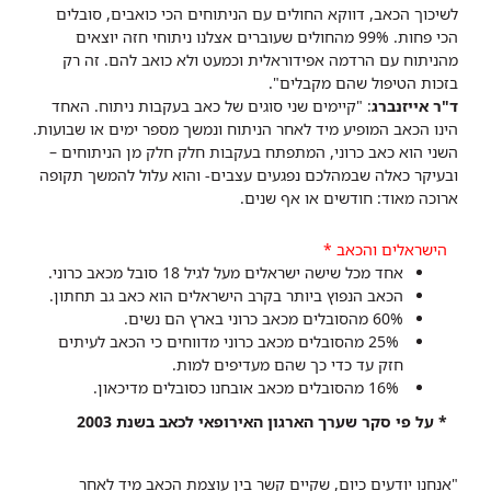
לשיכוך הכאב, דווקא החולים עם הניתוחים הכי כואבים, סובלים
הכי פחות. 99% מהחולים שעוברים אצלנו ניתוחי חזה יוצאים
מהניתוח עם הרדמה אפידוראלית וכמעט ולא כואב להם. זה רק
בזכות הטיפול שהם מקבלים".
ד"ר אייזנברג
: "קיימים שני סוגים של כאב בעקבות ניתוח. האחד
הינו הכאב המופיע מיד לאחר הניתוח ונמשך מספר ימים או שבועות.
השני הוא כאב כרוני, המתפתח בעקבות חלק חלק מן הניתוחים –
ובעיקר כאלה שבמהלכם נפגעים עצבים- והוא עלול להמשך תקופה
ארוכה מאוד: חודשים או אף שנים.
הישראלים והכאב *
אחד מכל
שישה ישראלים מעל לגיל 18 סובל מכאב כרוני.
הכאב הנפוץ ביותר בקרב הישראלים הוא כאב גב תחתון.
60% מהסובלים מכאב כרוני בארץ הם נשים.
25% מהסובלים מכאב כרוני מדווחים כי הכאב לעיתים
חזק עד כדי כך שהם מעדיפים למות.
16% מהסובלים מכאב אובחנו כסובלים מדיכאון.
* על פי סקר שערך הארגון האירופאי לכאב בשנת 2003
"אנחנו יודעים כיום, שקיים קשר בין עוצמת הכאב מיד לאחר