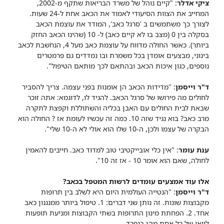
ציקי אדלר
: "קיים נוהל של משרד הבריאות שתקף מ-2002,
המחייב את הצוות הסיעודי לאמוד את הכאב אחת ל-24 שעות.
לצורך כך משתמשים ב 'סרגל כאב', המודד את עוצמת הכאב
בסקלה בין 0 (מצב בו לא קיים כאב) ל- 10 (שהינו הכאב החזק
ביותר). כאשר החולה מדווח על עוצמת כאב מעל 4, הנחשבת לכאב
בינוני, מבצעים אומדן בכל משמרת ובו נמדדים גם פרמטרים
נוספים, כגון איכות הכאב ובהתאם לכך מותאם הטיפול".
ד"ר וייסמן
: "מדידות הכאב הן אומנות בפני עצמה. צריך להסביר
לחולים מה פירושו של סרגל הכאב. להגיד לו, לדוגמא: אתה זוכר
שבאת לבית החולים עם האבן בכליה והשתוללת וקפצת לתקרה
מרב כאב? בוא נגיד שזה 10. כמה זה עכשיו לעומת אז ? החולה הוא
הבקרה של עצמו ולכן, ה-10 שלו הוא אולי לא ה-10 שלי".
ענת עומר
: "אין כלי אובייקטיבי טוב למדוד כאב. חייבים להאמין
לחולה, שאם הוא אומר 10 - אז זה 10".
אלו עוד אמצעים עומדים לרשות המטפל בכאב?
ד"ר וייסמן
: "הנטייה העולמית היום היא לשלב בין תרופות
מקבוצות שונות. זה נותן שני דברים: 1. טיפול ביותר ממנגנון כאב
אחד. 2. הפחתת מינון התרופות בשתי הקבוצות ומניעת תופעות
לוואי של כל אחת מהן בנפרד.