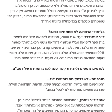
בטיפול בכאב. שנית, מקבלי ההחלטות בארץ טרם הפנימו את
העובדה שכאב כרוני הינו מחלה ולא סימפטום ועל כן הטיפול בו
צריך להינתן ע"י צוות רב מקצועי, הכולל מומחים בנושא. אין עדיין
הבנה שהטיפול בכאב כרוני צריך להינתן במרפאות הכאב, בדיוק כפי
שמומחים מטפלים בכל מחלה כרונית אחרת".
בלימודי הרפואה לא מתמחים בכאב?
ד"ר אייזנברג
: "עד שנת 2000, סטודנט לרפואה יכול היה לסיים
בית ספר לרפואה מבלי שנחשף להוראת נושא הכאב ליותר מאשר
שעה אחת בלבד. זאת למרות, ששנים קודם לכן כבר היה ידוע שב-
90% ממפגשי רופא-חולה עולה המילה כאב. כיום, אמנם עלה מספר
שעות ההוראה בנושא הכאב לכ- 20 שעות. אבל זוהי טיפה בים".
לפרטים נ​וספים וליצירת קשר פנה למרכז המידע של רמב"ם.
מורפיום - לא בדיוק מה שסיפרו לנו...
"המורפיום הוא בדיוק הדוגמא לבעיה שלנו. הדעות הקדומות האלה,
שהרבה פעמים מפריעות לנו לטפל בכאב".
אומר ד"ר ויסמן
, "התרופות הטובות ביותר לטיפול בכאב הן
תרופות שמתבססות על אופיאטים - מורפיום או נגזרותיו. אבל,
כשאנשים שומעים מורפיום הם מיד חושבים על ההתמכרות".