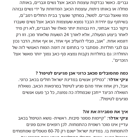
גברים. כאשר נבדקות עוצמת הכאב אצל נשים וגברים, באותה
מחלה או באותו ניתוח, עוצמת הכאב המדווחת על ידי נשים גבוהה
מזו שאצל גברים. למשל, במחקר שנערך בבית החולים רמב"ם,
בשיתוף עם יחידת הכבד נמצא שעוצמות הכאב אצל נשים שעברו
ניקור כבד אבחוני, היו גבוהות יותר מאלו של הגברים, לא רק מיד
לאחר ביצוע הפעולה, אלא לאורך 24 השעות שלאחר מכן. וזו רק
דוגמא אחת. "אגב, מבלי להעליב אף אחד, או אף אחת, הדבר נכון
גם לגבי חולדות. מסתבר כי בתחום זה דומה המוח האנושי לזה של
החולדה: גם בחולדות נקבות נמצא סף כאב נמוך יותר מאשר אצל
הזכרים".
כמה מהסובלים מכאב כרוני אכן מגיעים לטיפול ?
ציקי אדלר
: "כמיליון אנשים במדינת ישראל חולים בכאב כרוני.
אבל, רק אחוז אחד מהם מגיע לטיפול במרפאות הכאב. נשאלת
השאלה הכיצד ייתכן שבמחלה כה נפוצה, כל כך מעט אנשים
מגיעים לטיפול?.
איך את מסבירה את זה?
ציקי אדלר
: "קיימות מספר סיבות. ראשית- נושא הטיפול בכאב
עדיין אינו מוכר רשמית כהתמחות. לכן רופאים אינם פונים
להתמחות בו. במדינת ישראל ישנם רק 60-70 מטפלים שמתמחים