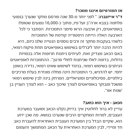
אז המורפיום איננו ממכר?
ד"ר אייזנברג
: " לפני יותר מ-30 שנה פורסם מחקר שנערך בנפגעי
מלחמה בצבא ארה"ב ועל פיו, מתוך כ-16,000 נפגעים שטופלו
באופיאטים, רק ארבעה הראו סימני התמכרות. הסתבר כי לכל
הארבעה האלה הייתה היסטוריה קודמת של התמכרות
כלשהי.בעקבות מחקר זה ורבים נוספים הנטייה שלנו כיום, היא
להיות הרבה יותר ליברלים בשימוש באופיאטים תחת פיקוח רפואי,
באם הכאב מצדיק זאת. לעיתים ניתנות תרופות אלה בכמויות
גדולות, בדומה לאלו שניתנות לחולי סרטן". ההתמכרות לאופיאטים
הניתנים בשימוש רפואי, בניגוד לשימוש שאינו רפואי, נדירה באופן
יחסי. יש להדגיש, כי התמכרות הינה מחלה מוגדרת בעלת מרכיבים
ביולוגיים, פסיכולוגיים וסוציאליים. המרחק בינה לבין שימוש רפואי
מושכל ומבוקר באופיאטים לצורך שיכוך כאב – הוא לצורך העניין בן
'שנות אור'.
הכאב - איך הוא כואב?
עדיין לא ברור לחלוטין איך בדיוק נקלט הכאב ומועבר במערכת
העצבים, למרות המחקרים הרבים שנערכו בנושא. מה שכן ידוע
הוא, שקיים הבדל בין המערכת העצבית האחראית להעברת כאב
חד ומיידי, לבין המערכת האחראית על הכאב המתמשך והעמום