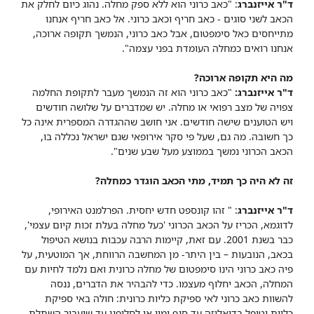
ד"ר אייזנברג
: "כאב כרוני הוא ללא ספק מחלה. נהוג כיום לחלק את
הכאב לשני סוגים - כאב חריף וכאב כרוני. אל כאב חריף אנחנו
מתייחסים כאל סימפטום, אבל כאב כרוני, הנמשך תקופה ארוכה,
אנחנו רואים כמחלה העומדת בפני עצמה".
מה היא תקופה ארוכה?
ד"ר אייזנברג:
"כאב כרוני הוא זה הנמשך מעבר לתקופת החלמה
צפויה של מצב רפואי או מחלה. יש שמדברים על שלושה חודשים
ויש הטוענים שישה חודשים. אני חושב שההגדרה המספרית אינה כל
כך חשובה. מה גם, שעל פי סקר אירופאי שגם ישראל נכללה בו,
הכאב הכרוני נמשך בממוצע מעל שבע שנים".
זה לא היה כך תמיד, מתי הכאב הוגדר כמחלה?
ד"ר אייזנברג
: " זהו קונספט חדש יחסית. הפרלמנט האירופי,
לדוגמא, הכריז על הכאב הכרוני 'כעל מחלה בעלת זכות קיום עצמי',
כבר בשנת 2001. עם זאת, קיימות הרבה עכבות בנושא הטיפול
בכאב, הנובעות – בין היתר- מן המחשבה הרווחת, אך המוטעית, על
פיה כאב כרוני הינו סימפטום של מחלה כרונית ואם נלמד לחיות עם
המחלה, הכאב יחלוף מעצמו. כדי להבהיר את הדברים, ננסה
להשוות כאב כרוני לאי ספיקת כליות כרונית: חולה באי ספיקת
כליות יטופל בדיאליזה עד סוף ימיו או לחליפין עד שיעבור השתלת