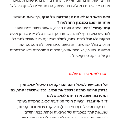
החיים. אותו הדבר עם חולי יתר לחץ דם. רק ברגע שהם תופסים
את הכאב שלהם כמחלה בפני עצמה, הם מתחילים לשתף פעולה."
האם הכאב הוא לא מנגנון התרעה של הגוף, כך שאם נטשטש
אותו זה יפגע במנגנון ההחלמה ?
ענת עומר:
"במיון הייתה פעם סברה, שאסור בשום פנים ואופן
להחליש כאב חריף לחולה, כי אחר כך הכירורג לא יידע בדיוק איפה
המקום ולא יוכל לנתח. כיום, לחולה שבא עם כאב אפשר לתת כל
תרופה, כולל 'מורפיום'. זה בשום פנים ואופן לא מטשטש את
התמונה. כמו כן, יש היום אמצעי הדמיה מתוחכמים ולא מתבססים
רק על בדיקה פיזיקאלית".
הכוח לשינוי בידיים שלכם
אל תתביישו לשאול האם הבדיקה או הטיפול יכאב ואיך
בדיוק הרופא מתכונן לשכך את הכאב. ככל שתשאלו יותר, גם
המערכת תשנה את היחס לכאב שלכם
ד"ר אייזנברג
: "בעיית חוסר המודעות לכאב מחמירה בעיקר
בבדיקות וטיפולים (פרוצדורות), ובעיקר בפרוצדורות קטנות,
שנעשות יותר במסגרות של מרפאות ופחות בבתי חולים.
לדוגמא, אחוז גבוה של נשים לא תגענה לבדיקת ממוגרפיה