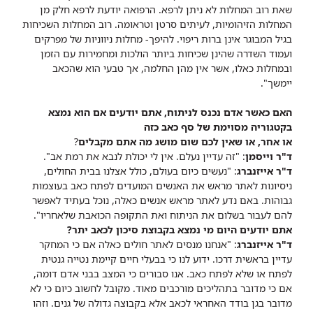
שאת רוב המחלות לא ניתן לרפא. הרפואה יודעת לרפא חלק מן
המחלות הזיהומיות, לעיתים סרטן וטראומה. רוב המחלות השכיחות
בגיל המבוגר אינן ברות ריפוי. להיפך- מחלות ניווניות של מפרקים
ועמוד השדרה שהינן שכיחות ביותר הולכות ומחמירות עם הזמן
ובמחלות כאלו, אשר אין מהן החלמה, אך טבעי הוא שהכאב
יימשך".
האם כאשר אדם נכנס לניתוח, אתם יודעים אם הוא נמצא
בקטגוריה מסוימת של סף כאב כזה
או אחר, או שאין לכם שום מושג מה אתם מקבלים
?
ד"ר וייסמן
: "זה עדיין נעלם. אין לי יכולת לנבא את רמת אב".
ד"ר אייזנברג
: "נעשים כיום בעולם, כולל אצלנו בבית החולים,
ניסיונות לאתר מראש את האנשים המועדים לפתח כאב בעוצמות
גבוהות. באם נדע לאתר מראש אנשים כאלה, נוכל בעתיד לאפשר
להם לעבור בשלום את הניתוח ואת התקופה הכואבת שלאחריו".
אתם יודעים היום מי נמצא בקבוצת סיכון לכאב יתר?
ד"ר אייזנברג
: "אנחנו מנסים לאתר חולים כאלה אם כי המחקר
עדיין בראשית דרכו. ידוע לנו כי בבעלי חיים קיימת נטייה גנטית
לפתח או שלא לפתח כאב. אנו סבורים כי המצב בבני אדם דומה,
אם כי מדובר בתהליכים מורכבים מאוד. מקובל לחשוב כיום כי לא
מדובר בגן בודד האחראי לכאב אלא בקבוצה גדולה של גנים. וזהו