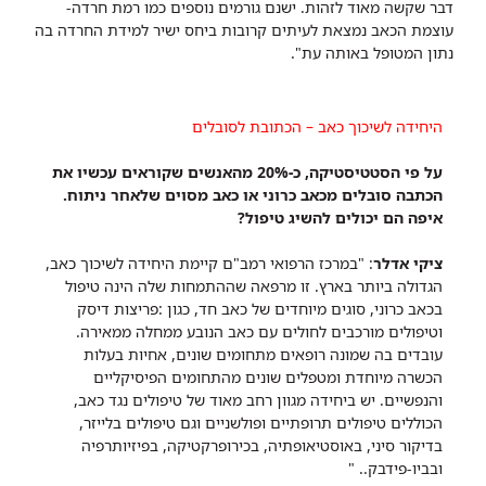
דבר שקשה מאוד לזהות. ישנם גורמים נוספים כמו רמת חרדה-
עוצמת הכאב נמצאת לעיתים קרובות ביחס ישיר למידת החרדה בה
נתון המטופל באותה עת".
היחידה לשיכוך כאב – הכתובת לסובלים
על פי הסטטיסטיקה, כ-20% מהאנשים שקוראים עכשיו את
הכתבה סובלים מכאב כרוני או כאב מסוים שלאחר ניתוח.
איפה הם יכולים להשיג טיפול?
ציקי אדלר
: "במרכז הרפואי רמב"ם קיימת היחידה לשיכוך כאב,
הגדולה ביותר בארץ. זו מרפאה שההתמחות שלה הינה טיפול
בכאב כרוני, סוגים מיוחדים של כאב חד, כגון :פריצות דיסק
וטיפולים מורכבים לחולים עם כאב הנובע ממחלה ממאירה.
עובדים בה שמונה רופאים מתחומים שונים, אחיות בעלות
הכשרה מיוחדת ומטפלים שונים מהתחומים הפיסיקליים
והנפשיים. יש ביחידה מגוון רחב מאוד של טיפולים נגד כאב,
הכוללים טיפולים תרופתיים ופולשניים וגם טיפולים בלייזר,
בדיקור סיני, באוסטיאופתיה, בכירופרקטיקה, בפיזיותרפיה
ובביו-פידבק.. "