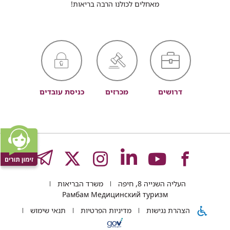
מאחלים לכולנו הרבה בריאות!
דרושים
מכרזים
כניסת עובדים
לעמוד
לעמוד
לעמוד
לעמוד
לעמוד
GRAM
העליה השנייה 8, חיפה
משרד הבריאות
של
של
של
של
של
Рамбам Медицинский туризм
הצהרת נגישות
מדיניות הפרטיות
תנאי שימוש