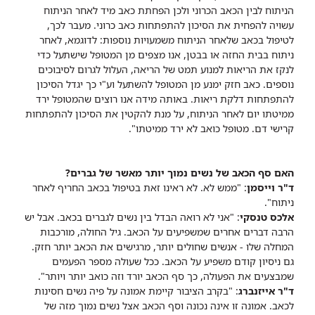
הניתוח לבין הכאב הכרוני ולכן הפחתת כאב מיד לאחר הניתוח
עשויה להפחית את הסיכון להתפתחות כאב כרוני. מעבר לכך,
לטיפול בכאב שלאחר הניתוח משמעויות נוספות: לדוגמא, לאחר
ניתוח בבית החזה או בבטן, אנו מצפים מן המטופל שישתעל כדי
לנקז את הריאות למנוע תמט של הריאה, העלול לגרום לסיבוכים
נוספים. כאב חזק ימנע מן המטופל להשתעל וע"י כך יגדל הסיכון
להתפתחות דלקת ריאות. באותה מידה אנו רוצים שהמטופל ירד
ממיטתו יום לאחר הניתוח, על מנת להקטין את הסיכון להתפתחות
קרישי דם. מטופל כואב לא ירד ממיטתו".
האם סף הכאב של נשים נמוך יותר מאשר של גברים?
ד"ר וייסמן
: "ממש לא. לא ראינו זאת בטיפול בכאב החריף לאחר
ניתוח".
אלכס טנסקי
: "אני לא רואה הבדל בין נשים לגברים בכאב. אבל יש
הרבה דברים אחרים שמשפיעים על הכאב. גיל החולה, מורכבות
המחלה שלו - אנשים שחולים יותר, מרגישים את הכאב יותר חזק.
גם ניסיון קודם משפיע על הכאב. ככל שעולה מספר הפעמים
שמבצעים את הפעולה, כך סף הכאב יורד וזה כואב יותר ויותר".
ד"ר אייזנברג
: "בקרב הציבור קיימת אמונה על פיה נשים חסינות
לכאב. אמונה זו אינה נכונה וסף הכאב אצל נשים נמוך מזה של