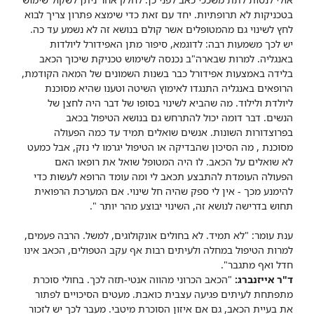
בטכניקות לא תרופתיות. יחד עם זאת כדי שימצא פתרון צריך לבוא
לחץ לשינוי גם מהמטופלים אשר קולם בנושא זה לא נשמע עד כה.
יש לכך משמעות רבה: לדוגמא, סיפור מתן האפידורל ליולדות
באנגליה. למרות שבארה"ב נכנסה לשימוש טכניקת שיכוך הכאב
בלידה באמצעות אפידורל כבר בשנות השמונים של המאה הקודמת,
הרופאים באנגליה התנגדו לאימוץ השיטה וטענו שהיא מסוכנת
ליולדת ולילוד. מה שהביא לשינוי בסופו של דבר היה לחצן של
הנשים. דבר דומה יכול להתרחש גם בנושא הטיפול בכאב
בפרוצדורות השונות. אנשים שואלים תמיד עד כמה הפעולה
מסוכנת , מה הסיכון שהבדיקה או הטיפול יגרמו לי נזק, אבל כמעט
לא שואלים על הכאב. לו היה המטופל שואל את רופאו האם
הפעולה העומדת להתבצע תכאב לי ומה עומד הרופא לעשות כדי
להימנע מכך - אין לי ספק שהיה חל שינוי. אם המערכת הרפואית
תחוש בדרישה לנושא זה, השינוי יבוצע מהר יותר ".
ענת עומר: "לא תמיד. לא בחולים אונקולוגים, למשל. הרבה פעמים,
למרות הטיפול במחלה ולעיתים רבות אף עקב הטפולים, הכאב אינו
חדל ואף מתגבר".
ד"ר אייזנברג:
"הכאב הכרוני מהווה אנטי-תזה לכך. בחולי סוכרת
מתפתחת לעיתים פגיעה עצבית כואבת. מעטים הסיכויים לפתור
את בעיית הכאב, גם אם איזון הסוכרת מיטבי. מעבר לכך יש לזכור