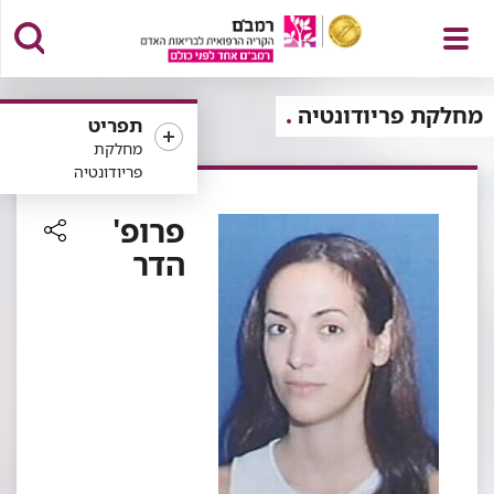
פתח
מחלקת פריודונטיה
תפריט
מחלקת
פריודונטיה
תפריט
פרופ'
הדר
רכיב
שיתוף