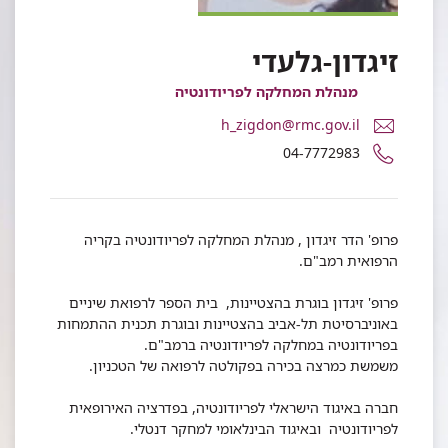
זיגדון-גלעדי
מנהלת המחלקה לפריודונטיה
דואר
h_zigdon@rmc.gov.il
אלקטרוני
מספר
04-7772983
פרופ'
טלפון
הדר
של
זיגדון-גלעדי
פרופ'
הדר
פרופ' הדר זיגדון , מנהלת המחלקה לפריודונטיה בקריה
זיגדון-גלעדי
הרפואית רמב"ם.
פרופ' זיגדון בוגרת בהצטיינות, בית הספר לרפואת שיניים
באוניברסיטת תל-אביב בהצטיינות ובוגרת תכנית ההתמחות
בפריודונטיה במחלקה לפריודונטיה ברמב"ם.
משמשת כמרצה בכירה בפקולטה לרפואה של הטכניון.
חברה באיגוד הישראלי לפריודונטיה, בפדרציה האירופאית
לפריודונטיה ובאיגוד הבינלאומי למחקר דנטלי.