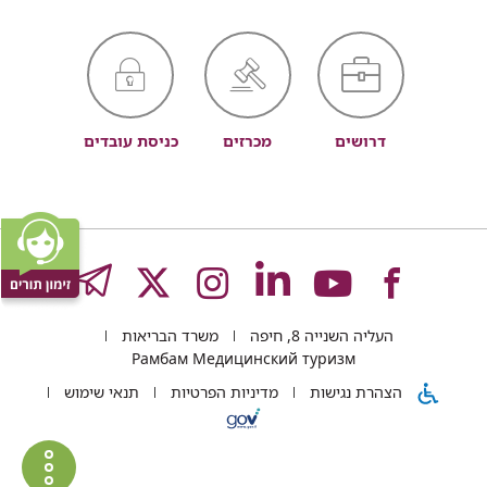
דרושים
מכרזים
כניסת עובדים
לעמוד
לעמוד
לעמוד
לעמוד
לעמוד
GRAM
העליה השנייה 8, חיפה
משרד הבריאות
של
של
של
של
של
Рамбам Медицинский туризм
הצהרת נגישות
מדיניות הפרטיות
תנאי שימוש
רמב"ם
רמב"ם
רמב"ם
רמב"ם
רמב"ם