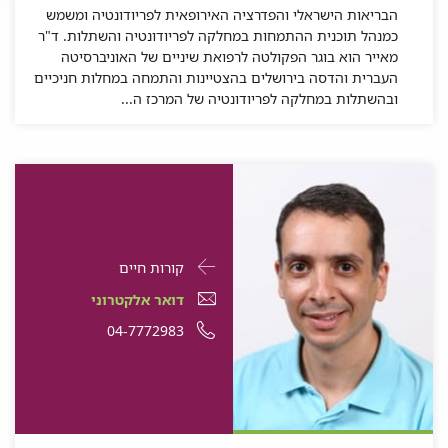
הבריאות הישראלי והפדרציה האירופאית לפריודונטיה ומשמש
כמנהל תוכנית ההתמחות במחלקה לפריודונטיה והשתלות. ד"ר
מאייר הוא בוגר הפקולטה לרפואת שיניים של האוניברסיטה
העברית והדסה בירושלים בהצטיינות והתמחה במחלות חניכיים
ובהשתלות במחלקה לפריודונטיה של המרכז ה...
פרטי
עבור
קורות חיים
התקשרות
ד"ר
דואר
עבור
דואר אלקטרוני
עבור
אילן
אלקטרוני
ד"ר
עבור
מספר
04-7772983
ד"ר
אילן
הירש
עבור
ד"ר
אילן
ד"ר
טלפון
הירש
ד"ר
אילן
הירש
אילן
של
אילן
הירש
הירש
ד"ר
הירש