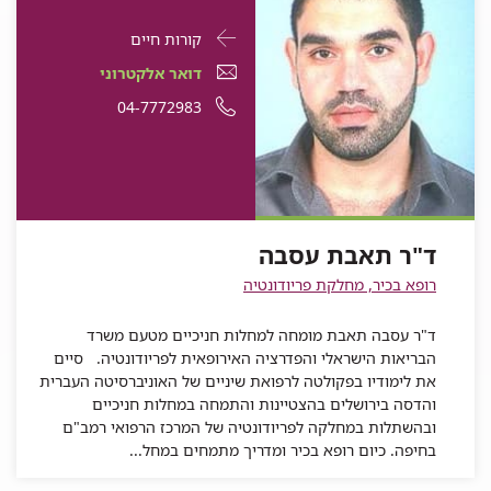
פרטי
עבור
קורות חיים
התקשרות
ד"ר
דואר
עבור
דואר אלקטרוני
עבור
תאבת
אלקטרוני
ד"ר
עבור
מספר
04-7772983
ד"ר
תאבת
עסבה
עבור
ד"ר
תאבת
ד"ר
טלפון
עסבה
ד"ר
תאבת
עסבה
תאבת
של
תאבת
עסבה
עסבה
ד"ר
עסבה
תאבת
ד"ר תאבת עסבה
עסבה
רופא בכיר, מחלקת פריודונטיה
ד"ר עסבה תאבת מומחה למחלות חניכיים מטעם משרד
הבריאות הישראלי והפדרציה האירופאית לפריודונטיה. סיים
את לימודיו בפקולטה לרפואת שיניים של האוניברסיטה העברית
והדסה בירושלים בהצטיינות והתמחה במחלות חניכיים
ובהשתלות במחלקה לפריודונטיה של המרכז הרפואי רמב"ם
בחיפה. כיום רופא בכיר ומדריך מתמחים במחל...