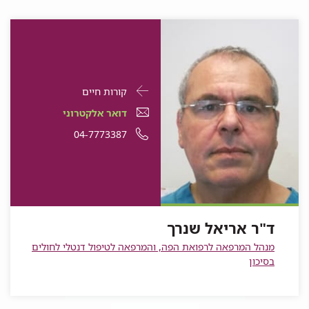
פרטי
עבור
קורות חיים
התקשרות
ד"ר
דואר
עבור
דואר אלקטרוני
עבור
אריאל
אלקטרוני
ד"ר
עבור
מספר
04-7773387
ד"ר
אריאל
שנרך
עבור
ד"ר
אריאל
ד"ר
טלפון
שנרך
ד"ר
אריאל
שנרך
אריאל
של
אריאל
שנרך
שנרך
ד"ר
שנרך
אריאל
ד"ר אריאל שנרך
שנרך
מנהל המרפאה לרפואת הפה, והמרפאה לטיפול דנטלי לחולים
בסיכון