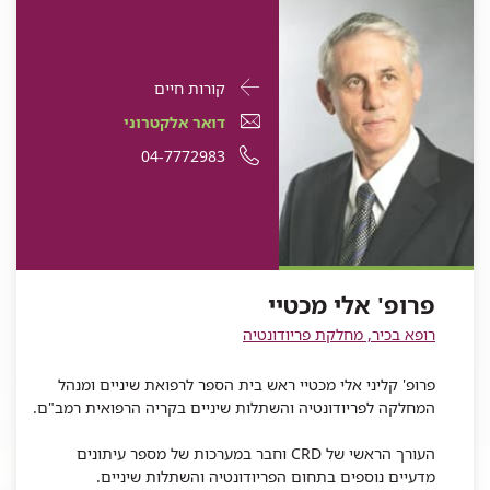
פרטי
עבור
קורות חיים
התקשרות
פרופ'
דואר
עבור
דואר אלקטרוני
עבור
אלי
אלקטרוני
פרופ'
עבור
מספר
04-7772983
פרופ'
אלי
מכטיי
עבור
פרופ'
אלי
פרופ'
טלפון
מכטיי
פרופ'
אלי
מכטיי
אלי
של
אלי
מכטיי
מכטיי
פרופ'
מכטיי
אלי
פרופ' אלי מכטיי
מכטיי
רופא בכיר, מחלקת פריודונטיה
פרופ' קליני אלי מכטיי ראש בית הספר לרפואת שיניים ומנהל
המחלקה לפריודונטיה והשתלות שיניים בקריה הרפואית רמב"ם.
העורך הראשי של CRD וחבר במערכות של מספר עיתונים
מדעיים נוספים בתחום הפריודונטיה והשתלות שיניים.