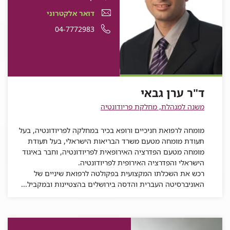
התקשרות
ד"ר
דואר
עבור
דואר אלקטרוני
עבור
ערן
אלקטרוני
ד"ר
עבור
מספר
04-7772983
ד"ר
ערן
גבאי
עבור
ד"ר
ערן
ד"ר
טלפון
גבאי
ד"ר
ערן
גבאי
ערן
של
ערן
גבאי
גבאי
ד"ר
גבאי
ערן
ד"ר ערן גבאי
גבאי
משנה למנהלת, מחלקת פריודונטיה
מומחה לרפואת חניכיים ורופא בכיר במחלקה לפריודונטיה, בעל
תעודת מומחה מטעם משרד הבריאות הישראלי, בעל תעודת
מומחה מטעם הפדרציה האירופאית לפריודונטיה, וחבר באיגוד
הישראלי והפדרציה האירופית לפריודונטיה.
רכש את השכלתו המקצועית בפקולטה לרפואת שיניים של
האוניברסיטה העברית והדסה בירושלים בהצטיינות ובמקביל...