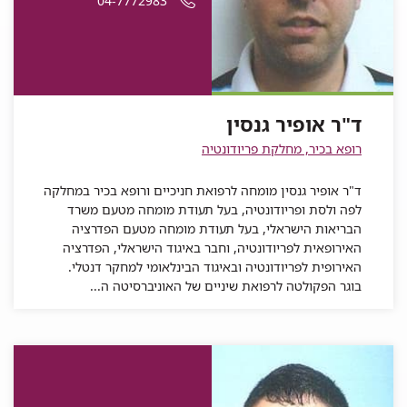
04-7772983
ד"ר
אופיר
גנסין
עבור
ד"ר
אופיר
ד"ר
טלפון
גנסין
ד"ר
אופיר
גנסין
אופיר
של
אופיר
גנסין
גנסין
ד"ר
גנסין
אופיר
ד"ר אופיר גנסין
גנסין
רופא בכיר, מחלקת פריודונטיה
ד"ר אופיר גנסין מומחה לרפואת חניכיים ורופא בכיר במחלקה
לפה ולסת ופריודונטיה, בעל תעודת מומחה מטעם משרד
הבריאות הישראלי, בעל תעודת מומחה מטעם הפדרציה
האירופאית לפריודונטיה, וחבר באיגוד הישראלי, הפדרציה
האירופית לפריודונטיה ובאיגוד הבינלאומי למחקר דנטלי.
בוגר הפקולטה לרפואת שיניים של האוניברסיטה ה...