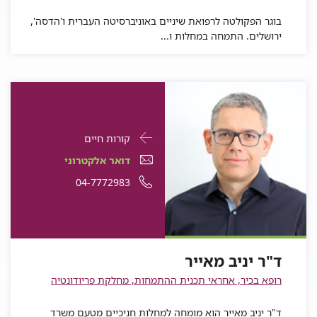
בוגר הפקולטה לרפואת שיניים באוניברסיטה העברית ו'הדסה',
ירושלים. התמחה במחלות ו...
פרטי
עבור
קורות חיים
התקשרות
ד"ר
דואר
עבור
דואר אלקטרוני
עבור
יניב
אלקטרוני
ד"ר
עבור
מספר
04-7772983
ד"ר
יניב
מאייר
עבור
ד"ר
יניב
ד"ר
טלפון
מאייר
ד"ר
יניב
מאייר
יניב
של
יניב
מאייר
מאייר
ד"ר
ד"ר יניב מאייר
מאייר
יניב
רופא בכיר, אחראי תכנית ההתמחות, מחלקת פריודונטיה
מאייר
ד"ר יניב מאייר הוא מומחה למחלות חניכיים מטעם משרד