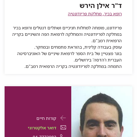
אילן
ד"ר אילן הירש
הירש
רופא בכיר, מחלקת פריודונטיה
פריודונט, מומחה למחלות חניכיים ושתלים דנטלים ורופא בכיר
במחלקה לפריודונטיה והמחלקה לרפואת הפה והשיניים בקריה
הרפואית רמב"ם.
עוסק בעבודה קלינית, בהוראת מתמחים ובמחקר.
בוגר מצטיין של בית הספר לרפואת שיניים של האוניברסיטה
העברית ו'הדסה' בירושלים.
התמחה במחלקה לפריודונטיה בקריה הרפואית רמב"ם.
פרטי
עבור
קורות חיים
התקשרות
ד"ר
דואר
עבור
דואר אלקטרוני
עבור
אופיר
אלקטרוני
ד"ר
עבור
מספר