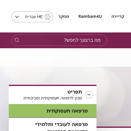
בחירת
קריירה
Rambam4U
מחקר
HE עברית
שפה
-
שים
מה
לב,
ברצונך
בבחירת
לחפש?
שפה
תועבר
לאתר
בשפה
המבוקשת
תפריט
מכון לרפואה תעסוקתית וסביבתית
מרפאה תעסוקתית
מרפאה לעובדי ותלמידי