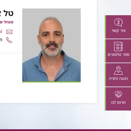
טל א
מנהל שי
צור קשר
דואר
il
אלקטרונ
מספר
59
טל
טלפון
אבוטבול
של
ספר טלפונים
טל
אבוטבול
הגעה וחניה
תרמו לנו