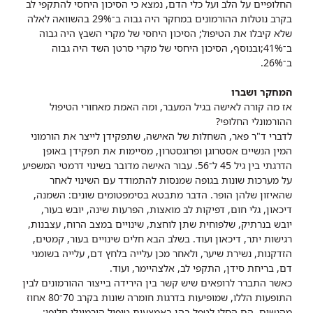
החלופיים על הלב ועל כלי הדם, נמצא כי הסיכון היחסי להתקפי לב
בקרב נוטלות ההורמונים במחקר היה גבוה ב־29% בהשוואה לאלה
שלא קיבלו את הטיפול; הסיכון היחסי של מקרי השבץ היה גבוה
ב־41%;ובנוסף, הסיכון היחסי של מקרי סרטן השד היה גבוה
ב־26%.
המחקר ושברו
אז מה קורה לאישה בגיל המעבר, ומה האמת מאחורי הטיפול
ההורמונלי החלופי?
לדברי ד"ר פאר, השחלות של האישה, שתפקידן לייצר את הורמוני
המין הנשיים אסטרוגן ופרוגסטרון, מסיימות את תפקידן באופן
הדרגתי בין גיל 45 ל־56. עבור האישה מדובר בשינוי דרמטי המשפיע
על מערכות שונות בגופה שמנסות להתמודד עם השינוי לאחר
שהאיזון שלהן הופר. הדבר מתבטא בסימפטומים שונים: השמנה,
דיכאון, גלי חום, דפיקות לב מואצות, הפרעות שינה, יובש בעור,
יובש בנרתיק, שלפוחית שתן לוחצת, שינויים במצב הרוח, עצבנות,
רגישות יתר, דיכאון ועוד. בשלב הבא חלים שינויים בעור, קמטים,
הזדקנות, נשירת שיער, ולאחר מכן עלייה בלחץ דם, עלייה בשומני
דם, בריחת סידן, התקפי לב, אלצהיימר, ועוד.
כאשר התברר לרופאים שיש קשר בין הירידה בייצור ההורמונים לבין
התופעות הללו, שמופיעות בדרגות חומרה שונות בקרב 70־80 אחוז
מהנשים, הם החלו לטפל בהן באמצעות טיפול הורמונלי חלופי: