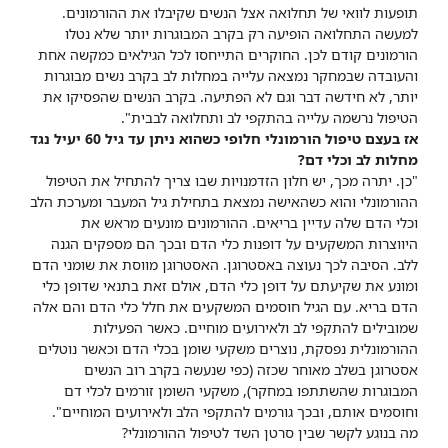
תופעות לוואי של תחלואה אצל הנשים שקיבלו את ההורמונים.
למעשה התחלואה הופיעה רק בקרב המבוגרות יותר שלא נטלו
הורמונים קודם לכן. החוקרים התייחסו לכל הגילאים כמקשה אחת
והעובדה שבמחקר נמצאה עלייה במחלות לב בקרב נשים מבוגרות
יותר, לא חידשה דבר וגם לא הפתיעה. בקרב הנשים שהפסיקו את
הטיפול נרשמה עלייה בהתקפי לב ותחלואה לבבית".
אז בעצם טיפול הורמונלי חלופי כשהוא ניתן עד גיל 60 יעיל נגד
מחלות לב וכלי דם?
"כן. יתרה מכך, יש חלון הזדמנויות שבו צריך להתחיל את הטיפול
ההורמונלי והוא כשהאישה נמצאת בתחילת גיל המעבר ומערכת הלב
וכלי הדם שלה עדיין בריאים. ההורמונים מונעים מראש את
היווצרות המשקעים על דופנות כלי הדם ובכך הם מספקים הגנה
ללב. הסיבה לכך נעוצה באסטרוגן. האסטרוגן מווסת את שומני הדם
ומונע את שקיעתם על דופן כלי הדם, אולם זאת בתנאי שדופן כלי
הדם בריא. עם הגיל חוסמים המשקעים את חלל כלי הדם והם אלה
שמובילים להתקפי לב ולאירועים מוחיים. כאשר הפעילות
ההורמונלית נפסקת, נוצרים משקעי שומן בכלי הדם וכאשר נוטלים
אסטרוגן בשלב מאוחר שכזה (כפי שנעשה בקרב רוב הנשים
המבוגרות שהשתתפו במחקר), משקעי השומן זורמים לכלי דם
וחוסמים אותם, ובכך גורמים להתקפי הלב ולאירועים המוחיים".
מה בנוגע לקשר שבין סרטן השד לטיפול ההורמונלי?