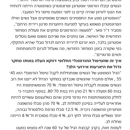
הנשים קיבלו הורמוני אסטרוגן ופרוגסטרון כשהמטרה הייתה להחזיר
את הגוף לאיזון שהיה קיים בו לפני הופעת סימני גיל המעבר.
"האסטרוגן מונע את התסמינים השונים שמופיעים אצל נשים ואילו
הפרוגסטרון משמש בעיקר למניעת היווצרות סרטן רירית הרחם",
מסביר ד"ר פאר. "למעשה ההורמונים מחקים את פעולת המחזור
החודשית של האישה. אנו נותנים את שניהם משום שאם נוטלים
אסטרוגן בלבד, הוא יגרום לרירית הרחם לגדול מבלי שהיא תתקלף,
כפי שקורה בזמן המחזור החודשי, מה שעלול לגרום להתפתחות
תאים סרטניים".
איך זה שהטיפול ההורמונלי החלופי דווקא העלה באותו מחקר
גדול את היארעות אירועי הלב?
"הגיל הממוצע של הנשים שמתחילות לקבל טיפול הורמונלי הוא 45־
55 , אולם מתברר שהנשים שנבדקו במחקר הגדול לא ייצגו את רוב
הנשים שפונות לקבלת טיפול הורמונלי. % 70 מהמשתתפות היו
בנות 60 ומעלה ו־% 21 מהן היו בנות 70־80. בנוסף התברר כי
לחלק מהמשתתפות היו גורמי סיכון שהם כשלעצמם עשויים להיות
אחראיים לעלייה בסיכון למחלות לב. % 70 מהן סבלו מהשמנה
ומחציתן מהשמנה ניכרת. % 12.5 סבלו מרמת כולסטרול גבוהה,
יותר משליש סבלו מיתר לחץ דם, % 4 סבלו מסוכרת ול־% 8 הייתה
מחלת לב.
לעומת זאת, בקרב קבוצת הגיל של עד 60 שנה לא נמצאו כמעט