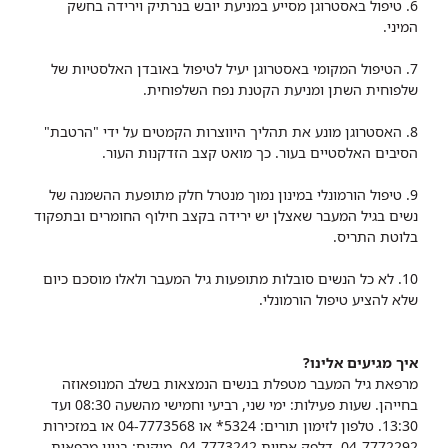
6. טיפול באסטרוגן מסייע במניעת יובש בנרתיק וירידה בחשק
המיני.
7. הטיפול המקומי באסטרוגן יעיל לטיפול באובדן האלסטיות של
שלפוחית השתן ומניעת הקטנת נפח השלפוחית.
8. האסטרוגן מונע את תהליך היווצרות הקמטים על ידי "הרטבת"
הסיבים האלסטיים בעור. כך מואט קצב הזדקנות העור.
9. טיפול הורמונלי במינון נמוך מנטרל חלק מתופעת ההשמנה של
נשים בגיל המעבר שאצלן יש ירידה בקצב חילוף החומרים ובתפקוד
בלוטת התריס.
10. לא כל הנשים סובלות מתופעות גיל המעבר ולאלו מוסכם כיום
שלא להציע טיפול הורמונלי.
איך מגיעים אלינו?
מרפאת גיל המעבר מטפלת בנשים הנמצאות בשלב המנופאוזה
בחייהן. שעות פעילות: ימי שני, רביעי וחמישי מהשעה 08:30 ועד
13:30. טלפון לזימון תורים: 5324* או 04-7773568 או במזכירות
04-7772292, דלפק אחיות 04-7773242. מיקום: בניין מרפאות