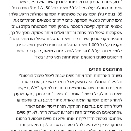
"ידוע שגורם הסיכון הגדול ביותר לסרטן השד הוא הגיל, כאשר
שכיחות המחלה עולה מ־1 ל־50 נשים בגיל 50, ל-1 מ־9 נשים בגיל
85. בנוסף גילן הממוצע של משתתפות המחקר ומחלות הרקע שלהן
גרמו להטיית ממצאי המחקר. כיום קיימים ממצאים הסותרים את
ממצאי המחקר. קיימת הסכמה שסרטן השד המתפתח בקרב נשים
שמקבלות טיפול היה פחות גרורתי ואלים ויותר ממוקד. נוסף על כך,
תוספת מקרי סרטן השד בקרב נשים הנוטלות טיפול הורמונלי הוא 4
מקרים על כל 1,000 נשים הנוטלות הורמונים למשך חמש שנים,
כלומר מדובר על 0.8 פרומיל לשנה. יתרה מזאת, ידוע כיום שיש
הורמונים שונים המונעים התפתחות תאי סרטן בשד".
ההורמונים חוזרים
בשנים האחרונות יותר ויותר נשים שבות ליטול טיפול הורמונלי
חלופי. "בהתחלה היה חשש, אבל בחלוף השנים, ועם פרסום
מחקרים נוספים שהראו ממצאים סותרים למחקר WHI, ביקשו
נשים רבות לקבל טיפול", אומר ד"ר פאר. "יתרה מכך, סקר שנערך
לאחר פרסום המחקר הראה שאחת מתוך ארבע נשים שהפסיקו
ליטול הורמונים בעקבות המחקר, חזרה ליטול אותם לאחר
שהתסמינים המטרידים חזרו והפריעו לשגרת חייה. לא רק נשים
שהתנסו בטיפול חזרו לקחת אותו אלא גם נשים שבמועד פרסום
המחקר עדיין לא הגיעו לגיל המעבר. הסיבה לכך היא שהן וגם
הרופאים הבינו שלא רק שהטיפול איננו מזיק, אלא שהוא משפר את