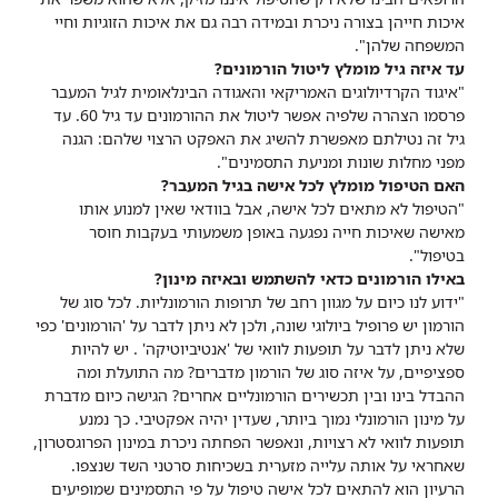
איכות חייהן בצורה ניכרת ובמידה רבה גם את איכות הזוגיות וחיי
המשפחה שלהן".
עד איזה גיל מומלץ ליטול הורמונים?
"איגוד הקרדיולוגים האמריקאי והאגודה הבינלאומית לגיל המעבר
פרסמו הצהרה שלפיה אפשר ליטול את ההורמונים עד גיל 60. עד
גיל זה נטילתם מאפשרת להשיג את האפקט הרצוי שלהם: הגנה
מפני מחלות שונות ומניעת התסמינים".
האם הטיפול מומלץ לכל אישה בגיל המעבר?
"הטיפול לא מתאים לכל אישה, אבל בוודאי שאין למנוע אותו
מאישה שאיכות חייה נפגעה באופן משמעותי בעקבות חוסר
בטיפול".
באילו הורמונים כדאי להשתמש ובאיזה מינון?
"ידוע לנו כיום על מגוון רחב של תרופות הורמונליות. לכל סוג של
הורמון יש פרופיל ביולוגי שונה, ולכן לא ניתן לדבר על 'הורמונים' כפי
שלא ניתן לדבר על תופעות לוואי של 'אנטיביוטיקה' . יש להיות
ספציפיים, על איזה סוג של הורמון מדברים? מה התועלת ומה
ההבדל בינו ובין תכשירים הורמונליים אחרים? הגישה כיום מדברת
על מינון הורמונלי נמוך ביותר, שעדין יהיה אפקטיבי. כך נמנע
תופעות לוואי לא רצויות, ונאפשר הפחתה ניכרת במינון הפרוגסטרון,
שאחראי על אותה עלייה מזערית בשכיחות סרטני השד שנצפו.
הרעיון הוא להתאים לכל אישה טיפול על פי התסמינים שמופיעים