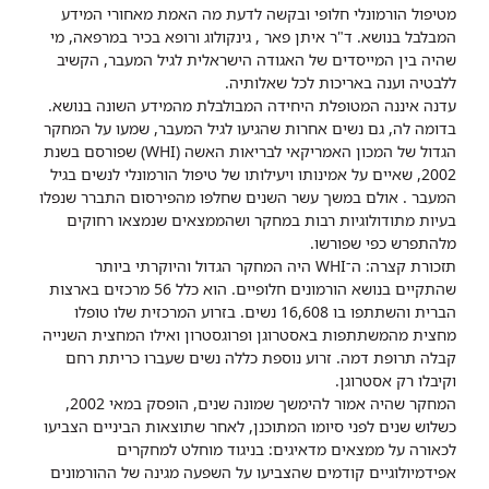
מטיפול הורמונלי חלופי ובקשה לדעת מה האמת מאחורי המידע
המבלבל בנושא. ד"ר איתן פאר , גינקולוג ורופא בכיר במרפאה, מי
שהיה בין המייסדים של האגודה הישראלית לגיל המעבר, הקשיב
ללבטיה וענה באריכות לכל שאלותיה.
עדנה איננה המטופלת היחידה המבולבלת מהמידע השונה בנושא.
בדומה לה, גם נשים אחרות שהגיעו לגיל המעבר, שמעו על המחקר
הגדול של המכון האמריקאי לבריאות האשה (WHI) שפורסם בשנת
2002, שאיים על אמינותו ויעילותו של טיפול הורמונלי לנשים בגיל
המעבר . אולם במשך עשר השנים שחלפו מהפירסום התברר שנפלו
בעיות מתודולוגיות רבות במחקר ושהממצאים שנמצאו רחוקים
מלהתפרש כפי שפורשו.
תזכורת קצרה: ה־WHI היה המחקר הגדול והיוקרתי ביותר
שהתקיים בנושא הורמונים חלופיים. הוא כלל 56 מרכזים בארצות
הברית והשתתפו בו 16,608 נשים. בזרוע המרכזית שלו טופלו
מחצית מהמשתתפות באסטרוגן ופרוגסטרון ואילו המחצית השנייה
קבלה תרופת דמה. זרוע נוספת כללה נשים שעברו כריתת רחם
וקיבלו רק אסטרוגן.
המחקר שהיה אמור להימשך שמונה שנים, הופסק במאי 2002,
כשלוש שנים לפני סיומו המתוכנן, לאחר שתוצאות הביניים הצביעו
לכאורה על ממצאים מדאיגים: בניגוד מוחלט למחקרים
אפידמיולוגיים קודמים שהצביעו על השפעה מגינה של ההורמונים