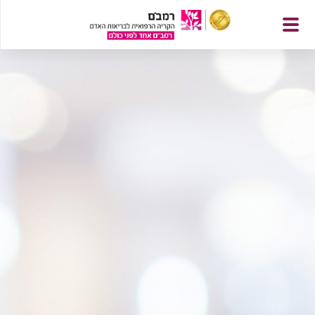
פתח
תפריט