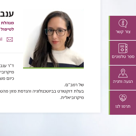
ענבר
מנהלת ו
לטיפול 
צור קשר
דואר
il
אלקטרונ
ענבר
ספר טלפונים
פנינה
קסטן
ד"ר ענב
מיקרובי
כיום מש
הגעה וחניה
של רמב"ם.
מיקרוביאלית.
תרמו לנו