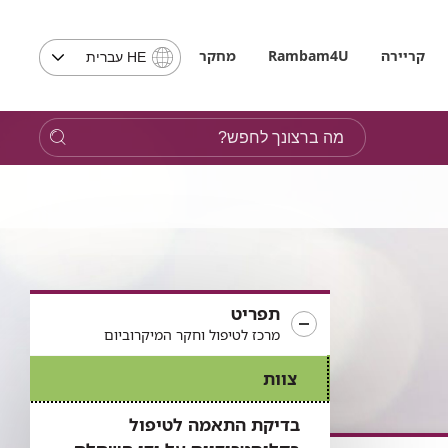
בחירת
קריירה
Rambam4U
מחקר
HE עברית
שפה
-
שים
מה
לב,
ברצונך
בבחירת
לחפש?
שפה
תועבר
לאתר
בשפה
המבוקשת
תפריט
מרכז לטיפול וחקר המיקרוביום
צוות
בדיקת התאמה לטיפול