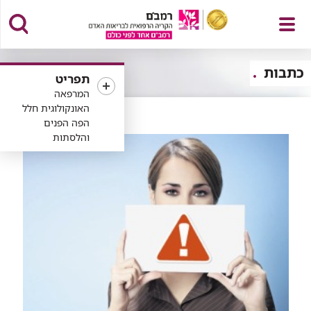
פתח
כתבות
תפריט
המרפאה
האונקולוגית חלל
הפה הפנים
תפריט
והלסתות