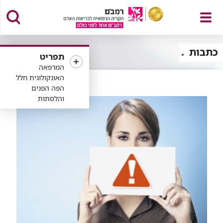
פתח
כתבות
תפריט
המרפאה
האונקולוגית חלל
הפה הפנים
תפריט
והלסתות