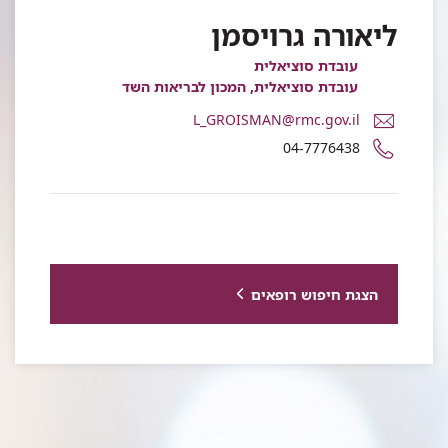
ליאורה גרויסמן
עובדת סוציאלית
עובדת סוציאלית, המכון לבריאות השד
דואר
L_GROISMAN@rmc.gov.il
אלקטרוני
מספר
04-7776438
ליאורה
טלפון
גרויסמן
של
ליאורה
גרויסמן
הצגת חיפוש רופאים