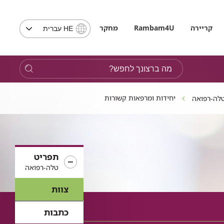
בחירת
קריירה
Rambam4U
מחקר
HE עברית
שפה
-
שים
מה
לב,
ברצונך
בבחירת
לחפש?
שפה
יחידות ומרפאות קשורות
לה-רפואה
תועבר
לאתר
בשפה
המבוקשת
תפריט
טלה-רפואה
צוות
כתבות