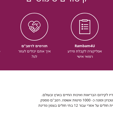
Rambam4U
תורמים לרמב"ם
אפליקציה לקבלת מידע
איך אתם יכולים לעזור
מ
רפואי אישי
לנו?
דיו לקידום הבריאות ואיכות החיים בארץ ובעולם.
רמב"ם הוא בית חולים ממשלתי אקדמי, המסונף לפקולטה לרפואה של הטכניון ומונה כ- 1000 מיטות אשפוז. רמב"ם מספק
שירותי רפואה לכ-2,700,000 תושבים, צה"ל וכוחות הביטחון, ומשמש כבית חולים על אזורי עבור 12 בתי חולים בצפון מדינת