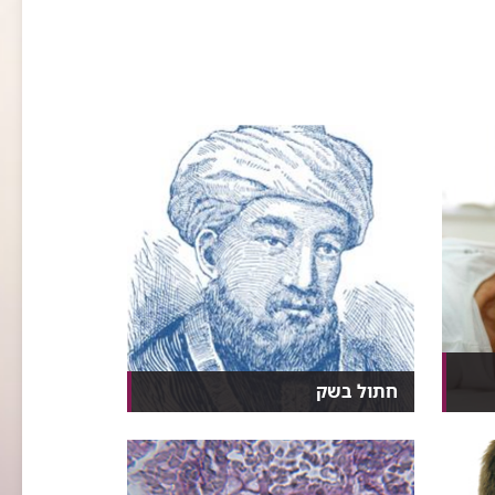
חתול בשק
רגע לרמב"ם התובנות הבריאותיות
של הרמב"ם בראי הידע...