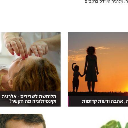
ה, אלרגיה ואיידס ברמב"ם
הלוחשת לשרירים - אלרגיה
, אהבה ודעות קדומות
וקינסיולוגיה מה הקשר?
צר לאחר שעלתה ארצה גילתה
קינסיולוגיה - גישה כוללת לאיזון
 נשאית HIV....
מערכת התנועה ויחסי...