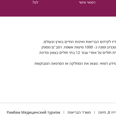
רפואי אישי
לנו?
דיו לקידום הבריאות ואיכות החיים בארץ ובעולם.
רמב"ם הוא בית חולים ממשלתי אקדמי, המסונף לפקולטה לרפואה של הטכניון ומונה כ- 1000 מיטות אשפוז. רמב"ם מספק
שירותי רפואה לכ-2,700,000 תושבים, צה"ל וכוחות הביטחון, ומשמש כבית חולים על אזורי עבור 12 בתי חולים בצפון מדינת
 ומידע רפואי. מצאו את המחלקה או המרפאה המבוקשת
TEL
 חיפה
משרד הבריאות
Рамбам Медицинский туризм