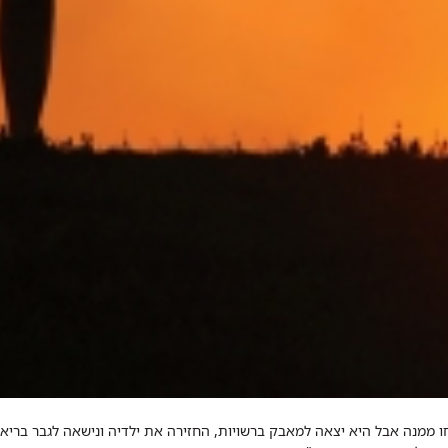
לתה ארצה גילתה רחל שהיא נשאית HIV. ילדיה נלקחו ממנה אבל היא יצאה למאבק ברשויות, החזירה את יל