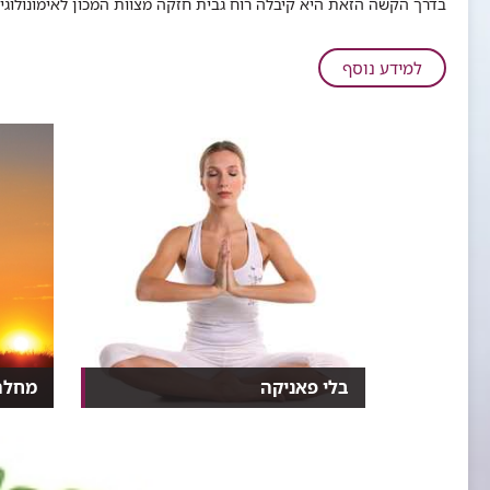
בדרך הקשה הזאת היא קיבלה רוח גבית חזקה מצוות המכון לאימונולוגי
על
למידע נוסף
מחלה,
אהבה
ודעות
קדומות
בלי פאניקה
מחלה
​זוהי תופעה קשה ולא נעימה
זמן ק
שלעתים אף מדמה התקף לב,...
רחל שהיא