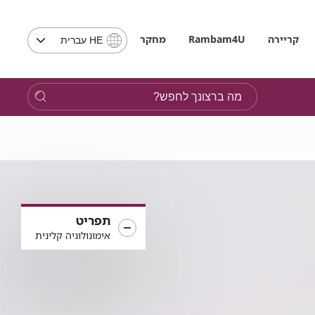
בחירת
קריירה
Rambam4U
מחקר
HE עברית
שפה
-
שים
מה
לב,
ברצונך
בבחירת
לחפש?
שפה
תועבר
לאתר
בשפה
המבוקשת
תפריט
אימונולוגיה קלינית