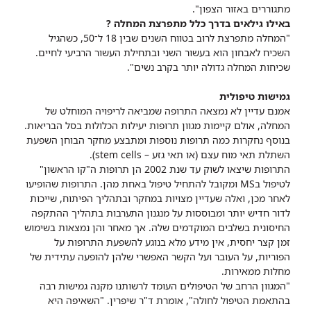
מתגוררים באזור הצפון".
באילו גילאים בדרך כלל מתפרצת המחלה ?
"המחלה מתפרצת לרוב בטווח השנים שבין 18 ל־50, כשהגיל
השכיח לאבחון הוא בעשור השני ובתחילת העשור הרביעי לחיים.
שכיחות המחלה גדולה יותר בקרב נשים".
גמישות טיפולית
אמנם עדיין לא נמצאה התרופה שמביאה לריפויה המוחלט של
המחלה, אולם קיימות מגוון תרופות יעילות הכלולות בסל הבריאות.
בנוסף נחקרות כמה תרופות נוספות ומתבצע מחקר הבוחן השפעת
השתלת תאי מוח עצם (או תאי גזע – stem cells).
התרופות שיצאו לשוק עד שנת 2002 הן תרופות ה"קו הראשון"
לטיפול בMS ומקובל להתחיל טיפול באחת מהן. התרופות שהופיעו
לאחר מכן, ואלה שעדיין מצויות במחקר ובתהליך הפיתוח, שייכות
לדור חדיש יותר ומבוססות על מנגנון התערבות בתהליך ההתקפה
החיסונית בשלבים המוקדמים שלה. אך מאחר והן נמצאות בשימוש
זמן קצר יחסית, אין מידע מלא בנוגע להשפעת התרופות על
הפוריות, על העובר ועל הקשר האפשרי שלהן להופעה עתידית של
מחלות ממאירות.
"המגוון הרחב של הטיפולים העומד לרשותנו מקנה גמישות רבה
בהתאמת הטיפול לחולה", אומרת ד"ר שיפרין. "השאיפה היא