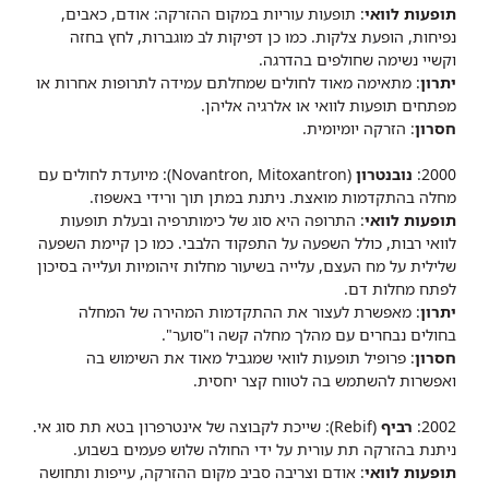
תופעות לוואי
: תופעות עוריות במקום ההזרקה: אודם, כאבים,
נפיחות, הופעת צלקות. כמו כן דפיקות לב מוגברות, לחץ בחזה
וקשיי נשימה שחולפים בהדרגה.
יתרון
: מתאימה מאוד לחולים שמחלתם עמידה לתרופות אחרות או
מפתחים תופעות לוואי או אלרגיה אליהן.
חסרון
: הזרקה יומיומית.
2000:
נובנטרון
(Novantron, Mitoxantron): מיועדת לחולים עם
מחלה בהתקדמות מואצת. ניתנת במתן תוך ורידי באשפוז.
תופעות לוואי
: התרופה היא סוג של כימותרפיה ובעלת תופעות
לוואי רבות, כולל השפעה על התפקוד הלבבי. כמו כן קיימת השפעה
שלילית על מח העצם, עלייה בשיעור מחלות זיהומיות ועלייה בסיכון
לפתח מחלות דם.
יתרון
: מאפשרת לעצור את ההתקדמות המהירה של המחלה
בחולים נבחרים עם מהלך מחלה קשה ו"סוער".
חסרון
: פרופיל תופעות לוואי שמגביל מאוד את השימוש בה
ואפשרות להשתמש בה לטווח קצר יחסית.
2002:
רביף
(Rebif): שייכת לקבוצה של אינטרפרון בטא תת סוג אי.
ניתנת בהזרקה תת עורית על ידי החולה שלוש פעמים בשבוע.
תופעות לוואי
: אודם וצריבה סביב מקום ההזרקה, עייפות ותחושה