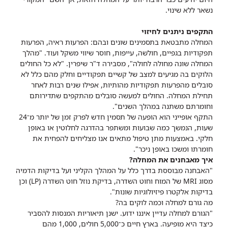
נשאר ללא שינוי.
התקפים ניתנים לחיזוי
המחלה מתבטאת בתסמינים שונים ובהם: הפרעות ראיה, הפרעות
תפקודיות בגפיים, חולשה, עייפות, חוסר שיווי משקל ועוד. "מהלך
המחלה שונה מחולה לחולה", מסבירה ד"ר שיפרין. "לא כל החולים
הלוקים בה מגיעים למצב של קשיים תפקודיים וחלק מהם כלל לא
סובלים מהפרעות תפקודיות מהותיות, אפילו שנים רבות לאחר
תחילת המחלה. החולים למעשה סובלים מהתקפים שתדירותם
וחומרתם משתנה במהלך השנים".
התקף אופייני הוא הופעה של תסמין חדש לפרק זמן של יותר מ־24
שעות, הנמשך כמה שבועות ומשתפר בהדרגה לחלוטין או באופן
חלקי. באמצעות מתן טיפול מתאים אנו מצליחים להפחית את
חומרתו ומשכו באופן ניכר".
איך מאבחנים את המחלה?
"האבחנה מבוססת בדרך כלל על המהלך הקליני ועל בדיקות הדמיה
מסוג MRI של המוח וחוט השדרה, בדיקת נוזל חוט השדרה (LP) וכן
בדיקות אלקטרו פיזיולוגיות שונות".
מה גורם למחלה וכמה לוקים בה?
"הגורם למחלה עדיין איננו ידוע. ישנן תיאוריות המנסות להסביר
כיצד היא מופיעה. בארץ חיים כ־5,000 חולים, 1,000 מהם