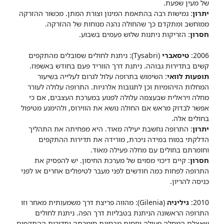
של מעין שפעת.
יתרון
: גמישות רבה בהתאמת המינון וצורת המתן. מכשור ההזרקה
ממוחשב ומתקדם כך שהחולה נהנה מנוחות של ההזרקה.
חסרון
: הזריקות ניתנות שלוש פעמים בשבוע.
2006:
טיסאברי
(Tysabri): ניתנת לחולים שסובלים מהתקפים
קשים בתדירות גבוהה. ניתנת דרך הווריד פעם בחודש באשפוז.
תופעות לוואי
: השימוש בתרופה עלול לגרום לעלייה בשיעור
המחלות הזיהומיות וכן לתגובות אלרגיות. התרופה עלולה לעורר
מחלה ויראלית שבעצמה עלולה לפגוע במערכת העצבים, אם כי
אפשר לבדוק מראש אם החולה נושא את הווירוס, ולהימנע מטיפול
בחולים אלה.
יתרון
: התרופה נחשבת יעילה מאוד. היא מפחיתה את התהליך
הדלקתי במוח במידה ניכרת, מורידה את תדירות ההתקפים
וחומרתם בחולים עם מחלה פעילה מאוד.
חסרון
: קיים דיכוי מסוים של מערכת החיסון. יש להפסיק את
התרופה לפחות כמה חודשים לפני מעבר לטיפולים אחרים או לפני
כניסה להריון.
2010:
גיליניה
(Gilenia): מהווה פריצת דרך משמעותית מאחר וזו
התרופה הראשונה הניתנת בטבליות דרך הפה. ניתנת לחולים
שאצלם המחלה פעילה יחסית מבחינת חומרתה ותדירות ההתקפים