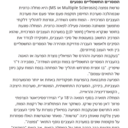
המסרים החשמליים נפגעים
טרשת נפוצה (Multiple Sclerosis או MS) היא מחלה כרונית
שבמהלכה מערכת החיסון תוקפת פעם אחר פעם את מערכת
העצבים המרכזית - המוח וחוט השדרה, וגורמת לתהליך דלקתי
מתמשך ומשתנה מפאזה פעילה לפאזה כרונית. המחלה פוגעת
בחומר שנקרא מיאלין (חומר לבן) במערכת העצבים המרכזית, שהוא
המרכיב החשוב במעטפת של סיבי העצבים, ותפקידו לבודד את
הסיבים ולאפשר העברה מדויקת ומהירה של המסרים החשמליים
בין תאי העצב (נוירונים).
"בעקבות הפגיעה וההרס של המיאלין נוצרת הפרעה או האטה
בהעברת המסרים החשמליים במוח ובחוט השדרה", מסבירה ד"ר
שיפרין. "בו זמנית מתרחש תהליך של הפחתה בנפח המוח עקב ניוון
של התאים עצמם".
הפגיעה מתבטאת בהפרעות תפקודיות באחת או יותר מהמערכות
העצביות, ביניהן, המערכת התחושתית, המוטורית, מערכות היציבה
, הקואורדינציה והראייה.
המחלה תוארה בסוף המאה ה־18 ע"י הנוירו־פסיכיאטר הצרפתי
פרופ' ז'אן מרטין שרקו. כשחקר את הפתולוגיה של רקמת המוח,
הוא התרשם שבעקבות הפגיעה במיאלין נוצרות על סיבי העצבים
מעין צלקות שאותן כינה "טרשות". מאחר שהטרשות האלו מפוזרות
על מקומות שונים במערכת העצבים נוסף התואר "נפוצה".
היום יודעים כבר הרבה יותר על המחלה הזאת, אך השם "המקורי"