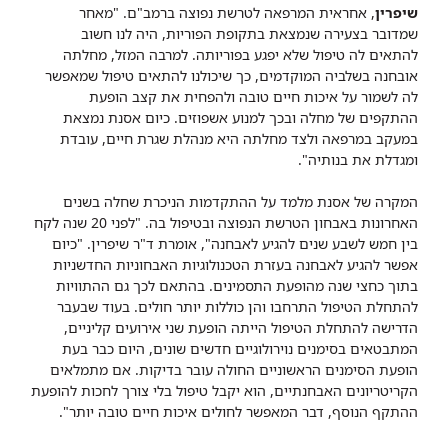
שיפרין
, אחראית המרפאה לטרשת נפוצה ברמב"ם. "מאחר
שמדובר בצעירה שנמצאת בתקופת הפוריות, היה לנו חשוב
להתאים לה טיפול שלא יפגע בפוריותה. למרבה המזל, מחלתה
אובחנה בשלביה המוקדמים, כך שיכולנו להתאים טיפול שמאפשר
לה לשמור על איכות חיים טובה ולהפחית את קצב הופעת
ההתקפים של מחלה ובכך למנוע אשפוזים. כיום אסנת נמצאת
במעקב במרפאה ולצד מחלתה היא מנהלת שגרת חיים, עובדת
ומגדלת את בנותיה".
המקרה של אסנת מלמד על ההתקדמות הניכרת שחלה בשנים
האחרונות באבחון הטרשת הנפוצה ובטיפול בה. "לפני 20 שנה לקח
בין חמש לשבע שנים להגיע לאבחנה", אומרת ד"ר שיפרין. "כיום
אפשר להגיע לאבחנה בעזרת הטכנולוגיות האבחוניות החדשניות
בתוך כחצי שנה מהופעת התסמינים. בהתאם לכך גם ההתוויות
להתחלת הטיפול התרחבו והן כוללות יותר חולים. בעוד שבעבר
הדרישה להתחלת הטיפול הייתה הופעת שני אירועים קליניים,
המתבטאים בסימנים נוירולוגיים חדשים שונים, היום כבר בעת
הופעת הסימנים הראשוניים החולה עובר בדיקות. אם מתמלאים
הקריטריונים האבחנתיים, הוא יקבל טיפול בלי צורך לחכות להופעת
ההתקף הנוסף, דבר המאפשר לחולים איכות חיים טובה יותר".