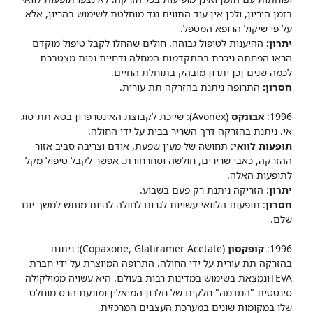
בזמן היריון, ולכן אין עוד התווית נגד מוחלטת לשימוש בהריון, אלא
על פי שיקול הרופא המטפל.
יתרון:
ההיענות לטיפול גבוהה. חולים שהחלו לקבל טיפול מוקדם
הראו הפחתה ניכרת בהתקדמות המחלה ודחיית נכות מצטברת
לכמה שנים ןכן יתרון מובהק בתוחלת החיים.
חסרון:
התרופה ניתנת בהזרקה תת עורית.
1996:
אבונקס
(Avonex): שייכת לקבוצת האינטרפרון בטא תת־סוג
אי. ניתנת בהזרקה דרך השריר בבית על ידי החולה.
תופעות לוואי
: תחושה של מעין שפעת, אודם וצריבה סביב אזור
ההזרקה, כאבי שרירים, חולשה וסחרחורת. אפשר לקבל טיפול מקל
לתופעות האלה.
יתרון
: הזריקה ניתנת רק פעם בשבוע.
חסרון
: תופעות הלוואי עשויות לגרום לחולה להיות מותש למשך יום
שלם.
1996:
קופקסון
(Copaxone, Glatiramer Acetate): ניתנת
בהזרקה תת עורית על ידי החולה. התרופה המיוצרת על ידי חברת
TEVAונמצאת בשימוש במדינות רבות בעולם. היא עשויה ממולקולה
סינטטית "המדמה" חלקים של חלבון המיאלין ומונעת הרס מוחלט
שלו במקומות שונים במערכת העצבים המרכזית.