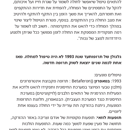
להתאים טיפול שיאפשר לחולה לשמור על שגרת חייו ועל איכותם,
להקל על התסמינים של המחלה, להפחית את תדירות ההתקפים
ואת חומרתם, להאריך את משך הזמן בין התקף להתקף ולהיטיב
את מצב החולה בין ההתקפים. בנוסף, מטרת הטיפול ליצור שינוי
במהלך המחלה כדי להאט את התקדמותה . חשוב לנו לשמור על
רמה תפקודית המספקת את החולה לזמן ממושך ככל שניתן ולמנוע
הידרדרות למצב של נכות".
גלגולן של תרופותעד שנת 1993 לא היה טיפול למחלה. מאז
אחת לכמה שנים יוצאת לשוק תרופה חדשה.
טיפולים מונעים:
1993:
בטאפרון
((Betaferon : תרופה מקבוצת אינטרפרונים
(חלבון טבעי המיוצר במערכת החיסונית ותפקידו להאט ולדכא את
הפעילות ההרסנית של התאים הלבנים (לויקוציטים) במערכת
החיסונית כנגד המערכת העצבית). הבטאפרון, חלוצת התרופות
המונעות, ניתנת בהזרקה תת עורית על ידי החולה בעצמו אחת
ליומיים.
תופעות לוואי
: תופעות מקומיות של אודם וצריבה באזור ההזרקה,
תחושה של מעין שפעת למשך כמה שעות. התופעות הולכות
ופוחתות עם הזמן ואינן מופיעות בכל הזרקה. לא נצפו תופעות לוואי