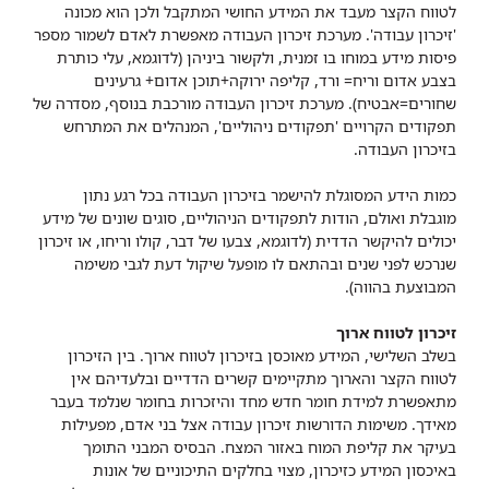
לטווח הקצר מעבד את המידע החושי המתקבל ולכן הוא מכונה
'זיכרון עבודה'. מערכת זיכרון העבודה מאפשרת לאדם לשמור מספר
פיסות מידע במוחו בו זמנית, ולקשור ביניהן (לדוגמא, עלי כותרת
בצבע אדום וריח= ורד, קליפה ירוקה+תוכן אדום+ גרעינים
שחורים=אבטיח). מערכת זיכרון העבודה מורכבת בנוסף, מסדרה של
תפקודים הקרויים 'תפקודים ניהוליים', המנהלים את המתרחש
בזיכרון העבודה.
כמות הידע המסוגלת להישמר בזיכרון העבודה בכל רגע נתון
מוגבלת ואולם, הודות לתפקודים הניהוליים, סוגים שונים של מידע
יכולים להיקשר הדדית (לדוגמא, צבעו של דבר, קולו וריחו, או זיכרון
שנרכש לפני שנים ובהתאם לו מופעל שיקול דעת לגבי משימה
המבוצעת בהווה).
זיכרון לטווח ארוך
בשלב השלישי, המידע מאוכסן בזיכרון לטווח ארוך. בין הזיכרון
לטווח הקצר והארוך מתקיימים קשרים הדדיים ובלעדיהם אין
מתאפשרת למידת חומר חדש מחד והיזכרות בחומר שנלמד בעבר
מאידך. משימות הדורשות זיכרון עבודה אצל בני אדם, מפעילות
בעיקר את קליפת המוח באזור המצח. הבסיס המבני התומך
באיכסון המידע כזיכרון, מצוי בחלקים התיכוניים של אונות