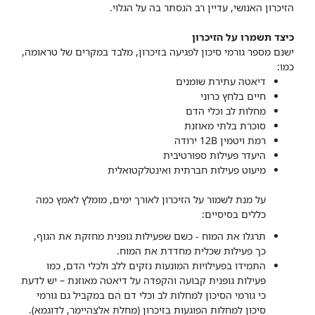
הזיכרון האנושי, עדיין רב הנסתר בה על הגלוי.
כיצד תשמרו על הזיכרון
ישנם מספר גורמי סיכון לפגיעה בזיכרון, מלבד במקרים של טראומה,
כמו:
דיא
טה עתירת שומנים
ח
יי
ם בלחץ כרוני
מחלות לב וכלי הדם
סוכרת בלתי מאוזנת
רמת ויטמין 12
B
ירודה
היעדר פעילות ספורטיבית
מיעוט פעילות חברתית ואינטלקטואלית
על מנת לשמור על הזיכרון לאורך ימים, מומלץ לאמץ כמה
כללים בסיסיים:
תרגלו את המוח - כשם שפעילות גופנית מחזקת את הגוף,
כך פעילות שכלית מחדדת את המוח.
התמידו בפעילויות המונעות נזקים ללב ולכלי הדם, כמו
פעילות גופנית קבועה והקפדה על דיאטה מאוזנת – יש לדעת
כי גורמי הסיכון למחלות לב וכלי דם הם במקביל גם גורמי
סיכון למחלות הפוגעות בזיכרון (מחלת אלצהיימר, לדוגמא).