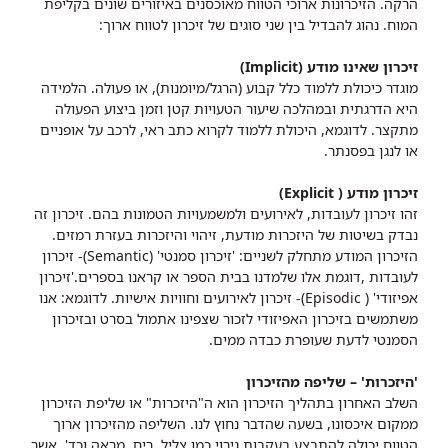
הרקה.
הזיכרונות ארוכי הטווח מאוכסנים באיזורים שונים בקליפת
המוח. נהוג להבדיל בין שני סוגים של זיכרון לטווח ארוך:
זיכרון שאינו מודע (
Implicit
)
מוגדר כיכולת ללמוד כלל קבוע (הרגל/מיומנות), או פעולה. הלמידה
היא הדרגתית ובמהלכה שיעור הטעויות קטן וזמן ביצוע הפעולה
מתקצר. לדוגמא, היכולת ללמוד לקרוא כתב ראי, לרכב על אופניים
או לנגן בפסנתר.
זיכרון מודע (
Explicit
)
זהו זיכרון לעובדות, לאירועים ולמשמעויות הטמונות בהם. זיכרון זה
נבדק בשיטות של היזכרות מודעת, זיהוי והיזכרות בעזרת רמזים.
הזיכרון המודע מתחלק לשניים:
'זיכרון סמנטי' (
Semantic
)- זיכרון
לעובדות ,דוגמת אלו שלמדנו בבית הספר או קראנו בספרים.
'זיכרון
אפיזודי' (
Episodic
)- זיכרון לאירועים וחוויות אישיות.
לדוגמא: אנו
משתמשים בזיכרון האפיזודי לזכור שצפינו אתמול בסרט ובזיכרון
הסמנטי לדעת שעופרת כבדה ממים.
'היזכרות' – שליפה מהזיכרון
השלב האחרון בתהליך הזיכרון הוא ה"היזכרות" או שליפת הזיכרון
ממקום איכסונו, בשעה שהדבר נחוץ לנו. השליפה מהזיכרון ארוך
הטווח יכולה להתבצע בעקבות גירוי כמו צליל, ריח, מראה וכד', אשר