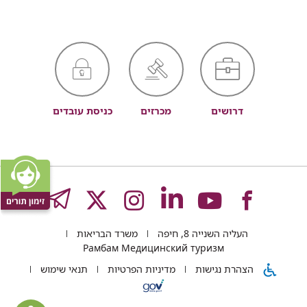
דרושים
מכרזים
כניסת עובדים
לעמוד
לעמוד
לעמוד
לעמוד
לעמוד
GRAM
העליה השנייה 8, חיפה
משרד הבריאות
של
של
של
של
של
Рамбам Медицинский туризм
הצהרת נגישות
מדיניות הפרטיות
תנאי שימוש