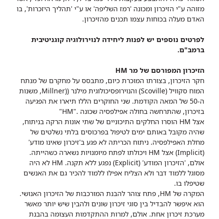
מזוהה ע"י הזיכרון ומכונה 'רמז השליפה' או ע"י 'תהליך היזכרות', בו
האדם מעלה בכוחות עצמו תכנים מהזיכרון.
לפרטים נוספים יש לפנות ליחידה לנוירולוגיה קוגניטיבית
ברמב"ם.​
הזיכרון המפורסם של מר HM
חקר הזיכרון, בצורתו המוכרת כיום, מתבסס על מחקרם של מנתח
המוח סקוויל
(Scoville)
והנוירופסיכולוגית מילנר (
(Millner
, משנות
ה-50 של המאה הקודמת. שני החוקרים הללו תיארו את הפגיעה
בזיכרון, שהתרחשה בחולה אפילפסיה שכונה
."HM"
אצל
HM
הוסרו החלקים התיכוניים של שתי אונות הרקה בניתוח,
שהיה מקובל באותם ימים לטיפול בפרכוסים בלתי נשלטים של
מחלת האפילפסיה.
ניתוח הכריתה לא פגע ב'זיכרון שאינו מודע'
(
Implicit
) אצל
HM
ויכולתו לפתח מיומנויות נשארה כשהייתה.
אולם, 'הזיכרון המודע' (
Explicit
) נפגע ללא תקנה. HM לא היה
מסוגל ללמוד דבר ולא הצליח אפילו ללמוד להכיר גם את האנשים
שטיפלו בו.
המקרה של
HM
, פתח צוהר להבנת המורכבות של הזיכרון האנושי.
הוא איפשר להבדיל בין סוגי זיכרון שונים ולהבין שיש יותר מאשר
מערכת זיכרון אחת. אולם, למרות ההתקדמות העצומה בהבנת