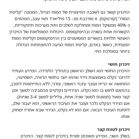
הזיכרון קשור גם לשכבה החיצונית של המוח הגדול, המכונה "קליפת
המוח" (קורטקס). זו מורכבת מכ- 15 מיליארד תאי עצב, המהווים
כ-40% ממשקל המוח ומחולקת לשלבים ותת מערכות תיפקודיות,
הקשורות אחת בשניה ובהיפוקמפוס. היכולות המופלאות של הזיכרון
האנושי תלויות בקשרים המסועפים בין ההיפוקמפוס וקליפת המוח
המצחית, כאשר באדם, קליפת המוח הגיעה להתפתחות הגדולה
ביותר בממלכת החי.
זיכרון חושי
הזיכרון החושי הוא השלב הראשון בתהליך הלמידה. המידע העתיד
להיזכר נקלט באמצעות גירוי שהוא יוצר בחושי הראיה, השמיעה,
התחושה או הריח ועובר עיבוד ראשוני, צורני, ללא התייחסות לתוכן,
בהתאם לחוש בו הוא נקלט. הגירויים נקלטים מהסביבה למשך זמן
קצר מאוד (תמונות למשך שניה אחת, צלילים למשך 3-4 שניות).
אם הגירוי הנקלט נלכד ועובר את העיבוד הראשוני, הוא יעבור שלב,
לתחנת העיבוד הבאה. אם הוא לא נקלט, הגירוי שבא אחריו ימחוק
אותו.
זיכרון לטווח קצר
בשלב השני, המידע מאוכסן זמנית בזיכרון לטווח קצר. הזיכרון