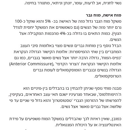
נשוי לחגית, אב לרעות, עומר, יונתן וניתאי, מתגורר בחיפה.
מוח אישה, מוח גבר
משקל מוח הגבר גדול מזה של האישה בכ- 5% והוא שוקל כ-100
גרם יותר מזה של הנשים (גם כשמשווים את המשקל יחסית לגודל
הגוף). כמות התאים בו גדולה בכ-4% מהכמות המקבילה אצל
הנשים.
הבדל נוסף בין מוחות גברים ונשים מצוי באלומות סיבי העצב
המחברים בין שתי ההמיספרות: אלומת הקישור הגדולה הנקראת
'כפיס-המוח', גדולה הרבה יותר אצל נשים מאשר בגברים, כמו גם
אלומת הקישור הנקראת 'הצרור הקדמי' ,(Anterior Commissure)
הגדולה בנשים ובגברים הומוסקסואלים לעומת גברים
הטרוסקסואלים.
מבנה מוחי נוסף שניתן להבחין בו בהבדלים בין-מיניים הוא
ה'היפותלמוס', שבאחד מגרעיניו ישנם תאי עצב האחראים, בעקיפין,
להפרשתו של ההורמון הגברי 'טסטוסטרון' והוא גדול פי שניים עד פי
שלושה אצל גברים מאשר אצל נשים.
כמובן, שאין ראיות לכך שהבדלים במשקל המוח משפיעים על מידת
האינטליגנציה או על היכולת המנטאלית.