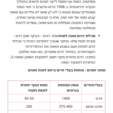
מסוימות, המוח אף מסוגל לייצר תאים חדשים בתהליך
הנקרא 'נוירוגנסיס'.ב-1998 הראו מדענים כי תאי המוח
משכפלים עצמם ומצאו כי לא רק שאנו לא נולדים עם מספר
קבוע וסופי של תאי מוח, אלא כי קורבנות פגיעה מוחית,
שנגרמה כתוצאה ממחלות או מטראומה, עשויים ליהנות
מהחלמה מסוימת.
אכילת דגים טובה למוח
אמת. דגים – בעיקר שמן דגים -
טובים למוח שלנו.
מחקר שנערך לאחרונה הוכיח כי אכילת
דגים לפחות פעם בשבוע מאטה את ההתדרדרות
הקוגניטיבית, במיוחד דגים שומניים, כמו טונה וסלמון.
הסיבה: דגים מהווים מקור חשוב לחומצות השומן אומגה-3,
החיוניות לתפקוד המוח.
מותר האדם - מוחות בעלי חיים ביחס למוח האדם
בעלי-החיים
מסת המוחות
מסת הגוף יחסית
בגרמים
למסת המוח
אדם
1400
45-50
אורנג-אוטנג
375-400
200