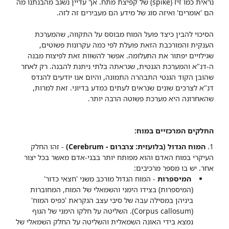
נראית כמו זיז (spike) של קפיצת מתח. אך עדיין נשגב מהבנתנו מה
הם 'אומרים' ואיזה סוג של מידע הם מעבירים זה לזה.
הסיכוי להבין כיצד פועל המוח מבוסס על התקווה, שהמערכת
הענקית והמורכבת הזאת פועלת לפי כמה עקרונות פשוטים,
שגילויים יפתור את התעלומה. אפשר להשוות זאת לפיצוח מבנה
ה-דנ"א והמערכת הגנטית, שנראתה בלתי ניתנת להבנה. רק לאחר
שהובן הקוד הגנטי התבהרה התמונה, והיום אנו יודעים להנדס
דנ"א לצרכים שונים שנראים לעתים כמדע בדיוני. זאת למרות,
שהאחרונה היא מערכת פשוטה הרבה יותר.
החלקים המרכזיים במוח:
1.
המוח הגדול (בלועזית: צרברום - Cerebrum)
- זהו החלק
העיקרי במוח האדם והוא
מפותח יותר בבני-אדם מאשר בכל יצור
אחר. יש בו מספר מרכיבים:
המיספרות
- המוח הגדול מורכב משני 'חצאי כדור'
(המיספרות) בצידו הימני והשמאלי של המוח, המחוברות
ביניהן במסילה עבה של סיבי עצב הנקראת 'כפיס המוח'
(Corpus callosum). השליטה על חלקו הימני של הגוף
נמצא בידי האונה השמאלית והשליטה על החלק השמאלי של