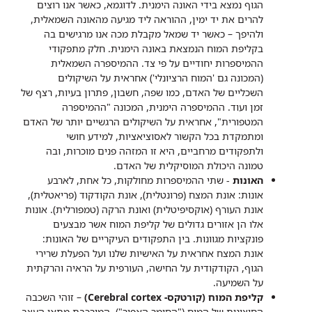
הגוף נמצא בידי האונה הימנית. לדוגמא, כאשר אנו רוצים
להרים את יד ימין, ההוראה ליד מגיעה מהאונה השמאלית,
ולהיפך – כאשר יד שמאל מקבלת מכה אנו מרגישים בה
בקליפת המוח הנמצאת באונה הימנית. חלק מתפקודי
ההמיספרות יחודיים על פי צד. ההמיספרה השמאלית
(המכונה גם 'המוח הרציונלי') אחראית על השיקולים
השכליים של האדם, כמו שפה, חשבון, פתרון בעיות, רצף של
זמן ועוד. ההמיספרה הימנית, המכונה "ההמיספרה
המטפורית", אחראית על השיקולים הרגשיים יותר של האדם
ומתמקדת בכל הקשור לאסוציאציות, למידע חושי
ולתפקודים מרחביים, היא זו המזהה פנים מוכרות, ובה
טמונה היכולת המוסיקלית של האדם.
האונות
- שתי ההמיספרות מחולקות, כל אחת, לארבע
אונות: אונת המצח (פרונטלית), אונת הקודקוד (פריאטלית),
אונת העורף (אוקסיפיטלית) ואונת הרקה (טמפורלית). אונות
אלו הן אזורים גדולים של קליפת המוח אשר מבצעים
פונקציות מגוונות. בין התפקודים העיקריים של האונות:
אונת המצח אחראית על האישיות שלנו ועל הפעלת שרירי
הגוף, הקודקודית על החישה, העורפית על הראיה והרקתית
על השמיעה.
קליפת המוח (קורטקס- Cerebral cortex)
– זוהי השכבה
החיצונית של המוח ("החומר האפור"), המורכבת מתאי העצב