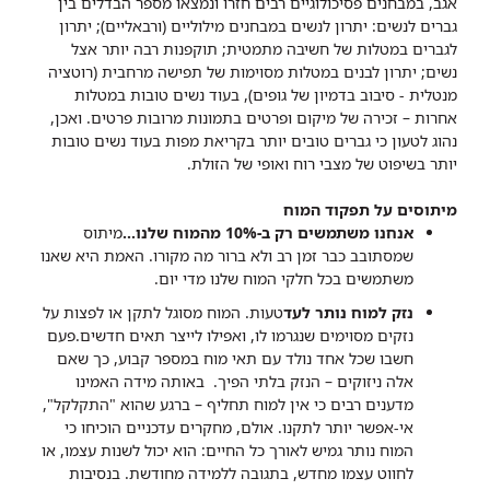
אגב, במבחנים פסיכולוגיים רבים חזרו ונמצאו מספר הבדלים בין
גברים לנשים: יתרון לנשים במבחנים מילוליים (ורבאליים); יתרון
לגברים במטלות של חשיבה מתמטית; תוקפנות רבה יותר אצל
נשים; יתרון לבנים במטלות מסוימות של תפישה מרחבית (רוטציה
מנטלית - סיבוב בדמיון של גופים), בעוד נשים טובות במטלות
אחרות – זכירה של מיקום ופרטים בתמונות מרובות פרטים. ואכן,
נהוג לטעון כי גברים טובים יותר בקריאת מפות בעוד נשים טובות
יותר בשיפוט של מצבי רוח ואופי של הזולת.
מיתוסים על תפקוד המוח
אנחנו משתמשים רק ב-10% מהמוח שלנו...
מיתוס
שמסתובב כבר זמן רב ולא ברור מה מקורו. האמת היא שאנו
משתמשים בכל חלקי המוח שלנו מדי יום.
נזק למוח נותר לעד
טעות. המוח מסוגל לתקן או לפצות על
נזקים מסוימים שנגרמו לו, ואפילו לייצר תאים חדשים.פעם
חשבו שכל אחד נולד עם תאי מוח במספר קבוע, כך שאם
אלה ניזוקים – הנזק בלתי הפיך. באותה מידה האמינו
מדענים רבים כי אין למוח תחליף – ברגע שהוא "התקלקל",
אי-אפשר יותר לתקנו. אולם, מחקרים עדכניים הוכיחו כי
המוח נותר גמיש לאורך כל החיים: הוא יכול לשנות עצמו, או
לחווט עצמו מחדש, בתגובה ללמידה מחודשת. בנסיבות