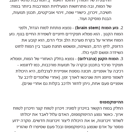
של המוח, ובה מתרחשות הפעילויות המורכבות ביותר במוח:
חשיבה, זיכרון, כישורי שפה, זיהוי אוביקטים, תכנון תנועות,
הבנת מוסיקה ועוד.
2.
גזע המוח (brain stem)
- נמצא מתחת למוח הגדול, ולפני
המוח הקטן . הוא ממלא תפקידים חיוניים לשמירת החיים בגוף. גזע
המוח אחראי על בקרת מערכת הלב וכלי הדם, הוא קובע את
הדופק, לחץ הדם, הנשימה, ומשמש תחנת מעבר בין המוח לחוט
השידרה ומשם לגוף כולו.
3.
המוח הקטן (צרברלום)
- נמצא בחלק האחורי של המוח, וממלא
תפקיד מרכזי בתכנון ובקרה על תנועות מורכבות, כמו לדוגמא -
רכיבה על אופניים. תכונה נוספת אופיינית לצרבלום, היא היכולת
לשמור מיומנ ויות שנרכשו לאורך זמן. (אחרי שלומדים לרכב על
אופניים פעם אחת, ניתן לחזור ולרכב בקלות גם אחרי שנים).
ההיפוקמפוס
החלק במוח הקשור בזיכרון לסוגיו: זיכרון לטווח קצר וזיכרון לטווח
ארוך. כאשר נפגע ההיפוקמפוס, האדם עלול לאבד את יכולתו
לשחזר זיכרונות, או את היכולת ליצור זיכרונות חדשים. מקרה ידוע
מספר על אדם שנפגע בהיפוקמפוס ובכל פעם שסיפרו לו שהוריו