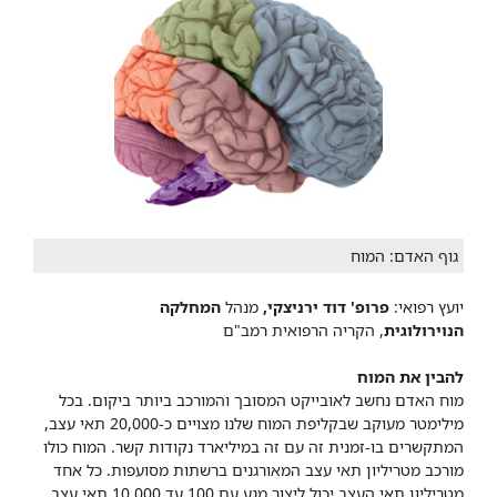
גוף האדם: המוח
יועץ רפואי:
פרופ' דוד ירניצקי
,
מנהל
המחלקה
הנוירולוגית
, הקריה הרפואית רמב"ם
להבין את המוח
מוח האדם נחשב לאובייקט המסובך והמורכב ביותר ביקום. בכל
מילימטר מעוקב שבקליפת המוח שלנו מצויים כ-20,000 תאי עצב,
המתקשרים בו-זמנית זה עם זה במיליארד נקודות קשר. המוח כולו
מורכב מטריליון תאי עצב המאורגנים ברשתות מסועפות. כל אחד
מטריליון תאי העצב יכול ליצור מגע עם 100 עד 10,000 תאי עצב