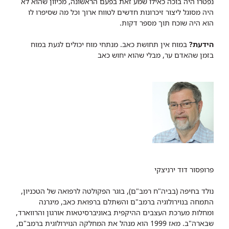
נפטרו היה בוכה כאילו שמע זאת בפעם הראשונה, מכיוון שהוא לא
היה מסוגל ליצור זיכרונות חדשים לטווח ארוך וכל מה שסיפרו לו
הוא היה שוכח תוך מספר דקות.
הידעת?
במוח אין תחושת כאב. מנתחי מוח יכולים לגעת במוח
בזמן שהאדם ער, מבלי שהוא יחוש כאב
פרופסור דוד ירניצקי
נולד בחיפה (בביה"ח רמב"ם), בוגר הפקולטה לרפואה של הטכניון,
התמחה בנוירולוגיה ברמב"ם והשתלם ברפואת כאב, מיגרנה
ומחלות מערכת העצבים ההיקפית באוניברסיטאות אורגון והרווארד,
שבארה"ב. מאז 1999 הוא מנהל את המחלקה הנוירולוגית ברמב"ם,