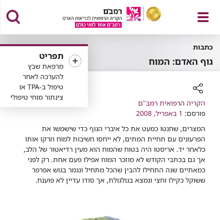
פתח
כתבות
תפריט
גוף האדם: המוח
מרפאת שבץ
להערכה לאחר
טיפול ב-TPA או
תפריט
צינתור מוחי טיפולי
רכיב
הקריה הרפואית רמב"ם
שיתוף
פורסם:
1 באפריל, 2008
המצרים, שחנטו כמעט את כל איברי הגוף כדי שישמשו את
הפרעונים עם תחיית המתים, לא ייחסו חשיבות למוח וזרקו אותו
כלאחר יד. אריסטו היה בטוח שהמוח הוא מעין רדיאטור של הלב,
אך גם בכתבי הקודש לא מוזכר המוח אפילו פעם אחת. רק לפני
כמאתיים שנה התחילו להבין שהכל מתחיל ונגמר בגוש אפרפר
ששוקל כקילו וחצי ונמצא בגולגולת, אך סודו עדיין לא פוענח.