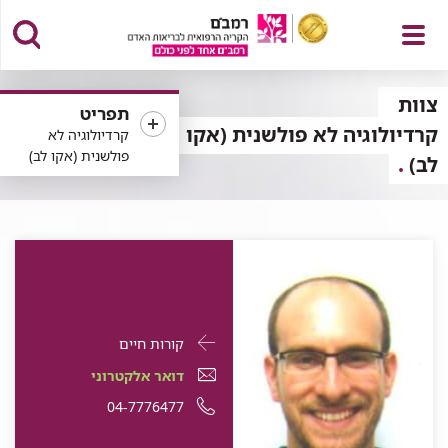
פתח
צוות
תפריט
קרדיולוגיה לא פולשנית (אקו
קרדיולוגיה לא
פולשנית (אקו לב)
לב)
תפריט
פרטי
עבור
קורות חיים
התקשרות
ד"ר
דואר
עבור
דואר אלקטרוני
עבור
נדב
אלקטרוני
ד"ר
עבור
מספר
04-7776477
ד"ר
נדב
וילנר
עבור
ד"ר
נדב
ד"ר
טלפון