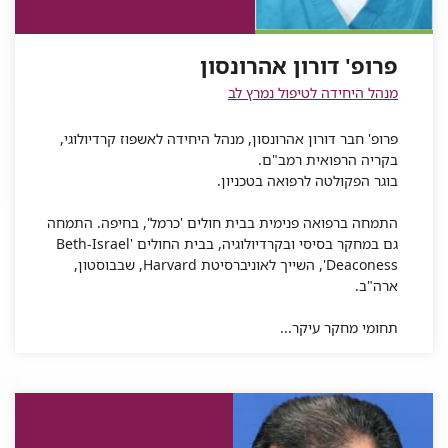
דורון
אהרונסון
אהרונסון
פרופ'
אהרונסון
דורון
פרופ' דורון אהרונסון
אהרונסון
מנהל היחידה לטיפול נמרץ לב
פרופ' חבר דורון אהרונסון, מנהל היחידה לאשפוז קרדיולוגי,
בקריה הרפואית רמב"ם.
בוגר הפקולטה לרפואה בטכניון.
התמחה ברפואה פנימית בבית חולים 'כרמל', בחיפה. התמחה
גם במחקר בסיסי ובקרדיולוגיה, בבית החולים 'Beth-Israel
Deaconess', השייך לאוניברסיטת Harvard, שבבוסטון,
ארה"ב.
תחומי מחקר עיקר...