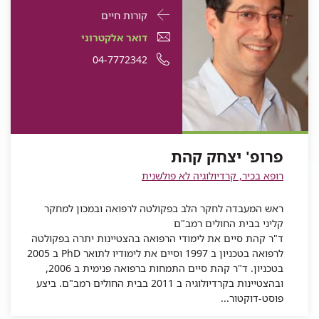
פרטי
עבור
קורות חיים
התקשרות
פרופ'
דואר
עבור
דואר אלקטרוני
עבור
יצחק
אלקטרוני
פרופ'
עבור
מספר
04-7772342
פרופ'
יצחק
קהת
עבור
פרופ'
יצחק
פרופ'
טלפון
קהת
פרופ'
יצחק
קהת
יצחק
של
יצחק
קהת
קהת
פרופ'
קהת
יצחק
פרופ' יצחק קהת
קהת
רופא בכיר, קרדיולוגיה לא פולשנית
ראש המעבדה לחקר הלב בפקולטה לרפואה ובמכון למחקר
קליני בבית החולים רמב"ם
ד"ר קהת סיים את לימודי הרפואה בהצטיינות יתרה בפקולטה
לרפואה בטכניון ב 1997 וסיים את לימודיו לתואר PhD ב 2005
בטכניון. ד"ר קהת סיים התמחות ברפואה פנימית ב 2006,
ובהצטיינות בקרדיולוגיה ב 2011 בבית החולים רמב"ם. ביצע
פוסט-דוקטור...