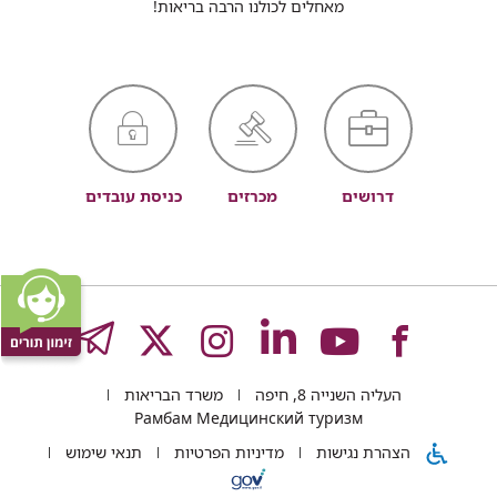
מאחלים לכולנו הרבה בריאות!
דרושים
מכרזים
כניסת עובדים
לעמוד
לעמוד
לעמוד
לעמוד
לעמוד
GRAM
העליה השנייה 8, חיפה
משרד הבריאות
של
של
של
של
של
Рамбам Медицинский туризм
הצהרת נגישות
מדיניות הפרטיות
תנאי שימוש