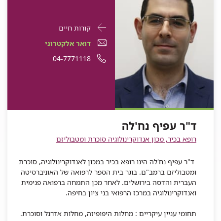
פרטי
עבור
קורות חיים
התקשרות
ד"ר
דואר
עבור
דואר אלקטרוני
עבור
עפיף
אלקטרוני
ד"ר
עבור
מספר
04-7771118
ד"ר
עפיף
נח'לה
עבור
ד"ר
עפיף
ד"ר
טלפון
נח'לה
ד"ר
עפיף
נח'לה
עפיף
של
עפיף
נח'לה
נח'לה
ד"ר
נח'לה
עפיף
ד"ר עפיף נח'לה
נח'לה
רופא בכיר, מכון אנדוקרינולוגיה סוכרת ומטבוליזם
ד"ר עפיף נח'לה הינו רופא בכיר במכון לאנדוקרינולוגיה, סוכרת
ומטבוליזם ברמב"ם. בוגר בית הספר לרפואה של האוניברסיטה
העברית והדסה בירושלים. לאחר מכן התמחה ברפואה פנימית
ואנדוקרינולוגיה במרכז הרפואי בני ציון בחיפה.
תחומי עניין עיקריים : מחלות היפופיזה, מחלות אדרנל וסוכרת.