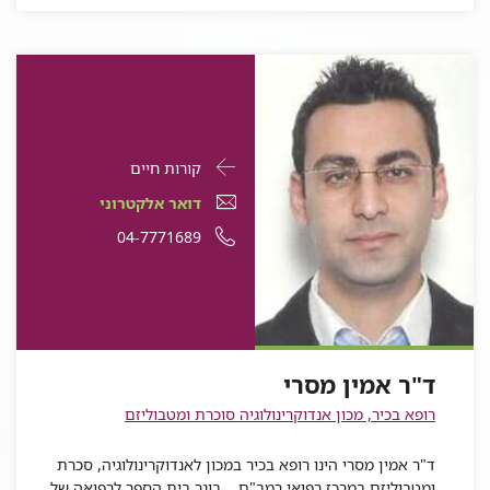
פרטי
עבור
קורות חיים
התקשרות
ד"ר
דואר
עבור
דואר אלקטרוני
עבור
אמין
אלקטרוני
ד"ר
עבור
מספר
04-7771689
ד"ר
אמין
מסרי
עבור
ד"ר
אמין
ד"ר
טלפון
מסרי
ד"ר
אמין
מסרי
אמין
של
אמין
מסרי
מסרי
ד"ר
מסרי
אמין
ד"ר אמין מסרי
מסרי
רופא בכיר, מכון אנדוקרינולוגיה סוכרת ומטבוליזם
ד"ר אמין מסרי הינו רופא בכיר במכון לאנדוקרינולוגיה, סכרת
ומטבוליזם במרכז רפואי רמב"ם. בוגר בית הספר לרפואה של