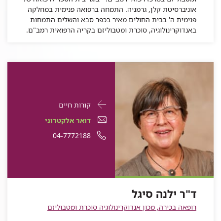
אוניברסיטת קלן, גרמניה. התמחה ברפואה פנימית במחלקה
פנימית ה' בבית החולים מאיר בכפר סבא והשלים התמחות
באנדוקרינולוגיה, סוכרת ומטבוליזם בקריה הרפואית רמב"ם.
פרטי
עבור
קורות חיים
התקשרות
ד"ר
דואר
עבור
דואר אלקטרוני
עבור
ילנה
אלקטרוני
ד"ר
עבור
מספר
04-7772188
ד"ר
ילנה
סיגל
עבור
ד"ר
ילנה
ד"ר
טלפון
סיגל
ד"ר
ילנה
סיגל
ילנה
של
ילנה
סיגל
סיגל
ד"ר
ד"ר ילנה סיגל
סיגל
ילנה
רופאה בכירה, מכון אנדוקרינולוגיה סוכרת ומטבוליזם
סיגל