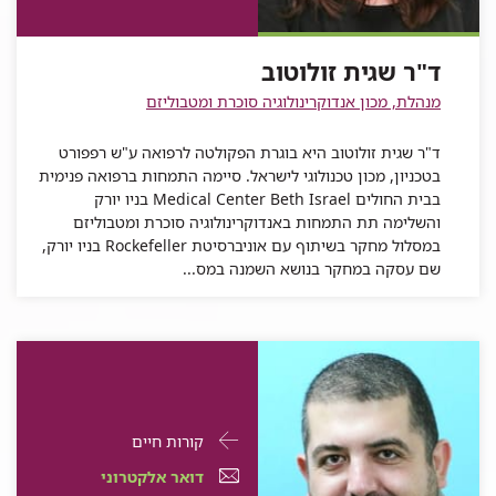
ד"ר
שגית
זולוטוב
שגית
זולוטוב
ד"ר שגית זולוטוב
זולוטוב
מנהלת, מכון אנדוקרינולוגיה סוכרת ומטבוליזם
ד"ר שגית זולוטוב היא בוגרת הפקולטה לרפואה ע"ש רפפורט
בטכניון, מכון טכנולוגי לישראל. סיימה התמחות ברפואה פנימית
בבית החולים Medical Center Beth Israel בניו יורק
והשלימה תת התמחות באנדוקרינולוגיה סוכרת ומטבוליזם
במסלול מחקר בשיתוף עם אוניברסיטת Rockefeller בניו יורק,
שם עסקה במחקר בנושא השמנה במס...
פרטי
עבור
קורות חיים
התקשרות
ד"ר
דואר
עבור
דואר אלקטרוני
עבור