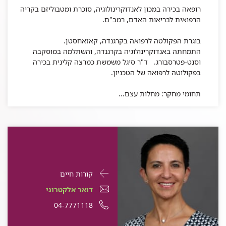
רופאה בכירה במכון לאנדוקרינולוגיה, סוכרת ומטבוליזם בקריה
הרפואית לבריאות האדם, רמב"ם.
בוגרת הפקולטה לרפואה בקרגנדה, קאזאחסטן.
התמחתה באנדוקרינולוגיה בקרגנדה, והשתלמה במוסקבה
וסנט-פטרסבורג. ד"ר סיגל משמשת כמרצה קלינית בכירה
בפקולוטה לרפואה של הטכניון.
תחומי מחקר: מחלות עצם...
פרטי
עבור
קורות חיים
התקשרות
רחל
דואר
עבור
דואר אלקטרוני
עבור
שנטל
אלקטרוני
רחל
עבור
מספר
04-7771118
רחל
שנטל
עבור
רחל
שנטל
רחל
טלפון