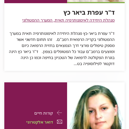
עפרת
ביאר
כץ
ביאר
ד"ר
ביאר
כץ
כץ
עפרת
ד"ר עפרת ביאר כץ
כץ
ביאר
מנהלת היחידה לאימונותרפיה תאית, המערך ההמטולוגי
כץ
ד"ר עפרת ביאר-כץ מנהלת היחידה לאימונותרפיה תאית במערך
ההמטולוגי בקריה הרפואית רמב"ם. זהו תחום חדשני אשר
מספק טיפולים פורצי דרך הנמצאים בחזית הרפואה כיום
ומוצעים ברמב"ם עבור כל המטופלים בצפון. ד"ר ביאר כץ הינה
בוגרת הפקולטה לרפואה של הטכניון בחיפה וכמו כן הינה
דוקטור לפילוסופיה בט...
פרטי
עבור
קורות חיים
התקשרות
יוליה
דואר
עבור
דואר אלקטרוני
עבור