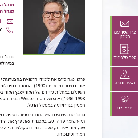
מנהל המ
מנהל המ
דואר
il
אלקטרונ
מספר
90
צרו קשר עם
פרופ'
טלפון
המכון
דוד
של
טנה
פרופ'
דוד
פרופ' דו
ספר טלפונים
טנה
בנוירולו
הגעה וחניה
ity ((1996-1998
המניין בנוירולוגיה במסלול הרגיל.
תרמו לנו
פרופ' טנה שימש כראש המרכז למניעה וטיפול בשב
תל-השומר עד 2017. במסגרת זאת 
שבץ מוח ייעודית, מעבדה נוירו-וסקולארית לא 
המוח וסיבוכיהן.