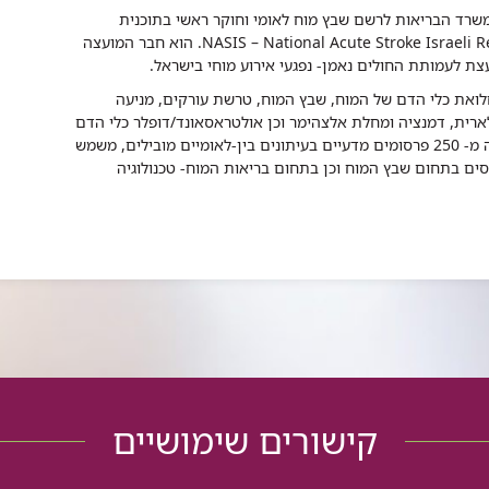
משרד הבריאות לרשם שבץ מוח לאומי וחוקר ראשי בתוכנית
הסקרים הלאומיים בשבץ המוח בישראל NASIS – National Acute Stroke Israeli Registry. הוא חבר המועצה
צת לעמותת החולים נאמן- נפגעי אירוע מוחי בישראל.
ואת כלי הדם של המוח, שבץ המוח, טרשת עורקים, מניעה
ולארית, דמנציה ומחלת אלצהימר וכן אולטראסאונד/דופלר כלי הדם
המוחיים ושמירת בריאות המוח. הוא כתב למעלה מ- 250 פרסומים מדעיים בעיתונים בין-לאומיים מובילים, משמש
וסים בתחום שבץ המוח וכן בתחום בריאות המוח- טכנולוגיה
קישורים שימושיים