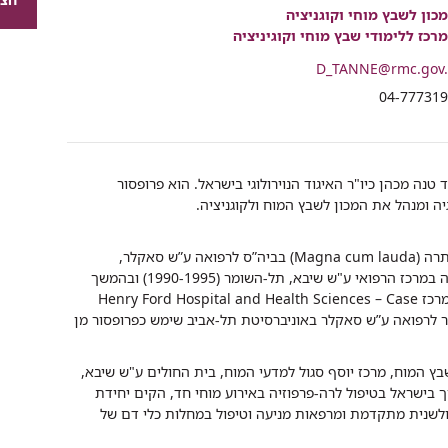
רכיב
כון לשבץ מוחי וקוגניציה
שיתוף
רכז ללימודי שבץ מוחי וקוגיניציה
D_TANNE@rmc.gov.
י
04-77731
ד טנה מכהן כיו"ר האיגוד הנוירולוגי בישראל. הוא פרופסור
גיה ומנהל את המכון לשבץ המוח ולקוגניציה.
פרופ' טנה סיים את לימודי הרפואה בהצטיינות יתרה (Magna cum lauda) בביה”ס לרפואה ע”ש סאקלר,
אוניברסיטת תל אביב (1990). התמחה בנוירולוגיה במרכז הרפואי ע"ש שיבא, תל-השומר (1990-1995) ובהמשך
השתלם במחלות כלי דם של המוח/שבץ המוח במרכז Henry Ford Hospital and Health Sciences – Case
Western Univers ובבית הספר לרפואה ע”ש סאקלר באוניברסיטת תל-אביב שימש כפרופסור מן
ץ המוח, מרכז יוסף סגול למדעי המוח, בית החולים ע"ש שיבא,
פרץ את הדרך בישראל בטיפול לרה-פרפוזיה באירוע מוחי חד, הקים יחידת
פולשנית מתקדמת ומרפאות מניעה וטיפול במחלות כלי דם של