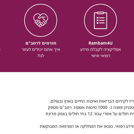
Rambam4U
תורמים לרמב"ם
אפליקציה לקבלת מידע
איך אתם יכולים לעזור
מ
רפואי אישי
לנו?
דיו לקידום הבריאות ואיכות החיים בארץ ובעולם.
רמב"ם הוא בית חולים ממשלתי אקדמי, המסונף לפקולטה לרפואה של הטכניון ומונה כ- 1000 מיטות אשפוז. רמב"ם מספק
שירותי רפואה לכ-2,700,000 תושבים, צה"ל וכוחות הביטחון, ומשמש כבית חולים על אזורי עבור 12 בתי חולים בצפון מדינת
 ומידע רפואי. מצאו את המחלקה או המרפאה המבוקשת