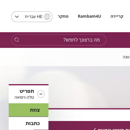
בחירת
קריירה
Rambam4U
מחקר
HE עברית
שפה
-
שים
מה
לב,
ברצונך
בבחירת
לחפש?
שפה
 טנה
תועבר
לאתר
בשפה
המבוקשת
תפריט
טלה-רפואה
צוות
כתבות
ת חיפוש רופאים