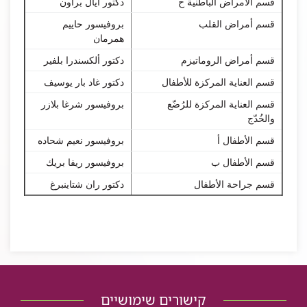
قسم الأمراض الباطنية ح
دكتور أيال براون
قسم أمراض القلب
بروفيسور حاييم
همرمان
قسم أمراض الروماتيزم
دكتور ألكسندرا بلفير
قسم العناية المركزة للأطفال
دكتور غاد بار يوسيف
قسم العناية المركزة للرُضّع
بروفيسور شرغا بلازر
والخُدّج
قسم الأطفال أ
بروفيسور نعيم شحاده
قسم الأطفال ب
بروفيسور ريفا بريك
قسم جراحة الأطفال
دكتور ران شتاينبرغ
קישורים שימושיים