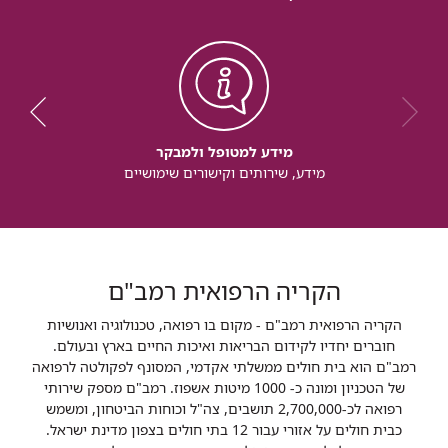
מידע למטופל ולמבקר
מידע, שירותים וקישורים שימושיים
הקריה הרפואית רמב"ם
הקריה הרפואית רמב"ם - מקום בו רפואה, טכנולוגיה ואנושיות
חוברים יחדיו לקידום הבריאות ואיכות החיים בארץ ובעולם.
רמב"ם הוא בית חולים ממשלתי אקדמי, המסונף לפקולטה לרפואה
של הטכניון ומונה כ- 1000 מיטות אשפוז. רמב"ם מספק שירותי
רפואה לכ-2,700,000 תושבים, צה"ל וכוחות הביטחון, ומשמש
כבית חולים על אזורי עבור 12 בתי חולים בצפון מדינת ישראל.