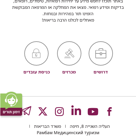
באתר תוכלו לחפש מידע על יחידות רפואיות, טיפולים, רופאים,
בדיקות ומידע רפואי. מצאו את המחלקה או המרפאה המבוקשת
הזמינו תור במהירות ובנוחות.
מאחלים לכולנו הרבה בריאות!
דרושים
מכרזים
כניסת עובדים
לעמוד
לעמוד
לעמוד
לעמוד
לעמוד
GRAM
העליה השנייה 8, חיפה
משרד הבריאות
Рамбам Медицинский туризм