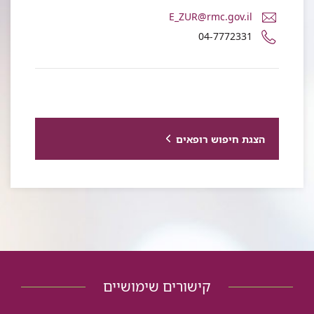
דואר
E_ZUR@rmc.gov.il
אלקטרוני
מספר
04-7772331
עינת
טלפון
צור
של
עינת
צור
הצגת חיפוש רופאים
קישורים שימושיים