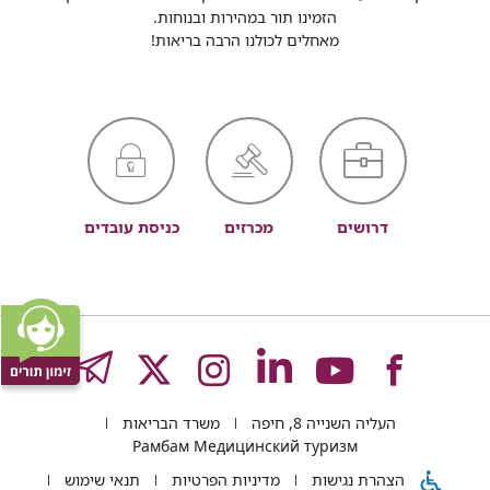
הזמינו תור במהירות ובנוחות.
מאחלים לכולנו הרבה בריאות!
דרושים
מכרזים
כניסת עובדים
לעמוד
לעמוד
לעמוד
לעמוד
לעמוד
GRAM
העליה השנייה 8, חיפה
משרד הבריאות
של
של
של
של
של
Рамбам Медицинский туризм
הצהרת נגישות
מדיניות הפרטיות
תנאי שימוש