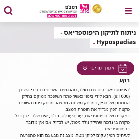
פתח
ניתוח לתיקון היפוספדיאס -
Hypospadias
תפריט
לחץ
זימון תורים
למעבר
רקע
לתוכן
זה
'היפוספדיאס' הינו פגם מולד, מהפגמים השכיחים בדרכי השתן
(8:1000), הבא לידי ביטוי כאשר פתח השופכה ממוקם בחלק
בדף
התחתון של הפין, במרחק משתנה מקצהו. מרחק פתח השופכה
מקצה הפין מגדיר את חומרת המצב.
במקרים של היפוספדיאס, עור העורלה, בד"כ, אינו שלם. לכן בכל
מקרה בו נדמה שהילד נולד נימול, יש לבדוק אם אין מדובר
בהיפוספדיאס.
לעיתים הפין עקום לכיוון מטה. מצב זה נובע גם הוא מהפרעה