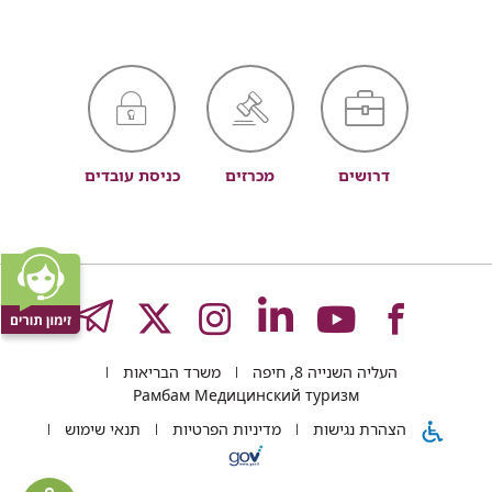
דרושים
מכרזים
כניסת עובדים
לעמוד
לעמוד
לעמוד
לעמוד
לעמוד
GRAM
העליה השנייה 8, חיפה
משרד הבריאות
של
של
של
של
של
Рамбам Медицинский туризм
הצהרת נגישות
מדיניות הפרטיות
תנאי שימוש