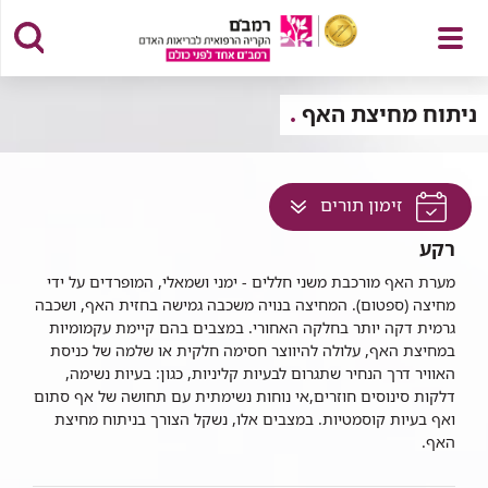
פתח
ניתוח מחיצת האף
לחץ
זימון תורים
תפריט
למעבר
רקע
לתוכן
זה
מערת האף מורכבת משני חללים - ימני ושמאלי, המופרדים על ידי
מחיצה (ספטום). המחיצה בנויה משכבה גמישה בחזית האף, ושכבה
בדף
גרמית דקה יותר בחלקה האחורי. במצבים בהם קיימת עקמומיות
במחיצת האף, עלולה להיווצר חסימה חלקית או שלמה של כניסת
האוויר דרך הנחיר שתגרום לבעיות קליניות, כגון: בעיות נשימה,
דלקות סינוסים חוזרים,אי נוחות נשימתית עם תחושה של אף סתום
ואף בעיות קוסמטיות. במצבים אלו, נשקל הצורך בניתוח מחיצת
האף.