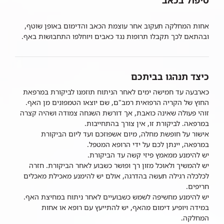
טיפול בכאב
אחות המחלקה תעקוב אחר עוצמת הכאב והדימום באופן שוטף,
ובהתאם לכך תקבלו תרופות נגד כאבים ויוחלפו התחבושות באף.
כיצד תנהגו בביתכם
כארבעה עד חמישה ימים לאחר הניתוח תוזמנו לביקורת במרפאת
החוץ של הקריה הרפואית רמב"ם, שם יוצאו הטמפונים מן האף.
זוהי פעולה שאינה כואבת, אך דורשת השגחה צמודה ושהיה קצרה
במרפאה. לביקורת זו, אין צורך בהתחייבות.
אישור על חופשת מחלה, מיום אשפוזכם ועד ליום הביקורת
במרפאה, יינתן לכם על ידי הרופא המטפל.
יש להימנע ממאמץ פיזי קשה עד הביקורת.
יש להמשיך ולאוכל מזון רך ופושר כשבוע לאחר הביקורת. חזרה
לכלכלה רגילה תעשה בהדרגה, אולם יש להימנע מאכילת מאכלים
חריפים.
יש להימנע מחשיפה לשמש כשבועיים לאחר ניתוח במחיצת האף.
במידה ויופיע דימום מהאף, יש להתייעץ עם רופא או אחות
המחלקה.