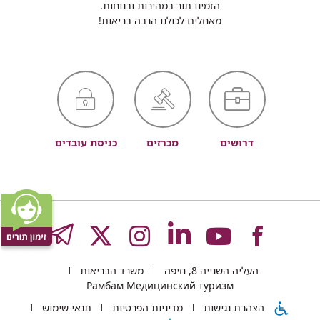
הזמינו תור במהירות ובנוחות.
מאחלים לכולנו הרבה בריאות!
דרושים
מכרזים
כניסת עובדים
לעמוד
לעמוד
לעמוד
לעמוד
לעמוד
GRAM
העליה השנייה 8, חיפה
משרד הבריאות
של
של
של
של
של
Рамбам Медицинский туризм
הצהרת נגישות
מדיניות הפרטיות
תנאי שימוש