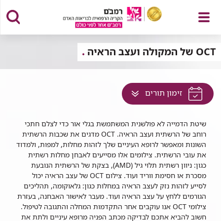
פתח
OCT של המקולה ועצב הראיה
לחץ
זימון תורים
תפריט
למעבר
לתוכן
שיטת הדמייה לא פולשנית המשתמשת בגלי אור כדי לצלם חתכי
זה
רוחב של הרשתית ועצב הראיה. OCT מדגים את שכבות הרשתית
בדף
השונות ומאפשר לרופא העיניים שלך לזהות מחלות, למפות, ולמדוד
את עובי הרשתית. צילומים אלו מסייעים לאבחן מחלות רשתית
כגון: ניוון רשתית תלוי גיל (AMD), בצקת של הרשתית הנובעת
מסכרת או חסימת ווריד ועוד. צילום OCT של עצב הראיה יכול
לסייע לזהות נזק לעצב הראיה במחלות כגון: גלאוקומה, תהליכים
הגורמים ללחץ על עצב הראיה ועוד. מעבר לאישור האבחנה, בעזרת
צילומי OCT אנו עוקבים אחר התקדמות המחלה והתגובה לטיפול.
חשוב להביא אתכם לבדיקה מכתב הפניה מרופא עיניים ולתת את