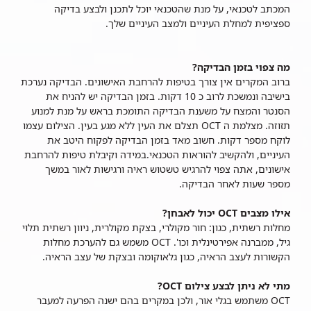
המכתב לטכנאי, על מנת שהטכנאי יוכל לתכנן ולבצע בדיקה
ספציפית למחלת העיניים ולמצב העיניים שלך.
מה צפוי בזמן הבדיקה?
ברוב המקרים אין צורך בטיפות להרחבת האישונים. הבדיקה נערכת
בישיבה ונמשכת לרוב כ 10 דקות. בזמן הבדיקה יש להניח את
הסנטר והמצח על משענת הבדיקה התומכת בראש על מנת למנוע
תזוזה. מצלמת ה OCT תצלם את העין ללא מגע בעין. הצילום עצמו
לוקח מספר דקות. חשוב מאד בזמן הבדיקה לפקוח היטב את
העיניים, ולהקשיב להוראות הטכנאי.במידה וקיבלת טיפות להרחבת
אישונים, אתה צפוי להרגיש טשטוש ראיה ורגישות לאור במשך
מספר שעות לאחר הבדיקה.
אילו מצבים OCT יכול לאבחן?
מחלות רשתית, כגון: חור מקולרי, בצקת מקולרית, ניוון רשתית תלוי
גיל, ממברנה אפירטינלית וכו'. OCT משמש גם להערכת מחלות
הקשורות לעצב הראיה, כגון גלאוקומה ובצקת של עצב הראיה.
מתי לא ניתן לבצע צילום OCT?
OCT משתמש בגלי אור, ולכן במקרים בהם ישנה הפרעה למעבר