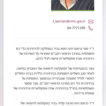
דואר
t_karram@rmc.gov.il
אלקטרוני
מספר
04-7771299
ד"ר
טלפון
טוני
של
כראם
ד"ר
טוני
ד"ר טוני כראם הינו רופא בכיר במחלקה לכירורגית כלי דם
כראם
והשתלות במרכז הרפואי רמב"ם ואחראי על השירות של
כירורגיה אנדו ווסקולארית וגישה לכלי הדם.
בוגר בהצטיינות של הפקולטה לרפואה של הטכניון בחיפה.
לאחר מכן השלים התמחות בכירורגיה כללית בבית החולים
האזורי לגליל המערבי שבנהרייה ובהמשך התמחות על
בכירורגית כלי דם במרכז הרפואי רמב"ם. עבר מספר
השתלמויות בחו"ל בכירורגיה אנדו ווסקולארית וכירורגיה של
מחולת ורידיות .
ד"ר כראם הינו מרצה קליני בכיר בפקולטה לרפואה של