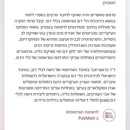
הטכניון.
פרסם מאמרים והיה שותף לחיבור פרקים בספרי לימוד
בנושא כירורגית כלי דם וטראומה בכלי דם. קיבל פרסי הוקרה
על פעילות בחינוך סטודנטים לרפואה בטכניון. נושאי המחקר
העיקריים: מכניזמים של אגירת מים ונתרן באי-ספיקת לב
ניסויית, היפרטרופיה לבבית ועיצוב מחדש של המיוקרדיום,
מעורבות מערכת האנדותילין בוויסות זרימת הדם
ובפתופיזיולוגיה של יתר לחץ דם ואי ספיקת כליה, פרמטרים
הימודינמיים במחלות עורקי התרדמה וטראומה של כלי הדם.
ד"ר כראם חבר באיגוד האירופאי של גישה לכלי דם, באיגוד
הישראלי לכירורגית כלי דם ובחברה הישראלית להשתלת
איברים. תחומי העניין העיקריים הינם ניתוחים וטיפולים
אנדו ווסקולארים בעיקר במחלות עורקי התרדמה ומפרצות
של אבי העורקים, השתלות כליה, ניתוחים ליצירת גישה לכלי
דם (שנט) לחולי דיאליזה וטיפולים בדליות ורידים.
לרשימת הפרסומים
ב-PubMed