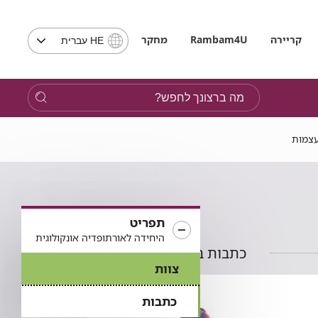
בחירת
קריירה
Rambam4U
מחקר
HE עברית
שפה
-
שים
מה
לב,
ברצונך
בבחירת
לחפש?
שפה
צמות
תועבר
לאתר
בשפה
המבוקשת
תפריט
היחידה לאורתופדיה אונקולוגית
כתבות בתחום
צוות
כתבות