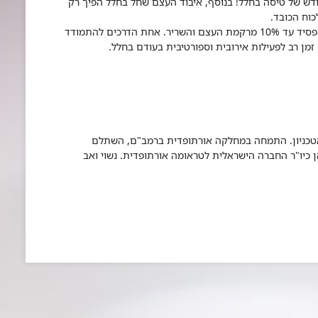
ודש של טיסה בחלל! בנוסף, איבוד העצם שחל בחלל הפיך רק
וח הכובד.
בשהייה ארוכת טווח בחלל עלולים אסטרונאוטים להפסיד עד 10% מרקמת העצם והשריר. אחת הדרכים להתמודד
ן רב לפעילות אירובית וספורטיבית בעודם בחלל.
ל הטכניון. התמחה במחלקה אורתופדית ברמב"ם, השתלם
 כיו"ר החברה הישראלית לטראומה אורתופדית. נשוי ואב