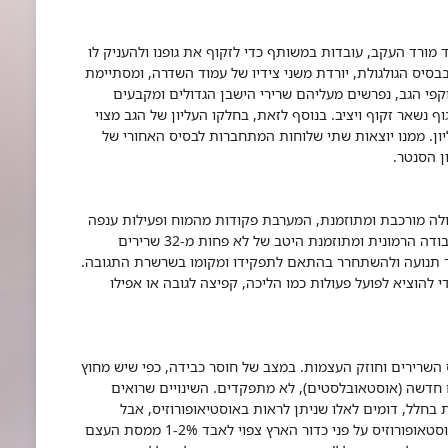
 מורד העקב, עובדות במשותף כדי לזקוף את גופנו ולהעניק לו
סיס הגולגולת, יורדת משני צידיו של עמוד השדרה, ומסתיימת
קפי הגב, נפרשים מעליהם שרירי הישבן הגדולים ומקבעים
ף נשאר זקוף ויציב.
בנוסף לזאת, בחלקו העליון של הגב מצוי
ן. ממנו יוצאות שתי שלוחות המתחברות לבסיס האחורי של
ן הסנטר.
עולה מורכבת ומתוזמנת, המערבת פקודות מהמוח ופעילות ענפה
של שרירי הפנים. כדי ליצור חיוך בפנים, יש צורך בעבודה הרמונית ומתוזמנת היטב של לא פחות מ-32 שרירים
ור תנועה ולהשתחרר בהתאם לתפקידו ומקומו בשרשרת התגובה.
 להוציא לפועל פעולות כמו הליכה, קפיצה לגובה או אפילו
ס השרירים וחוזק העצמות. במצב של חוסר כבידה, כפי שיש מחוץ
חדשה (אוסטאובלסטים), לא מתפקדים. השינויים שרואים
חלל, דומים לאלו שניתן לראות באוסטיאופורוזיס, אבל
הופעתם הרבה יותר מהירה. בעוד שאדם הלוקה באוסטאופורוזיס על פני כדור הארץ צפוי לאבד 1-2% ממסת העצם