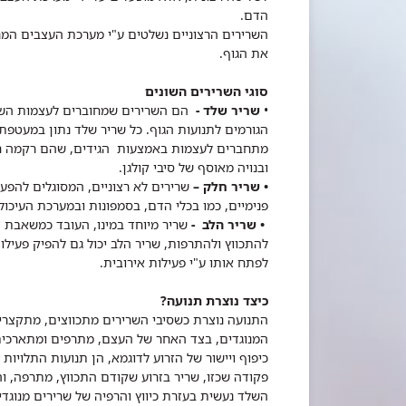
הדם.
השרירים הרצוניים נשלטים ע"י מערכת העצבים המר
את הגוף.
סוגי השרירים השונים
•
שריר שלד -
הם השרירים שמחוברים לעצמות השלד ו
הגורמים לתנועות הגוף. כל שריר שלד נתון במעטפת
מתחברים לעצמות באמצעות הגידים, שהם רקמה חזק
ובנויה מאוסף של סיבי קולגן.
• שריר חלק –
שרירים לא רצוניים, המסוגלים להפעי
פנימיים, כמו בכלי הדם, בסמפונות ובמערכת העיכול.
• שריר הלב -
שריר מיוחד במינו, העובד כמשאבת 
להתכווץ ולהתרפות, שריר הלב יכול גם להפיק פעילו
לפתח אותו ע"י פעילות אירובית.
כיצד נוצרת תנועה?
התנועה נוצרת כשסיבי השרירים מתכווצים, מתקצר
המנוגדים, בצד האחר של העצם, מתרפים ומתארכים
כיפוף ויישור של הזרוע לדוגמא, הן תנועות התלויות
פקודה שכזו, שריר בזרוע שקודם התכווץ, מתרפה, וה
השלד נעשית בעזרת כיווץ והרפיה של שרירים מנוגדי