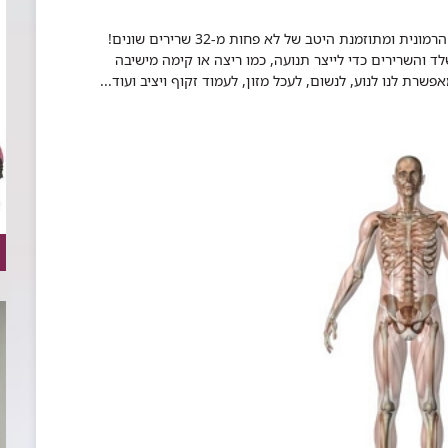
כדי לחייך חיוך אחד פשוט וחמוד, יש צורך בפעילות הרמונית ומתוזמנת היטב של לא פחות מ-32 שרירים שונים!
ד והשרירים כדי לייצר תנועה, כמו ריצה או קימה מישיבה
ת לנו לנוע, לנשום, לעכל מזון, לעמוד זקוף ויציב ועוד... ​