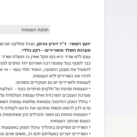
תנועת העצמות
יועץ רפואי
:
ד"ר דורון נורמן,
מנהל מחלקה אורטופ
מערכת השלד והשרירים – רקע כללי:
עצם ללא שריר היא כמו מקל שאין בו תועלת ושריר
כבר למנוף בעל עוצמה רבה ושניהם יחד נותנים לגוף 
להפעיל את מנגנון התנועה, האחד תלוי בשני – אי
להזיז את השרירים ללא העצמות.
לעצמות ולשרירים יש גם תפקידים נוספים:
• העצמות מגינות על חלקים פנימיים בגוף - הצלעות
מערכת העצבים המרכזית ואילו עצמות הגולגולת על 
• בחלל האוזן התיכונה נמצאות שלושת עצמות השמע
גורם להן לרטוט והמוח מתרגם את הרטט לקולות ולצ
• העצמות מהוות גם מאגר מינרלים והן משתתפות במ
העצם שבתוך העצמות.
• השרירים מסייעים בתהליך עיכול המזון באמצעות כ
• השרירים יוצרים בפעולתם חום רב, משום שהם צור