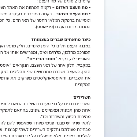
קיימים 2 סוגים של מח העצם:
• מח העצם האדום –
רקמה המהווה את האתר העיקר
• מח העצם הצהוב
– רקמה המורכבת בעיקרה משומ
ומסייעת בהפקת המלאי החסר של תאי הדם. כל המב
המכונה קרום העצם (פריאוסט).
כיצד מתאחים שברים בעצמות?
במבנה העצם חלים כל הזמן שינויים. חלק מתאי העצ
המורכב מחלבון, מלחים ומים, ומפרישים אותו אל 
האופייני לה, נקרא "
חומר הביניים".
במקביל, חלק אחר של תאי העצם, הנקראים "אוסטי
הזמן.
כשעצם נשברת מתרחשים שני תהליכים במקבי
את השברים, והאוסטיאוקלסטים מפרקים את עודפי 
המקורית.
השרירים
אחת מהן תכונות ומאפיינים שונים, בהתאם לתפקיד א
מהירות הכיווץ והשחרור וכד'.
לתאי שריר יש מבנה פנימי מיוחד שמאפשר להם להת
מבחינת פעולתם נחלקים השרירים לשתי קבוצות: שריר
לשליטה רצונית, אלא מופעלים על ידי מערכת העצבי