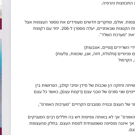
התכווצות והרפיה.
 המסורת יש בגופנו רמ"ח איברים, כלומר 248 עצמות. אולם, מחקרים חדשים מעמידים את מספר העצמות אצל
אדם מבוגר על 200. אם נוסיף עליהן את שש העצמות הקטנות שבאוזניים, יעלה מספרן ל-206. יחד עם רקמות
ראת "מערכת השלד".
י השרירים (גפיים, אצבעות)
נימיים (גולגולת, חזה, אגן, שכמות, צלעות)
, הקרסול
ה וחזקה הן שכבות של סידן וסיבי קולגן, הפרושות בין
מים שני סוגים של מבני עצם (רקמת עצם), כאשר כל עצם
י של העצם ובנויה ממבנים הקרויים "מערכות האוורס",
וורס" אך לא באותה צפיפות ויש בה חללים רבים המעניקים
 אך איננה מוסיפה משמעותית למסת העצם.
בחלק מהעצמות
צם.