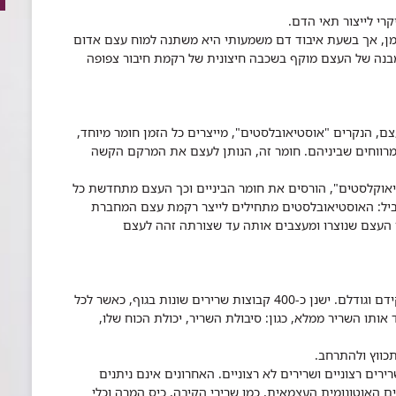
י לייצור תאי הדם.
ן, אך בשעת איבוד דם משמעותי היא משתנה למוח עצם אדום
נה של העצם מוקף בשכבה חיצונית של רקמת חיבור צפופה
ם, הנקרים "אוסטיאובלסטים", מייצרים כל הזמן חומר מיוחד,
המרווחים שביניהם. חומר זה, הנותן לעצם את המרקם הקשה
אוקלסטים", הורסים את חומר הביניים וכך העצם מתחדשת כל
ל: האוסטיאובלסטים מתחילים לייצר רקמת עצם המחברת
העצם שנוצרו ומעצבים אותה עד שצורתה זהה לעצם
השרירים נבנים על גבי מערכת השלד בהתאם לתפקידם וגודלם. ישנן כ-400 קבוצות שרירים שונות בגוף, כאשר לכל
ותו השריר ממלא, כגון: סיבולת השריר, יכולת הכוח שלו,
כווץ ולהתרחב.
ים רצוניים ושרירים לא רצוניים. האחרונים אינם ניתנים
ם האוטונומית העצמאית, כמו שרירי הקיבה, כיס המרה וכלי