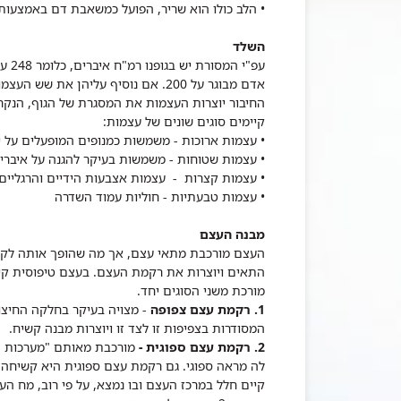
• הלב כולו הוא שריר, הפועל כמשאבת דם באמצעות 
השלד
עפ"י
החיבור יוצרות העצמות את המסגרת של הגוף, הנק
קיימים סוגים שונים של עצמות:
• עצמות ארוכות - משמשות כמנופים המופעלים על יד
• עצמות שטוחות - משמשות בעיקר להגנה על איברים פ
• עצמות קצרות - עצמות אצבעות הידיים והרגליים
• עצמות טבעתיות - חוליות עמוד השדרה
מבנה העצם
העצם מורכבת מתאי עצם, אך מה שהופך אותה לקשיח
התאים ויוצרות את רקמת העצם. בעצם טיפוסית קיי
מורכת משני הסוגים יחד.
1. רקמת עצם צפופה
- מצויה בעיקר בחלקה החיצונ
המסודרות בצפיפות זו לצד זו ויוצרות מבנה קשיח.
2. רקמת עצם ספוגית -
מורכבת מאותם "מערכות הא
לה מראה ספוגי. גם רקמת עצם ספוגית היא קשיחה
קיים חלל במרכז העצם ובו נמצא, על פי רוב, מח הע