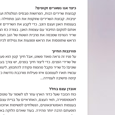
כיצד אנו נשארים זקופים?
קבוצות שרירים רבות, הפרושות מבסיס הגולגולת ועד
יציבות. קבוצת השרירים שזוקפת את הגב מתחילה בב
בעצמות האגן ועצם הזנב. כדי לקבע את השרירים זו
אותם למקום החיבור עם עצמות האגן. בצורה כזו הגו
שריר הטרפז שמכסה את מרבית השטח של הגב העליו
הראש שתופסות את הראש ומונעות את נפילתו לכיוו
מורכבות החיוך
על פניו זה נראה מאוד פשוט, אבל חיוך קטן הוא פ
שונים! כל שריר מקבל מהמוח פקודה להתכווץ, ליצ
עכשיו תארו לעצמכם איזו פעילות מורכבת נדרשת כדי
קימה מישיבה לעמידה...
אובדן עצם בחלל
כוח הכובד שעל כדור הארץ עוזר לנו לשמור על טונו
לאטמוספירה, תאי העצם, האחראיים על בניית עצם 
בעצמות האסטרונאוטים, הנשלחים למשימות ארוכות ב