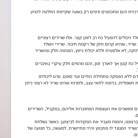
כזית והם מתכווצים ורפים רק בשעה שקיימת החלטה להניע
יכולים להפעיל כח רב לזמן קצר. אלו שרירים רצוניים
 שריר, שהיא קרום חזק של רקמת חיבור. שרירי השלד
ה, לא אלסטית וללא יכולת כיווץ, המהווה חלק מהשריר
ל כח קטן אך לאורך זמן, והם מהווים חלק עיקרי באיברים
דם ללא הפסקה מתחילת החיים ועד סופם. פרט ליכולתו
ת חשמלית, בדומה לתאי עצב, ולמרות שהינו שריר לא רצוני ניתן
ים ומושכים את העצמות המחוברות אליהם, במקביל, השרירים
.
 ברצוננו, והמוח מעביר את הפקודות לביצוען. כאשר נשלחת
שריר המנוגד לו מתכווץ והיד מתיישרת. למעשה, כל תנועה של
ם.