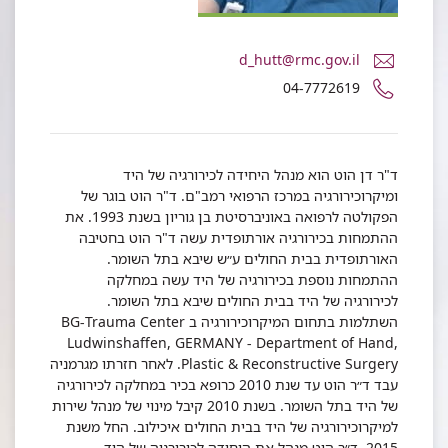
דואר
d_hutt@rmc.gov.il
אלקטרוני
מספר
04-7772619
ד"ר
טלפון
דן
של
הוט
ד"ר
דן
ד"ר דן הוט הוא מנהל היחידה לכירורגיה של היד
הוט
ומיקרוכירורגיה במרכז הרפואי רמב"ם. ד"ר הוט בוגר של
הפקולטה לרפואה באוניברסיטת בן גוריון בשנת 1993. את
ההתמחות בכירורגיה אורתופדית עשה ד"ר הוט בחטיבה
האורתופדית בבית החולים ע״ש שיבא בתל השומר.
ההתמחות נוספת בכירורגיה של היד עשה במחלקה
לכירורגיה של היד בבית החולים שיבא בתל השומר.
השתלמות בתחום המיקרוכירורגיה ב BG-Trauma Center
Ludwinshaffen, GERMANY - Department of Hand,
Plastic & Reconstructive Surgery. לאחר חזרתו מגרמניה
עבד ד״ר הוט עד שנת 2010 כרופא בכיר במחלקה לכירורגיה
של היד בתל השומר. בשנת 2010 קיבל מינוי של מנהל שירות
למיקרוכירורגיה של היד בבית החולים איכילוב. החל משנת
2015, ד״ר הוט מנהל את היחידה לכירורגיה של היד