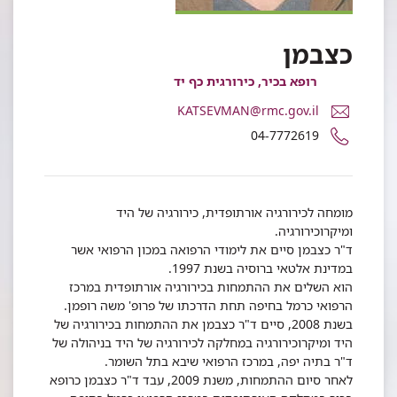
כצבמן
רופא בכיר, כירורגית כף יד
דואר
KATSEVMAN@rmc.gov.il
אלקטרוני
מספר
04-7772619
ד"ר
טלפון
חיים
של
כצבמן
ד"ר
חיים
מומחה לכירורגיה אורתופדית, כירורגיה של היד
כצבמן
ומיקרוכירורגיה.
ד"ר כצבמן סיים את לימודי הרפואה במכון הרפואי אשר
במדינת אלטאי ברוסיה בשנת 1997.
הוא השלים את ההתמחות בכירורגיה אורתופדית במרכז
הרפואי כרמל בחיפה תחת הדרכתו של פרופ' משה רופמן.
בשנת 2008, סיים ד"ר כצבמן את ההתמחות בכירורגיה של
היד ומיקרוכירורגיה במחלקה לכירורגיה של היד בניהולה של
ד"ר בתיה יפה, במרכז הרפואי שיבא בתל השומר.
לאחר סיום ההתמחות, משנת 2009, עבד ד"ר כצבמן כרופא