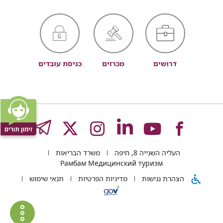
דרושים
מכרזים
כניסת עובדים
לעמוד
לעמוד
לעמוד
לעמוד
לעמוד
GRAM
העליה השנייה 8, חיפה
משרד הבריאות
של
של
של
של
של
Рамбам Медицинский туризм
הצהרת נגישות
מדיניות הפרטיות
תנאי שימוש
רמב"ם
רמב"ם
רמב"ם
רמב"ם
רמב"ם