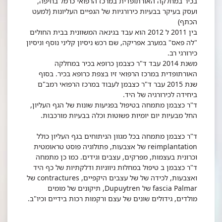
בכיר במחלקה האורתופדית במרכז הרפואי כרמל בחיפה,
ועסק בעיקר בבעיות כירורגיות של הגפיים העליונות (למעט
הכתף)
בין 2011 ל 2012 הוא עבד בגינאה המשוונית בבית החולים
"לה פאס" במערב אפריקה, שם רכש ניסיון קליני נוסף וניסיון
כירורגי רב.
משנת 2014 עבד ד"ר כצבמן כרופא בכיר במחלקה
האורתופדית במרכז הרפואי זיו בצפת כרופא בכיר. בסוף
שנת 2015 עבר ד"ר כצבמן לעבוד במרכז הרפואי רמב"ם
ביחידה לכירורגיה של היד.
ד"ר כצבמן מתמחה בטיפול בפגיעות שונות של הגף העליון,
החל מבעיות יום יומיות פשוטות וכלה בבעיות מורכבות.
ד"ר כצבמן מתמחה בכל מגוון הניתוחים בגף העליון כולל
reimplantation של אצבעות, פתולוגיה פוסט טראומטית
וכרונית בעצמות, מפרקים, עצבים וגידים. כמו כן מתמחה
ד"ר כצבמן ב טיפול במחלות ניווניות ודלקתיות של כף היד
ואצבעות, לכידה של של עצבים היקפיים, contractures של
fascia Palmar של Dupuytren, תיקונים של מומים
מולדים, גידולים שונים של עצם ורקמות רכות בידיים וכיו"ב.