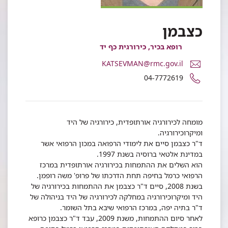
כצבמן
רופא בכיר, כירורגית כף יד
דואר
KATSEVMAN@rmc.gov.il
אלקטרוני
מספר
04-7772619
ד"ר
טלפון
חיים
של
כצבמן
ד"ר
חיים
מומחה לכירורגיה אורתופדית, כירורגיה של היד
כצבמן
ומיקרוכירורגיה.
ד"ר כצבמן סיים את לימודי הרפואה במכון הרפואי אשר
במדינת אלטאי ברוסיה בשנת 1997.
הוא השלים את ההתמחות בכירורגיה אורתופדית במרכז
הרפואי כרמל בחיפה תחת הדרכתו של פרופ' משה רופמן.
בשנת 2008, סיים ד"ר כצבמן את ההתמחות בכירורגיה של
היד ומיקרוכירורגיה במחלקה לכירורגיה של היד בניהולה של
ד"ר בתיה יפה, במרכז הרפואי שיבא בתל השומר.
לאחר סיום ההתמחות, משנת 2009, עבד ד"ר כצבמן כרופא