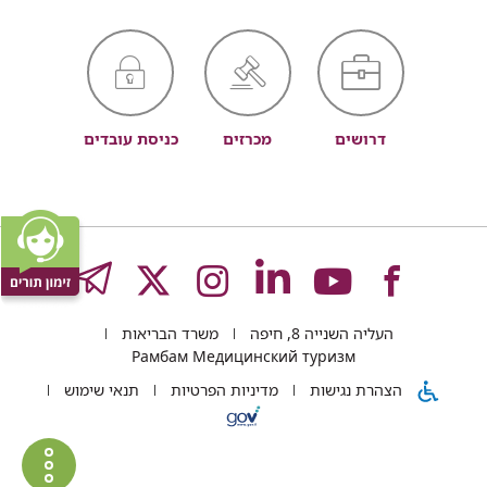
דרושים
מכרזים
כניסת עובדים
לעמוד
לעמוד
לעמוד
לעמוד
לעמוד
GRAM
העליה השנייה 8, חיפה
משרד הבריאות
של
של
של
של
של
Рамбам Медицинский туризм
הצהרת נגישות
מדיניות הפרטיות
תנאי שימוש
רמב"ם
רמב"ם
רמב"ם
רמב"ם
רמב"ם