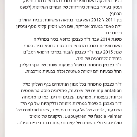
בכיר במחלקה האורתופדית במרכז הרפואי כרמל בחיפה,
ועסק בעיקר בבעיות כירורגיות של הגפיים העליונות (למעט
הכתף)
בין 2011 ל 2012 הוא עבד בגינאה המשוונית בבית החולים
"לה פאס" במערב אפריקה, שם רכש ניסיון קליני נוסף וניסיון
כירורגי רב.
משנת 2014 עבד ד"ר כצבמן כרופא בכיר במחלקה
האורתופדית במרכז הרפואי זיו בצפת כרופא בכיר. בסוף
שנת 2015 עבר ד"ר כצבמן לעבוד במרכז הרפואי רמב"ם
ביחידה לכירורגיה של היד.
ד"ר כצבמן מתמחה בטיפול בפגיעות שונות של הגף העליון,
החל מבעיות יום יומיות פשוטות וכלה בבעיות מורכבות.
ד"ר כצבמן מתמחה בכל מגוון הניתוחים בגף העליון כולל
reimplantation של אצבעות, פתולוגיה פוסט טראומטית
וכרונית בעצמות, מפרקים, עצבים וגידים. כמו כן מתמחה
ד"ר כצבמן ב טיפול במחלות ניווניות ודלקתיות של כף היד
ואצבעות, לכידה של של עצבים היקפיים, contractures של
fascia Palmar של Dupuytren, תיקונים של מומים
מולדים, גידולים שונים של עצם ורקמות רכות בידיים וכיו"ב.