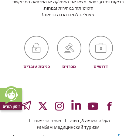
בדיקות ומידע רפואי. מצאו את המחלקה או המרפאה המבוקשת
הזמינו תור במהירות ובנוחות.
מאחלים לכולנו הרבה בריאות!
דרושים
מכרזים
כניסת עובדים
לעמוד
לעמוד
לעמוד
לעמוד
לעמוד
GRAM
העליה השנייה 8, חיפה
משרד הבריאות
של
של
של
של
של
Рамбам Медицинский туризм