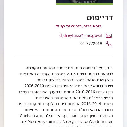
דרייפוס
רופא בכיר, כירורגית כף יד
דואר
d_dreyfuss@rmc.gov.il
אלקטרוני
מספר
04-7772619
ד"ר
טלפון
דניאל
של
דרייפוס
ד"ר
דניאל
ד"ר דניאל דרייפוס סיים את לימודי הרפואה בפקולטה
דרייפוס
לרפואה בטכניון בשנת 2005 במסגרת העתודה האקדמית.
ביצע שנת סטאז' במרכז הרפואי בני ציון בחיפה.
שירת כרופא צבאי בחיל האוויר בין השנים 2006-2010.
בין השנים 2010-2016 התמחה במערך האורטופדי במרכז
הרפואי רמב"ם וסיים את ההתמחות בהצטיינות.
בשנים 2016-2019 התמחה ביחידה לכף יד ומיקרוכירורגיה
במרכז הרפואי רמב"ם וסיים את ההתמחות בהצטיינות.
השתלם במשך שנה במערך כף היד בבי"ח Chelsea and
Westminster שבלונדון, אנגליה בתחומי מומים מולדים