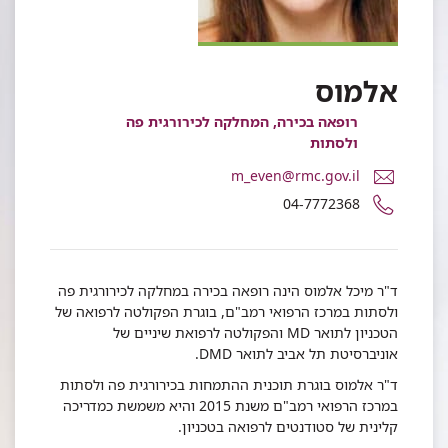
אלמוס
רופאה בכירה, המחלקה לכירורגית פה
ולסתות
דואר
m_even@rmc.gov.il
אלקטרוני
מספר
04-7772368
ד"ר
טלפון
מיכל
של
אלמוס
ד"ר
מיכל
ד"ר מיכל אלמוס הינה רופאה בכירה במחלקה לכירורגית פה
אלמוס
ולסתות במרכז הרפואי רמב"ם, בוגרת הפקולטה לרפואה של
הטכניון לתואר MD והפקולטה לרפואת שיניים של
אוניברסיטת תל אביב לתואר DMD.
ד"ר אלמוס בוגרת תוכנית ההתמחות בכירורגית פה ולסתות
במרכז הרפואי רמב"ם משנת 2015 והיא משמשת כמדריכה
קלינית של סטודנטים לרפואה בטכניון.