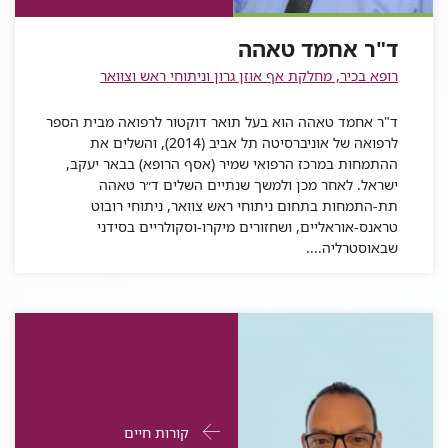
אחמד
טאהה
ד"ר אחמד טאהה
טאהה
רופא בכיר, מחלקת אף אוזן גרון וניתוחי ראש וצוואר
ד"ר אחמד טאהה הוא בעל תואר דוקטור לרפואה מבית הספר
לרפואה של אוניברסיטה תל אביב (2014), והשלים את
ההתמחות במרכז הרפואי שמיר (אסף הרופא) בבאר יעקב,
ישראל. לאחר מכן ולמשך שנתיים השלים ד״ר טאהה
תת-התמחות בתחום ניתוחי ראש צוואר, ניתוחי רובוט
טראנס-אוראליים, ושחזורים מיקרו-וסקולריים בסידני
שבאוסטרליה....
פרטי
עבור
קורות חיים