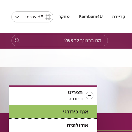
בחירת
קריירה
Rambam4U
מחקר
HE עברית
שפה
-
שים
מה
לב,
ברצונך
בבחירת
לחפש?
שפה
תועבר
לאתר
בשפה
המבוקשת
תפריט
כירורגיה
אגף כירורגי
אורולוגיה