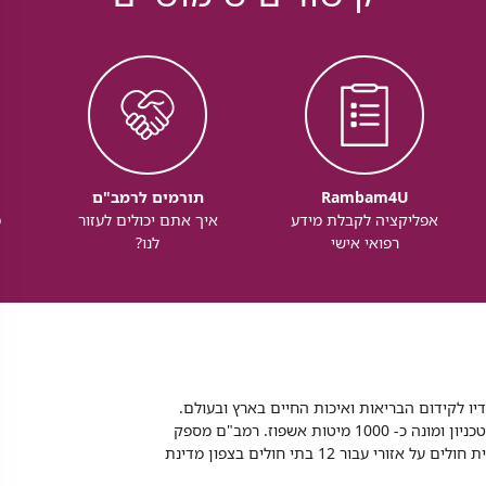
Rambam4U
תורמים לרמב"ם
אפליקציה לקבלת מידע
איך אתם יכולים לעזור
מ
רפואי אישי
לנו?
דיו לקידום הבריאות ואיכות החיים בארץ ובעולם.
רמב"ם הוא בית חולים ממשלתי אקדמי, המסונף לפקולטה לרפואה של הטכניון ומונה כ- 1000 מיטות אשפוז. רמב"ם מספק
שירותי רפואה לכ-2,700,000 תושבים, צה"ל וכוחות הביטחון, ומשמש כבית חולים על אזורי עבור 12 בתי חולים בצפון מדינת