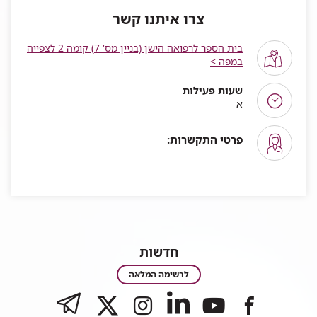
צרו איתנו קשר
בית הספר לרפואה הישן (בניין מס' 7) קומה 2 לצפייה
במפה >
שעות פעילות
א
פרטי התקשרות:
חדשות
חדשות
לרשימה המלאה
לעמוד
TELEGRAM
לעמוד
לעמוד
לעמוד
לעמוד
של
של
של
של
של