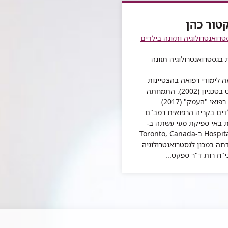
טור כהן
טרואנטרולוגיה ותזונה בילדים
 בגסטרואנטרולוגיה תזונה
ה לימודי רפואה בהצטיינות
בפקולטה ע"ש רפפורט בטכניון (2002). התמחתה
ברפואת ילדים במרכז רפואי "העמק" (2017)
לדים בקריה הרפואית רמב"ם
חות באי ספיקת מעי עשתה ב-
Hospital for Sick Children ב-Toronto, Canada
עבודתה במכון לגסטרואנטרולוגיה
י"ח רות ד"ר ספקט...