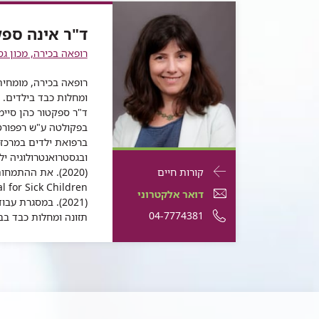
ד"ר אינה ספק
רופאה בכירה, מכון גס
רופאה בכירה, מומחית
ומחלות כבד בילדים.
ד"ר ספקטור כהן סיימ
ובגסטרואנטרולוגיה י
פרטי
עבור
קורות חיים
(2020). את ההתמ
התקשרות
ד"ר
דואר
דואר אלקטרוני
עבור
(2021). במסגרת 
אינה
אלקטרוני
מספר
04-7774381
תזונה ומחלות כבד בב
ד"ר
אינה
ספקטור
ד"ר
טלפון
ספקטור
כהן
אינה
של
כהן
ספקטור
ד"ר
כהן
אינה