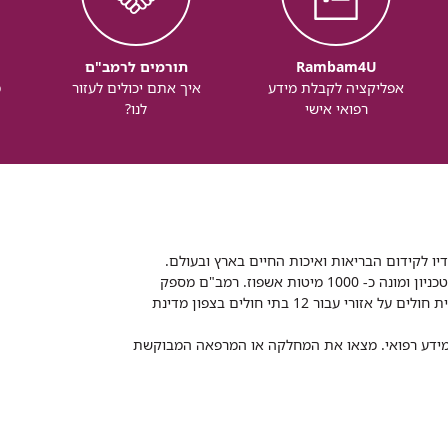
Rambam4U
תורמים לרמב"ם
אפליקציה לקבלת מידע
איך אתם יכולים לעזור
מ
רפואי אישי
לנו?
דיו לקידום הבריאות ואיכות החיים בארץ ובעולם.
רמב"ם הוא בית חולים ממשלתי אקדמי, המסונף לפקולטה לרפואה של הטכניון ומונה כ- 1000 מיטות אשפוז. רמב"ם מספק
שירותי רפואה לכ-2,700,000 תושבים, צה"ל וכוחות הביטחון, ומשמש כבית חולים על אזורי עבור 12 בתי חולים בצפון מדינת
 ומידע רפואי. מצאו את המחלקה או המרפאה המבוקשת