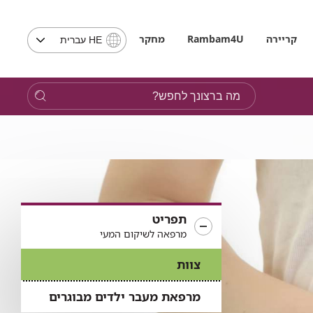
בחירת
קריירה
Rambam4U
מחקר
HE עברית
שפה
-
שים
מה
לב,
ברצונך
בבחירת
לחפש?
שפה
תועבר
לאתר
בשפה
המבוקשת
תפריט
מרפאה לשיקום המעי
צוות
מרפאת מעבר ילדים מבוגרים