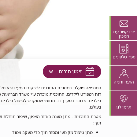
צרו קשר עם
המכון
ספר טלפונים
לחץ
זימון תורים
למעבר
הגעה וחניה
לתוכן
רפאה
המרפאה פועלת במסגרת התוכנית לשיקום המעי והיא חלק 
זה
שיקום
רות רפפורט לילדים. התוכנית מוכרת ע״י משרד הבריאות 
בדף
מעי
בילדים. מדובר במערך רב תחומי שמוקדש לטיפול בילדים
תרמו לנו
בעולם.
מטרת התוכנית - מתן מענה באזור הצפון, שיפור תוחלת ו
תוך:
מתן טיפול מקצועי ומסור תוך כדי מעקב צמוד